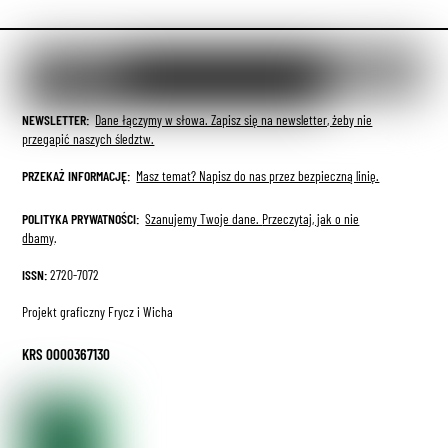
NEWSLETTER:
Dane łączymy w słowa. Zapisz się na newsletter, żeby nie
przegapić naszych śledztw.
PRZEKAŻ INFORMACJĘ:
Masz temat? Napisz do nas przez bezpieczną linię.
POLITYKA PRYWATNOŚCI:
Szanujemy Twoje dane.
Przeczytaj, jak o nie
dbamy
.
ISSN:
2720-7072
Projekt graficzny Frycz i Wicha
KRS 0000367130