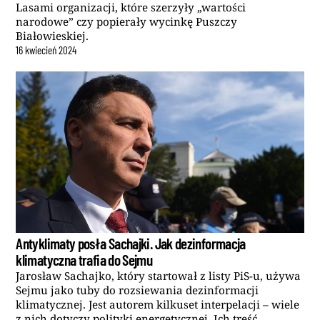
Lasami organizacji, które szerzyły „wartości
narodowe” czy popierały wycinkę Puszczy
Białowieskiej.
16
kwiecień
2024
Antyklimaty posła Sachajki. Jak dezinformacja
klimatyczna trafia do Sejmu
Jarosław Sachajko, który startował z listy PiS-u, używa
Sejmu jako tuby do rozsiewania dezinformacji
klimatycznej. Jest autorem kilkuset interpelacji – wiele
z nich dotyczy polityki energetycznej. Ich treść