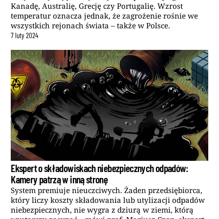
Kanadę, Australię, Grecję czy Portugalię. Wzrost
temperatur oznacza jednak, że zagrożenie rośnie we
wszystkich rejonach świata – także w Polsce.
7
luty
2024
Ekspert o składowiskach niebezpiecznych odpadów:
Kamery patrzą w inną stronę
System premiuje nieuczciwych. Żaden przedsiębiorca,
który liczy koszty składowania lub utylizacji odpadów
niebezpiecznych, nie wygra z dziurą w ziemi, którą