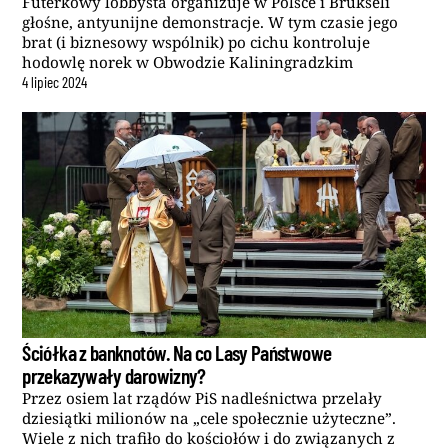
Futerkowy lobbysta organizuje w Polsce i Brukseli
głośne, antyunijne demonstracje. W tym czasie jego
brat (i biznesowy wspólnik) po cichu kontroluje
hodowlę norek w Obwodzie Kaliningradzkim
4
lipiec
2024
Ściółka z banknotów. Na co Lasy Państwowe
przekazywały darowizny?
Przez osiem lat rządów PiS nadleśnictwa przelały
dziesiątki milionów na „cele społecznie użyteczne”.
Wiele z nich trafiło do kościołów i do związanych z