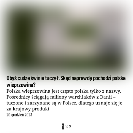
Obyś cudze świnie tuczył. Skąd naprawdę pochodzi polska
wieprzowina?
Polska wieprzowina jest często polska tylko z nazwy.
Pośrednicy ściągają miliony warchlaków z Danii –
tuczone i zarzynane są w Polsce, dlatego uznaje się je
za krajowy produkt
20
grudzień
2023
1
2
3