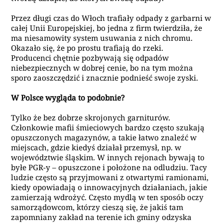
Przez długi czas do Włoch trafiały odpady z garbarni w
całej Unii Europejskiej, bo jedna z firm
twierdziła, że
ma
niesamowity system usuwania
z nich chromu
.
Okazało się, że po prostu trafiają do rzeki.
Producenci chętnie pozbywają się odpadów
niebezpiecznych w dobrej cenie, bo na tym można
sporo zaoszczędzić i znacznie podnieść swoje zyski.
W Polsce wygląda to podobnie?
Tylko że bez dobrze skrojonych garniturów.
Członkowie mafii śmieciowych bardzo często szukają
opuszczonych magazynów, a takie łatwo znaleźć w
miejscach, gdzie kiedyś działał przemysł, np. w
województwie śląskim. W innych rejonach bywają to
byłe PGR-y – opuszczone i położone na odludziu. Tacy
ludzie często są przyjmowani z otwartymi ramionami,
kiedy opowiadają o innowacyjnych działaniach, jakie
zamierzają wdrożyć. Często mydlą w ten sposób oczy
samorządowcom, którzy cieszą się, że jakiś tam
zapomniany zakład na terenie ich gminy odzyska