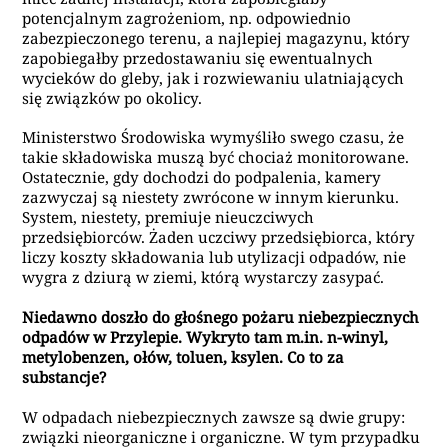
potencjalnym zagrożeniom, np. odpowiednio
zabezpieczonego terenu, a najlepiej magazynu, który
zapobiegałby przedostawaniu się ewentualnych
wycieków do gleby, jak i rozwiewaniu ulatniających
się związków po okolicy.
Ministerstwo Środowiska wymyśliło swego czasu, że
takie składowiska muszą być chociaż monitorowane.
Ostatecznie, gdy dochodzi do podpalenia, kamery
zazwyczaj są niestety zwrócone w innym kierunku.
System, niestety, premiuje nieuczciwych
przedsiębiorców. Żaden uczciwy przedsiębiorca, który
liczy koszty składowania lub utylizacji odpadów, nie
wygra z dziurą w ziemi, którą wystarczy zasypać.
Niedawno doszło do głośnego pożaru niebezpiecznych
odpadów w Przylepie. Wykryto tam m.in. n-winyl,
metylobenzen, ołów, toluen, ksylen. Co to za
substancje?
W odpadach niebezpiecznych zawsze są dwie grupy:
związki nieorganiczne i organiczne. W tym przypadku