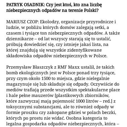
PATRYK OSADNIK: Czy jest ktoś, kto zna liczbę
niebezpiecznych odpadów na terenie Polski?
MARIUSZ CZOP:
Ekolodzy, organizacje przyrodnicze i
ludzie, w pobliżu których domów zalegają setki, a
czasem i tysiące ton niebezpiecznych odpadów. A także
dziennikarze – od lat wszyscy starają się to ustalić,
próbują dowiedzieć się, czy istnieje jakaś lista, na
której znajdują się wszystkie zidentyfikowane
składowiska odpadów niebezpiecznych w Polsce.
Przemysław Błaszczyk z
RMF Maxx
ustalił, że takich
bomb ekologicznych jest w Polsce ponad trzy tysiące,
przy czym około 1500 to miejsca, gdzie nielegalnie
magazynuje się lub składuje się odpady
. Oczywiście do
mediów trafiają przede wszystkim spektakularne place
i hale pełne mauzerów [plastikowych zbiorników,
które zazwyczaj mają pojemność 1000 litrów – red.] z
toksycznymi substancjami, ale to również odpady w
formie proszku czy zakopane gdzieś w polach beczki,
których po prostu nie widać. Osobna kategoria to
legalna gospodarka odpadów niebezpiecznych, która –