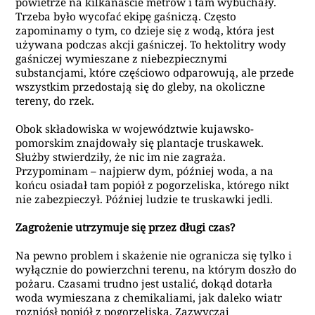
powietrze na
kilkanaście
metrów i tam wybuchały.
Trzeba było wycofać ekipę gaśniczą. Często
zapominamy o tym, co dzieje się z wodą, która jest
używana podczas akcji gaśniczej. To hektolitry wody
gaśniczej
wymieszane z niebezpiecznymi
substancjami, które częściowo odparowują, ale przede
wszystkim przedostają się do gleby, na okoliczne
tereny, do rzek.
Obok składowiska w województwie kujawsko-
pomorskim znajdowały się plantacje truskawek.
Służby stwierdziły, że nic im nie zagraża.
Przypominam – najpierw dym, później woda, a na
końcu osiadał tam popiół z pogorzeliska, którego nikt
nie zabezpieczył. Później ludzie te truskawki jedli.
Zagrożenie utrzymuje się przez długi czas?
Na pewno problem i skażenie nie ogranicza się tylko i
wyłącznie do
powierzchni
terenu, na którym doszło do
pożaru.
Czasami trudno jest ustalić, dokąd dotarła
woda wymieszana z chemikaliami, jak daleko wiatr
rozniósł popiół z pogorzeliska. Zazwyczaj