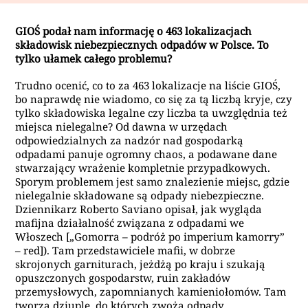
GIOŚ podał nam informację o 463 lokalizacjach
składowisk niebezpiecznych odpadów w Polsce. To
tylko ułamek całego problemu?
Trudno ocenić, co to za 463 lokalizacje na liście GIOŚ,
bo naprawdę nie wiadomo, co się za tą liczbą kryje,
czy
tylko składowiska legalne czy liczba ta uwzględnia też
miejsca nielegalne?
Od dawna w urzędach
odpowiedzialnych za nadzór nad gospodarką
odpadami panuje ogromny chaos, a podawane dane
stwarzający wrażenie kompletnie przypadkowych
.
Sporym problemem jest samo znalezienie miejsc, gdzie
nielegalnie składowane są odpady niebezpieczne.
Dziennikarz Roberto Saviano opisał, jak wygląda
mafijna działalność związana z odpadami we
Włoszech [„Gomorra – podróż po imperium kamorry”
– red]). Tam przedstawiciele mafii, w dobrze
skrojonych garniturach, jeżdżą po kraju i szukają
opuszczonych gospodarstw,
ruin zakładów
przemysłowych,
zapomnianych kamieniołomów. Tam
tworzą dziuple, do których zwożą odpady.