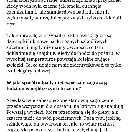
scharakteryzować takiej substancji. Znam przypadek,
kiedy woda była czarna jak smoła, cuchnęła
chemikaliami, ale
standardowe badania
nic nie
wykazywały, a urzędnicy
jak zwykle tylko
rozkładali
ręce.
Tak naprawdę w przypadku składowisk, gdzie są
dziesiątki
lub nawet setki różnych szkodliwych
substancji, nigdy nie mamy pewności, co tam
dokładnie się znajduje. Kiedy dochodzi do pożaru,
w
wysokiej temperaturze
powstają
kolejne trujące
związki
. To, co udaje nam się zidentyfikować, to tylko
czubek góry lodowej.
W jaki sposób odpady niebezpieczne zagrażają
ludziom w najbliższym otoczeniu?
Niewłaściwie zabezpieczone stanowią zagrożenie
przede wszystkim dla obszaru, na którym się znajdują.
Powstają wycieki, które przedostają się do gleby, a z
czasem także do wód
podziemnych
. Poza tym, jeśli
są
składowane na otwartym terenie
, to wiatr roznosi
cząsteczki po okolicy, a ludzie je wdychają. Jeśli