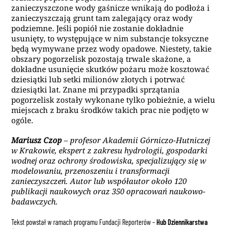
zanieczyszczone wody gaśnicze wnikają do podłoża i
zanieczyszczają grunt tam zalegający oraz wody
podziemne. Jeśli popiół nie zostanie dokładnie
usunięty, to występujące w nim substancje toksyczne
będą wymywane przez wody opadowe. Niestety, takie
obszary pogorzelisk pozostają trwale skażone, a
dokładne usunięcie skutków pożaru może kosztować
dziesiątki lub setki milionów złotych i potrwać
dziesiątki lat. Znane mi przypadki sprzątania
pogorzelisk zostały wykonane tylko pobieżnie, a wielu
miejscach z braku środków takich prac nie podjęto w
ogóle
.
Mariusz Czop
– profesor Akademii Górniczo-Hutniczej
w Krakowie, ekspert z zakresu hydrologii, gospodarki
wodnej oraz ochrony środowiska, specjalizujący się w
modelowaniu, przenoszeniu i transformacji
zanieczyszczeń. Autor lub współautor około 120
publikacji naukowych oraz 350 opracowań naukowo-
badawczych.
Tekst powstał w ramach programu Fundacji Reporterów –
Hub Dziennikarstwa