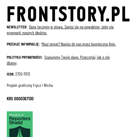
NEWSLETTER:
Dane łączymy w słowa. Zapisz się na newsletter, żeby nie
przegapić naszych śledztw.
PRZEKAŻ INFORMACJĘ:
Masz temat? Napisz do nas przez bezpieczną linię.
POLITYKA PRYWATNOŚCI:
Szanujemy Twoje dane.
Przeczytaj, jak o nie
dbamy
.
ISSN:
2720-7072
Projekt graficzny Frycz i Wicha
KRS 0000367130