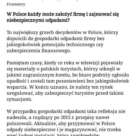
Frontstory
W Polsce każdy może założyć firmę i zajmować się
niebezpiecznymi odpadami?
To największy grzech decydentów w Polsce, którzy
dopuścili do gospodarki odpadami firmy bez
jakiegokolwiek potencjału technicznego czy
zabezpieczenia finansowego.
Pamiętam czasy, kiedy co roku w telewizji pojawiały
się materiały o polskich turystach, którzy utknęli w
jakimś zagranicznym hotelu, bo biuro podróży ogłosiło
upadłość i zostali
tam pozostawieni
bez jakiegokolwiek
wsparcia. W końcu uznano, że należy ten rynek
uregulować, aby zabezpieczyć turystów przed takimi
sytuacjami.
W przypadku gospodarki odpadami taka refleksja nie
nadeszła, a rządzący po 2015 r. przepisy nawet
poluzowali. Aktualnie, aby przyjmować w Polsce
odpady niebezpieczne i je magazynować, nie trzeba
mieć żadnej instalacji, która zapobiegłaby