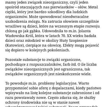
mamy jeden związek nieorganiczny, czyli jeden
spośród otaczających nas pierwiastków – ołów. Metal
ciężki, który jest bardzo szkodliwy dla ludzkich
organizmów. Może spowodować nieodwracalne
uszkodzenia mózgu.
Na zatrucia ołowiem szczególnie
wrażliwe są dzieci, które na wczesnym etapie rozwoju
chłoną go jak gąbka. Udowodniła to m.in. Jolanta
Wadowska-Król, która w latach 70. XX wieku badała
dzieci oraz młodzież w okolicy Huty Szopienice
(Katowice), cierpiące na ołowicę. Efekty mogą pojawić
się dopiero w kolejnych pokoleniach.
Pozostałe substancje to związki organiczne,
pochodzące z rozpuszczalników, farb itd. O ile liczba
związków nieorganicznych jest ograniczona, tak
związków organicznych jest nieskończenie wiele.
To powoduje m.in. problemy legislacyjne. Warto
przypomnieć sobie aferę z dopalaczami, kiedy państwo
wpisywało na listę kolejne substancje zabronione i od
razu powstawały nowe. Często zdarza się, że służby
ochrony środowiska nie są w stanie nawet