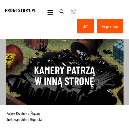
Skip
to
Menu
content
1.5%
wspieram
Patryk Osadnik / Ślązag
Ilustracja: Adam Wójcicki