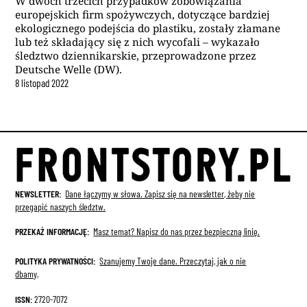
W dwóch trzecich przypadków zobowiązania
europejskich firm spożywczych, dotyczące bardziej
ekologicznego podejścia do plastiku, zostały złamane
lub też składający się z nich wycofali – wykazało
śledztwo dziennikarskie, przeprowadzone przez
Deutsche Welle (DW).
8
listopad
2022
NEWSLETTER:
Dane łączymy w słowa. Zapisz się na newsletter, żeby nie
przegapić naszych śledztw.
PRZEKAŻ INFORMACJĘ:
Masz temat? Napisz do nas przez bezpieczną linię.
POLITYKA PRYWATNOŚCI:
Szanujemy Twoje dane.
Przeczytaj, jak o nie
dbamy
.
ISSN:
2720-7072