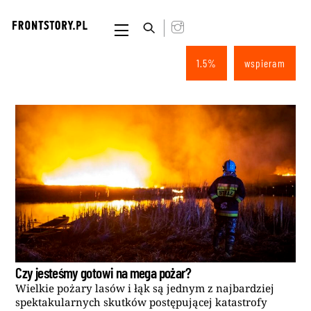
Skip
to
Menu
content
1.5%
wspieram
Czy jesteśmy gotowi na mega pożar?
Wielkie pożary lasów i łąk są jednym z najbardziej
spektakularnych skutków postępującej katastrofy