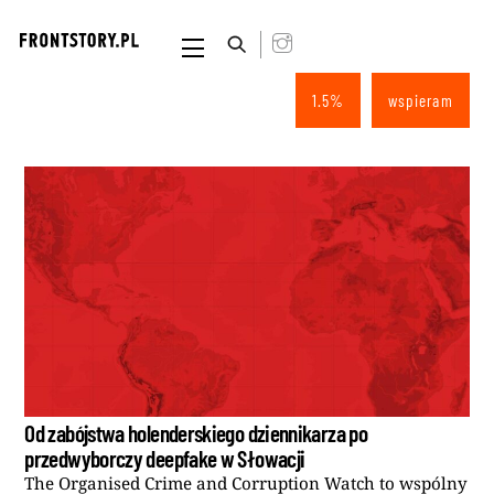
Skip
to
Menu
content
1.5%
wspieram
Od zabójstwa holenderskiego dziennikarza po
przedwyborczy deepfake w Słowacji
The Organised Crime and Corruption Watch to wspólny