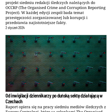
projekt siedmiu redakcji śledczych należących do
OCCRP (The Organised Crime and Corruption Reporting
Project). W każdej edycji zespół bada temat
przestępczości zorganizowanej lub korupcji i
przedstawia najistotniejsze fakty.
2
styczeń
2024
Od inwigilacji dziennikarzy po duńską sektę działającą w
Czechach
Raport opiera się na pracy siedmiu mediów śledczych z
Europy Centralnej, które są członkami The Organised