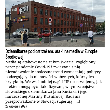
Dziennikarze pod ostrzałem: ataki na media w Europie
Środkowej
Media są atakowane na całym świecie. Pogłębiony
przez pandemię Covid-19 i związane z nią
niezadowolenie społeczne trend wzmacniają politycy
podżegający do nienawiści wobec tych, którzy ich
krytykują. We wschodniej części UE obserwujemy, jak
efektem mogą być ataki fizyczne, w tym zabójstwo
słowackiego dziennikarza Jana Kuciaka i jego
narzeczonej Martiny Kušnírovej. Badania
przeprowadzone w Słowacji sugerują, […]
27
wrzesień
2023