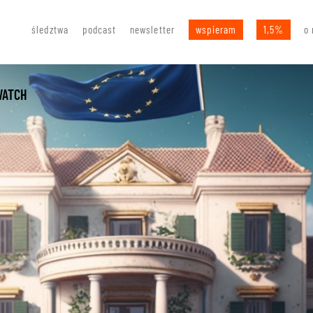
śledztwa
podcast
newsletter
wspieram
1,5%
o 
WATCH