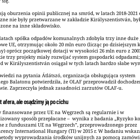
 się.
sją oburzenia opinii publicznej na smród, w latach 2018-2021
czne nie były przetwarzane w zakładzie Királyszentistván, by
zone na inne składowisko.
latach spółka odpadów komunalnych zdobyła trzy inne duże 
we UE, otrzymując około 20 mln euro (licząc po dzisiejszym 
) oprócz początkowej dotacji w wysokości 26 mln euro z 2003
ie trzy projekty miały rozwijać system gospodarki odpadami
ad w Királyszentistván osiągał w tych latach bardzo słabe wyn
iedzi na pytania Átlátszó, organizacja obsługująca system
ego Balatonu potwierdziła, że OLAF przeprowadził dochodze
awie. Zaprzeczyła jednak zasadności zarzutów OLAF-u.
t afera, ale osądzimy ją po cichu
y finansowane przez UE na Węgrzech są regularnie i w
lizowany sposób przepłacane – wynika z badania „Ryzyko ko
ne z funduszami UE na Węgrzech”, przeprowadzonego przez
rency International Hungary (TI) w 2015 r. W badaniu wska
metody wyprowadzania środków unijnych za pomocą zamów