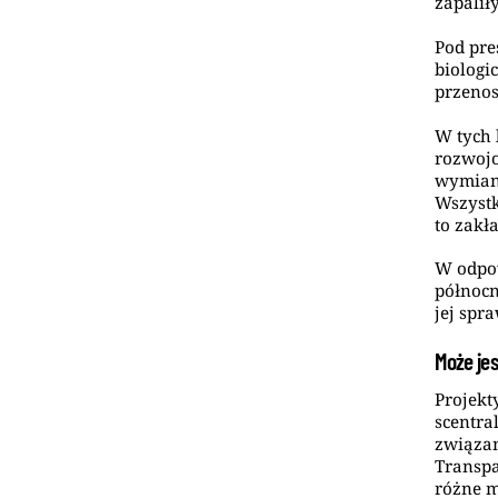
zapaliły
Pod pre
biologi
przenos
W tych 
rozwojo
wymiany
Wszystk
to zakł
W odpow
północn
jej spr
Może jes
Projekt
scentra
związa
Transpa
różne 