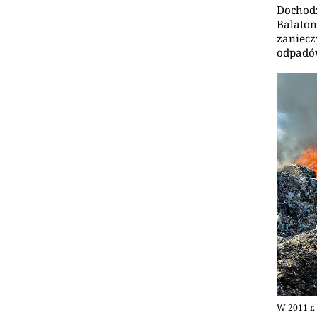
Dochodz
Balaton
zaniecz
odpadów
W 2011 r.