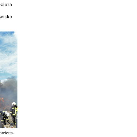
eziora
owisko
trietta-