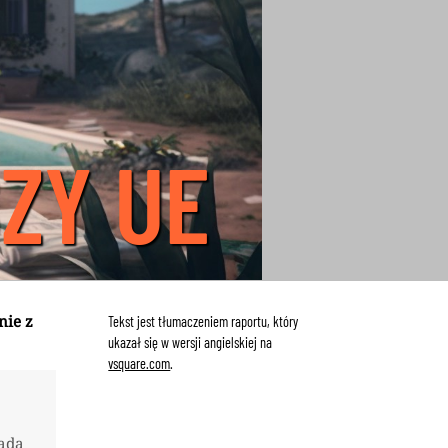
ZY UE
nie z
Tekst jest tłumaczeniem raportu, który
ukazał się
w wersji angielskiej na
vsquare.com
.
bada