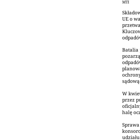
MTI
Składow
UE o wa
przetwa
Kluczo
odpadów
Batalia
pozarzą
odpadów
planowa
ochrony
sądową 
W kwiet
przez p
oficjal
halę oc
Sprawa 
konsor
udziału