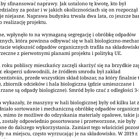
aby sfinansować naprawy. Jak ustalono tę kwotę, kto był
dzialny za pożar i w jakich okolicznościach się on rozpoczął
je niejasne. Naprawa budynku trwała dwa lata, co jeszcze ba
o realizację projektu.
e, wpłynęło to na wymaganą segregację i obróbkę odpadów
znych, która powinna odbywać się w hali biologiczno-mechan
tacie większość odpadów organicznych trafiła na składowisko
rzeczne z pierwotnymi planami projektu i polityką UE.
 roku pobliscy mieszkańcy zaczęli skarżyć się na brzydkie za
r. eksperci udowodnili, że źródłem smrodu był zakład
zentistván, przede wszystkim skład (obszar, na który finalnie t
, zbiornik odcieków i hala biologiczna (gdzie umieszczane i
rzane są odpady biologiczne). Smród było czuć z odległości 3
 wykazały, że maszyny w hali biologicznej były od kilku lat 
dniało sortowanie i mechaniczną obróbkę odpadów organicz
, mimo że możliwe do odzyskania materiały opałowe, takie j
 zostały odpowiednio posortowane i przetworzone, nie były
e do dalszego wykorzystania. Zamiast tego właściciel pozos
ły na miejscu, często wyrzucając je na składowisko. W 2019 r.