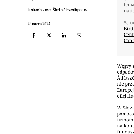
tema
Ilustracja: Josef Šlerka / Investigace.cz
naji
Są t
28 marca 2023
Bird
Cent
Cont
Węgry z
odpadów
Átlátsz
nie prz
Europej
oficjal
W Słowa
pomocow
firmom 
na kont
fundusz