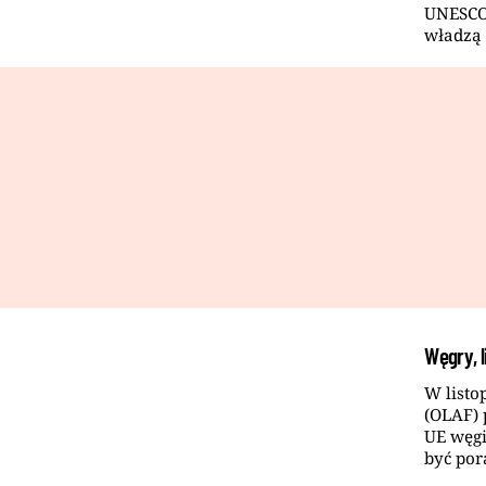
UNESCO 
władzą 
Węgry, 
W listo
(OLAF)
UE węgi
być por