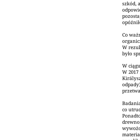
szkód, 
odpowie
pozosta
opóźnił
Co ważn
organic
W rezul
było sp
W ciągu
W 2017 
Királys
odpady)
przetwa
Badania
co utru
Ponadto
drewno,
wywożon
materia