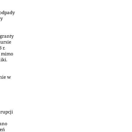
 odpady
ły
granty
kursie
 r.
; mimo
iki.
nie w
rupcji
zano
ień