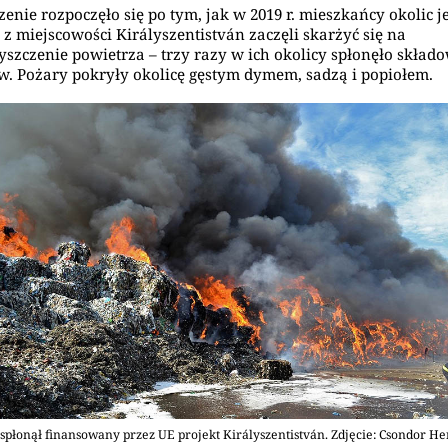
enie rozpoczęło się po tym, jak w 2019 r. mieszkańcy okolic j
 z miejscowości Királyszentistván zaczęli skarżyć się na
yszczenie powietrza – trzy razy w ich okolicy spłonęło skład
. Pożary pokryły okolicę gęstym dymem, sadzą i popiołem.
 spłonął finansowany przez UE projekt Királyszentistván. Zdjęcie: Csondor Hen