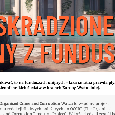
SKRADZIONE
NY Z FUNDUS
ukiwać, to na funduszach unijnych – taka smutna prawda pły
ziennikarskich śledztw w krajach Europy Wschodniej.
Organised Crime and Corruption Watch
to wspólny projekt
miu redakcji śledczych należących do OCCRP (The Organised
e and Corruption Reporting Project). W każdej edycji zespół 