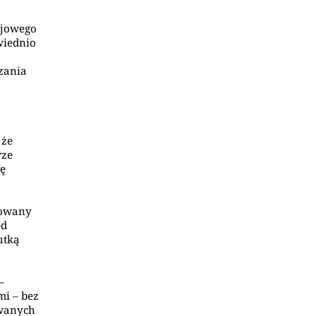
ojowego
wiednio
zania
 że
rze
ię
izowany
ed
utką
–
i – bez
owanych