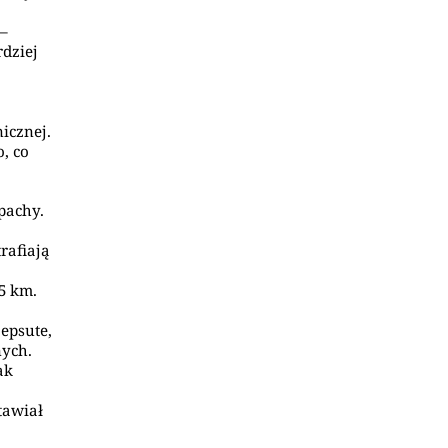
 –
rdziej
icznej.
, co
pachy.
rafiają
-5 km.
zepsute,
nych.
ak
tawiał