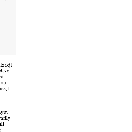
izacji
edcze
i – i
wno
oczął
lnym
afiły
ii
ę