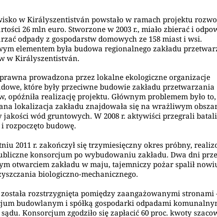
isko w Királyszentistván powstało w ramach projektu rozw
rtości 26 mln euro. Stworzone w 2003 r., miało zbierać i odpo
rzać odpady z gospodarstw domowych ze 158 miast i wsi.
wym elementem była budowa regionalnego zakładu przetwar
 w Királyszentistván.
 prawna prowadzona przez lokalne ekologiczne organizacje
dowe, które były przeciwne budowie zakładu przetwarzania
, opóźniła realizację projektu. Głównym problemem było to,
na lokalizacja zakładu znajdowała się na wrażliwym obsza
 jakości wód gruntowych. W 2008 r. aktywiści przegrali batal
i rozpoczęto budowę.
niu 2011 r. zakończył się trzymiesięczny okres próbny, real
ubliczne konsorcjum po wybudowaniu zakładu. Dwa dni prz
nym otwarciem zakładu w maju, tajemniczy pożar spalił nowi
zyszczania biologiczno-mechanicznego.
została rozstrzygnięta pomiędzy zaangażowanymi stronami 
cjum budowlanym i spółką gospodarki odpadami komunalnym
 sądu. Konsorcjum zgodziło się zapłacić 60 proc. kwoty szac