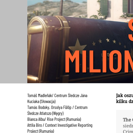
MILIO
Jak osz
Tomáš Madleňák/ Centrum Śledcze Jána
kilku d
Kuciaka (Słowacja)
Tamás Bodoky, Orsolya Fülöp / Centrum
Śledcze Atlatszo (Węgry)
Bianca Albu/ Rise Project (Rumunia)
The 
Attila Biro / Context Investigative Reporting
sied
Project (Rumunia)
Crim