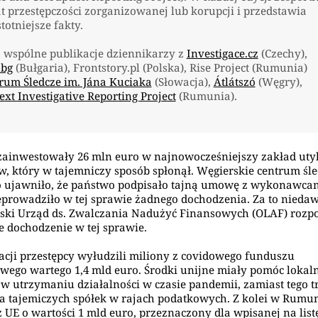
t przestępczości zorganizowanej lub korupcji i przedstawia
stotniejsze fakty.
o wspólne publikacje dziennikarzy z
Investigace.cz
(Czechy),
.bg
(Bułgaria), Frontstory.pl (Polska), Rise Project (Rumunia)
rum Śledcze im. Jána Kuciaka
(Słowacja),
Átlátszó
(Węgry),
ext Investigative Reporting Project
(Rumunia).
ainwestowały 26 mln euro w najnowocześniejszy zakład utyl
, który w tajemniczy sposób spłonął. Węgierskie centrum śl
ó ujawniło, że państwo podpisało tajną umowę z wykonawcam
eprowadziło w tej sprawie żadnego dochodzenia. Za to nieda
ski Urząd ds. Zwalczania Nadużyć Finansowych (OLAF) rozp
ne dochodzenie w tej sprawie.
cji przestępcy wyłudzili miliony z covidowego funduszu
ego wartego 1,4 mld euro. Środki unijne miały pomóc loka
w utrzymaniu działalności w czasie pandemii, zamiast tego tr
a tajemiczych spółek w rajach podatkowych. Z kolei w Rumun
 UE o wartości 1 mld euro, przeznaczony dla wpisanej na list