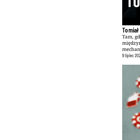
To miał
Tam, gd
międzyn
mechani
9
lipiec
20