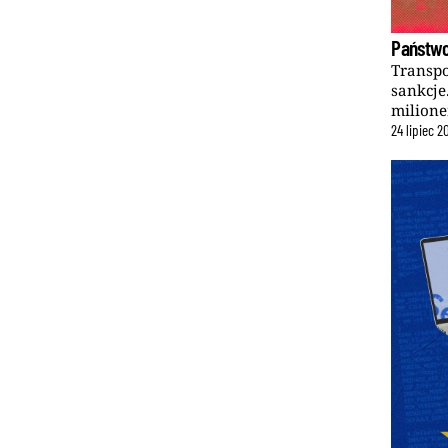
Państwo
Transpo
sankcje
milione
24
lipiec
2