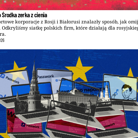
 Środka zerka z cienia
rtowe korporacje z Rosji i Białorusi znalazły sposób, jak omi
. Odkryliśmy siatkę polskich firm, które działają dla rosyjskie
ra.
026