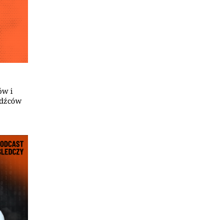
ów i
odźców