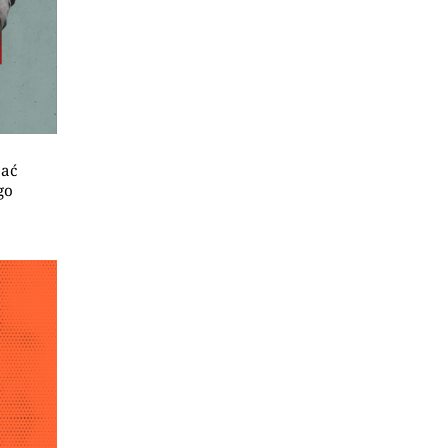
jać
go