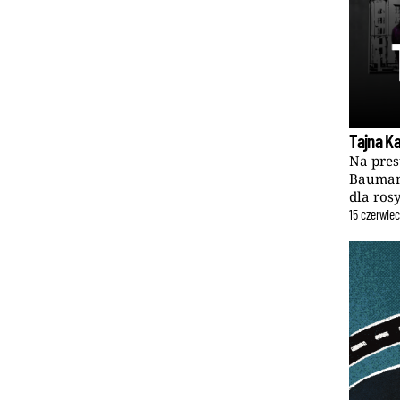
Tajna Ka
Na pre
Baumana
dla ros
15
czerwie