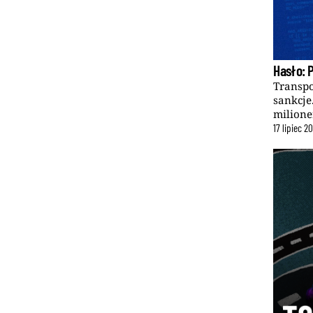
Hasło: 
Transpo
sankcje
milione
17
lipiec
20