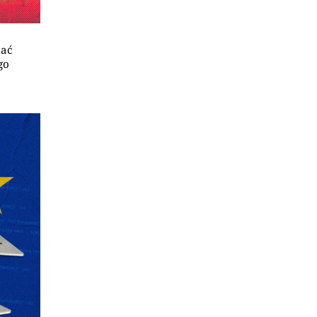
jać
go