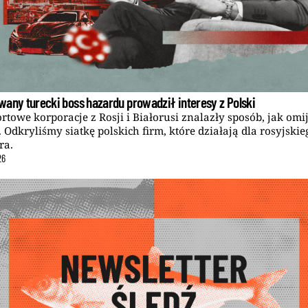
wany turecki boss hazardu prowadził interesy z Polski
rtowe korporacje z Rosji i Białorusi znalazły sposób, jak omi
. Odkryliśmy siatkę polskich firm, które działają dla rosyjskie
ra.
26