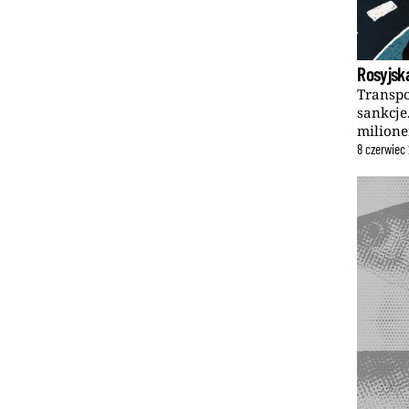
Rosyjsk
Transpo
sankcje
milione
8
czerwiec