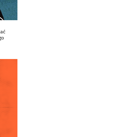
jać
go