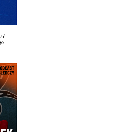
jać
go