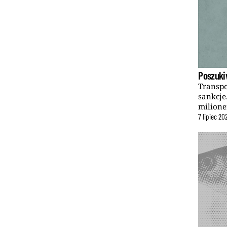
Poszuki
Transpo
sankcje
milione
7
lipiec
20