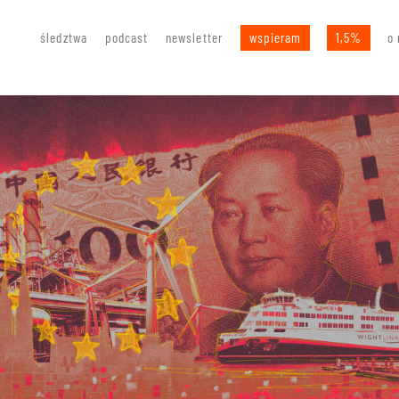
śledztwa
podcast
newsletter
wspieram
1,5%
o 