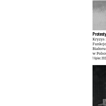
Protesty
Kryzys 
Funkcjo
Białoru
w Polsc
1
lipiec
20