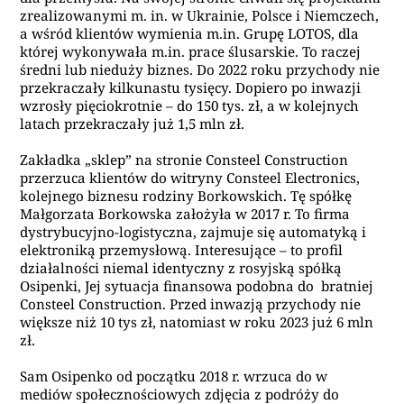
zrealizowanymi m. in. w Ukrainie, Polsce i Niemczech,
a wśród klientów wymienia m.in. Grupę LOTOS, dla
której wykonywała m.in. prace ślusarskie. To raczej
średni lub nieduży biznes. Do 2022 roku przychody nie
przekraczały kilkunastu tysięcy. Dopiero po inwazji
wzrosły pięciokrotnie – do 150 tys. zł, a w kolejnych
latach przekraczały już 1,5 mln zł.
Zakładka „sklep” na stronie Consteel Construction
przerzuca klientów do witryny Consteel Electronics,
kolejnego biznesu rodziny Borkowskich. Tę spółkę
Małgorzata Borkowska założyła w 2017 r. To firma
dystrybucyjno-logistyczna, zajmuje się automatyką i
elektroniką przemysłową. Interesujące – to profil
działalności niemal identyczny z rosyjską spółką
Osipenki, Jej sytuacja finansowa podobna do bratniej
Consteel Construction. Przed inwazją przychody nie
większe niż 10 tys zł, natomiast w roku 2023 już 6 mln
zł.
Sam Osipenko od początku 2018 r. wrzuca do w
mediów społecznościowych zdjęcia z podróży do