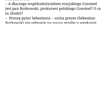
– A dlaczego współzałożycielem rosyjskiego Consteel
jest pan Borkowski, prokurent polskiego Consteel? O co
tu chodzi?
– Proszę pytać Sebastiana – ucina prezes (Sebastian
Borkowski nie odpowie na naszą prośbę o spotkanie,
nie odpowie również na pytania, które mu wyślemy).
Gdy pokazujemy prezesowi Marciszewskiemu stronę
Consteel Cargo Russia (tę z ofertą obchodzenia
sankcji), jest zaskoczony. Twierdzi, że wcześniej o niej
nie słyszał. Prosi o przesłanie zrzutów ekranu i
zapowiada: – Pierwsze, co zrobię, to zadzwonię do
Antona i zapytam, o co chodzi. Czy rzeczywiście coś
takiego planował. Nie miałem o tym pojęcia.
Kilka godzin po naszej rozmowie platforma Consteel
Cargo Russia znika z sieci. Na jej miejscu pojawia się
hasło po rosyjsku:
„Niedługo wracamy”.
Słuchaj Podcastu Śledczego