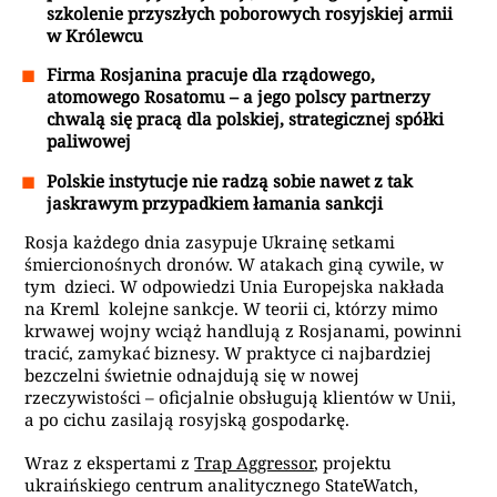
szkolenie przyszłych poborowych rosyjskiej armii
w Królewcu
Firma Rosjanina pracuje dla rządowego,
atomowego Rosatomu – a jego polscy partnerzy
chwalą się pracą dla polskiej, strategicznej spółki
paliwowej
Polskie instytucje nie radzą sobie nawet z tak
jaskrawym przypadkiem łamania sankcji
Rosja każdego dnia zasypuje Ukrainę setkami
śmiercionośnych dronów. W atakach giną cywile, w
tym dzieci. W odpowiedzi Unia Europejska nakłada
na Kreml kolejne sankcje. W teorii ci, którzy mimo
krwawej wojny wciąż handlują z Rosjanami, powinni
tracić, zamykać biznesy. W praktyce ci najbardziej
bezczelni świetnie odnajdują się w nowej
rzeczywistości – oficjalnie obsługują klientów w Unii,
a po cichu zasilają rosyjską gospodarkę.
Wraz z ekspertami z
Trap Aggressor
, projektu
ukraińskiego centrum analitycznego StateWatch,