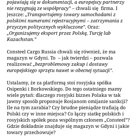
pojawiają się w dokumentacji, a europejscy partnerzy
nie rezygnują ze współpracy”
– chwali się firma. I
jeszcze:
„Transportujemy towary samochodami z
polskimi numerami rejestracyjnymi – zatrzymania z
przyczyn politycznych wykluczone”.
Oraz:
„Organizujemy eksport przez Polskę, Turcję lub
Kazachstan.”
Consteel Cargo Russia chwali się również, że ma
magazyn w Gdyni. To – jak twierdzi – pozwala
realizować
„bezproblemowy zakup i dostawy
europejskiego sprzętu nawet w obecnej sytuacji”.
Ustalamy, że za platformą stoi rosyjska spółka
Osipenki i Borkowskiego. Do tego ostatniego mamy
wiele pytań: dlaczego rosyjski biznes Polaka w tak
jawny sposób proponuje Rosjanom omijanie sankcji?
Ile na tym zarabia? Czy brudne pieniądze trafiają do
Polski czy w inne miejsca? Co łączy siatkę polskich i
rosyjskich spółek poza wspólnym członem „Consteel”?
Gdzie dokładnie znajduje się magazyn w Gdyni i jakie
towary przechowuje?