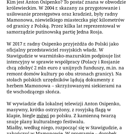
Kim jest Anton Osipenko? To postać znana w obwodzie
królewieckim. W 2004 r. skazany za przygotowanie i
usiłowanie przestępstwa oraz kradzież, były radny
Mamonowa, niewielkiego miasteczka pięć kilometrów
od granicy z Polską. Przez kilka lat reprezentował w
samorządzie putinowską partię Jedna Rosja.
W 2017 r. radny Osipenko przyjeżdża do Polski jako
oficjalny przedstawiciel rosyjskich władz. W
Stawigudzie w warmińsko-mazurskim podpisuje list
intencyjny w sprawie współpracy (Polacy i Rosjanie
chcą zdobyć 2 mln euro z unijnych funduszy, m.in. na
remont domów kultury po obu stronach granicy). Na
stołach polskich urzędników lądują dokumenty z
herbem Mamonowa – skrzyżowanymi siekierami na
tle wschodzącego słońca.
W wywiadzie dla lokalnej telewizji Anton Osipenko,
masywny, krótko ostrzyżony, z rosyjską flagą w
klapie, biegle
mówi
po polsku. Z kamienną twarzą
snuje plany kulturalnego festiwalu.
Miałby, według niego, rozpocząć się w Stawigudzie, a
zakończyć w Mamonowie. W programie – dorobek