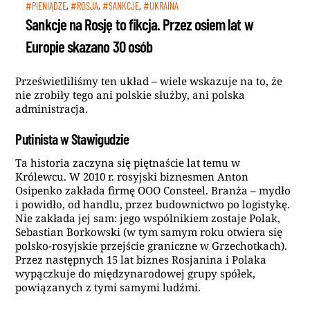
#PIENIĄDZE
,
#ROSJA
,
#SANKCJE
,
#UKRAINA
Sankcje na Rosję to fikcja. Przez osiem lat w
Europie skazano 30 osób
Prześwietliliśmy ten układ – wiele wskazuje na to, że
nie zrobiły tego ani polskie służby, ani polska
administracja.
Putinista w Stawigudzie
Ta historia zaczyna się piętnaście lat temu w
Królewcu. W 2010 r. rosyjski biznesmen Anton
Osipenko zakłada firmę OOO Consteel. Branża – mydło
i powidło, od handlu, przez budownictwo po logistykę.
Nie zakłada jej sam: jego wspólnikiem zostaje Polak,
Sebastian Borkowski (w tym samym roku otwiera się
polsko-rosyjskie przejście graniczne w Grzechotkach).
Przez następnych 15 lat biznes Rosjanina i Polaka
wypączkuje do międzynarodowej grupy spółek,
powiązanych z tymi samymi ludźmi.