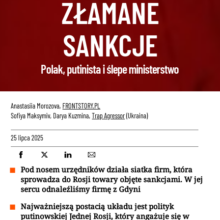
ZŁAMANE
SANKCJE
Polak, putinista i ślepe ministerstwo
Anastasiia Morozova,
FRONTSTORY.PL
Sofiya Maksymiv⁩, ⁨Darya Kuzmina,
Trap Agressor
(Ukraina)
25 lipca 2025
Pod nosem urzędników działa siatka firm, która
sprowadza do Rosji towary objęte sankcjami. W jej
sercu odnaleźliśmy firmę z Gdyni
Najważniejszą postacią układu jest polityk
putinowskiej Jednej Rosji, który angażuje się w