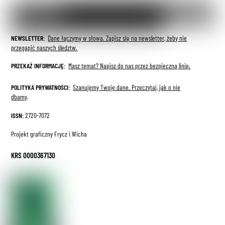
NEWSLETTER:
Dane łączymy w słowa. Zapisz się na newsletter, żeby nie
przegapić naszych śledztw.
PRZEKAŻ INFORMACJĘ:
Masz temat? Napisz do nas przez bezpieczną linię.
POLITYKA PRYWATNOŚCI:
Szanujemy Twoje dane.
Przeczytaj, jak o nie
dbamy
.
ISSN:
2720-7072
Projekt graficzny Frycz i Wicha
KRS 0000367130