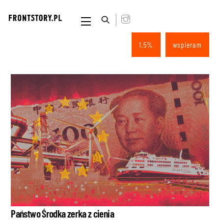
Skip
to
Menu
content
1.5%
wspieram
Państwo Środka zerka z cienia