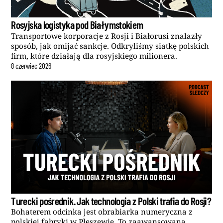
Rosyjska logistyka pod Białymstokiem
Transportowe korporacje z Rosji i Białorusi znalazły
sposób, jak omijać sankcje. Odkryliśmy siatkę polskich
firm, które działają dla rosyjskiego milionera.
8
czerwiec
2026
Turecki pośrednik. Jak technologia z Polski trafia do Rosji?
Bohaterem odcinka jest obrabiarka numeryczna z
polskiej fabryki w Pleszewie. To zaawansowana