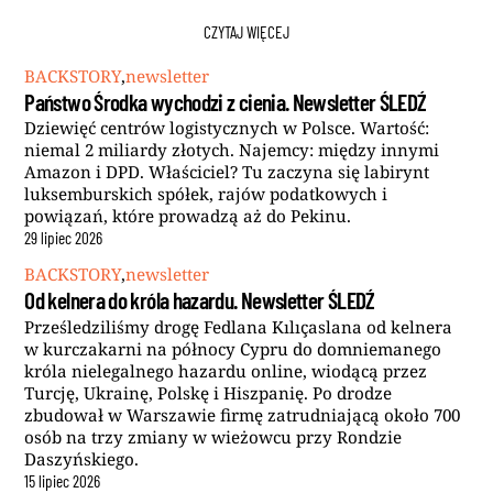
CZYTAJ WIĘCEJ
BACKSTORY
,
newsletter
Państwo Środka wychodzi z cienia. Newsletter ŚLEDŹ
Dziewięć centrów logistycznych w Polsce. Wartość:
niemal 2 miliardy złotych. Najemcy: między innymi
Amazon i DPD. Właściciel? Tu zaczyna się labirynt
luksemburskich spółek, rajów podatkowych i
powiązań, które prowadzą aż do Pekinu.
29
lipiec
2026
BACKSTORY
,
newsletter
Od kelnera do króla hazardu. Newsletter ŚLEDŹ
Prześledziliśmy drogę Fedlana Kılıçaslana od kelnera
w kurczakarni na północy Cypru do domniemanego
króla nielegalnego hazardu online, wiodącą przez
Turcję, Ukrainę, Polskę i Hiszpanię. Po drodze
zbudował w Warszawie firmę zatrudniającą około 700
osób na trzy zmiany w wieżowcu przy Rondzie
Daszyńskiego.
15
lipiec
2026