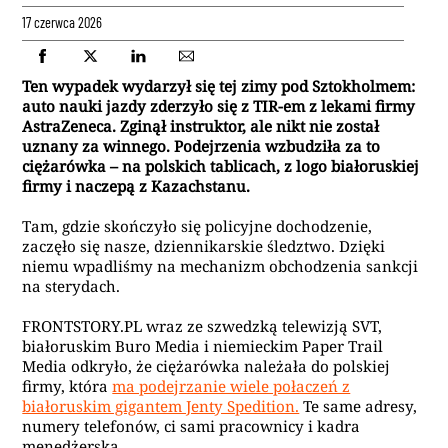
17 czerwca 2026
Ten wypadek wydarzył się tej zimy pod Sztokholmem:
auto nauki jazdy zderzyło się z TIR-em z lekami firmy
AstraZeneca. Zginął instruktor, ale nikt nie został
uznany za winnego. Podejrzenia wzbudziła za to
ciężarówka – na polskich tablicach, z logo białoruskiej
firmy i naczepą z Kazachstanu.
Tam, gdzie skończyło się policyjne dochodzenie,
zaczęło się nasze, dziennikarskie śledztwo. Dzięki
niemu wpadliśmy na mechanizm obchodzenia sankcji
na sterydach.
FRONTSTORY.PL wraz ze szwedzką telewizją SVT,
białoruskim Buro Media i niemieckim Paper Trail
Media odkryło, że ciężarówka należała do polskiej
firmy, która
ma podejrzanie wiele połaczeń z
białoruskim gigantem Jenty Spedition.
Te same adresy,
numery telefonów, ci sami pracownicy i kadra
menedżerska.