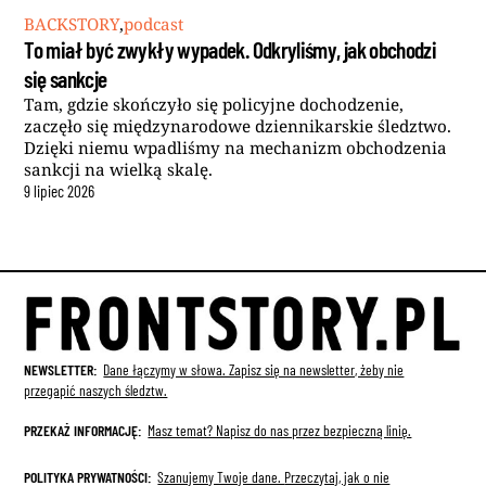
BACKSTORY
,
podcast
To miał być zwykły wypadek. Odkryliśmy, jak obchodzi
się sankcje
Tam, gdzie skończyło się policyjne dochodzenie,
zaczęło się międzynarodowe dziennikarskie śledztwo.
Dzięki niemu wpadliśmy na mechanizm obchodzenia
sankcji na wielką skalę.
9
lipiec
2026
NEWSLETTER:
Dane łączymy w słowa. Zapisz się na newsletter, żeby nie
przegapić naszych śledztw.
PRZEKAŻ INFORMACJĘ:
Masz temat? Napisz do nas przez bezpieczną linię.
POLITYKA PRYWATNOŚCI:
Szanujemy Twoje dane.
Przeczytaj, jak o nie