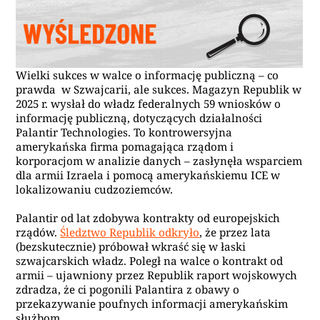
Wielki sukces w walce o informację publiczną – co
prawda w Szwajcarii, ale sukces. Magazyn Republik w
2025 r. wysłał do władz federalnych 59 wniosków o
informację publiczną, dotyczących działalności
Palantir Technologies. To kontrowersyjna
amerykańska firma pomagająca rządom i
korporacjom w analizie danych – zasłynęła wsparciem
dla armii Izraela i pomocą amerykańskiemu ICE w
lokalizowaniu cudzoziemców.
Palantir od lat zdobywa kontrakty od europejskich
rządów.
Śledztwo Republik odkryło
, że przez lata
(bezskutecznie) próbował wkraść się w łaski
szwajcarskich władz. Poległ na walce o kontrakt od
armii – ujawniony przez Republik raport wojskowych
zdradza, że ci pogonili Palantira z obawy o
przekazywanie poufnych informacji amerykańskim
służbom.