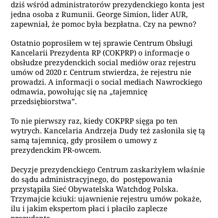
dziś wśród administratorów prezydenckiego konta jest
jedna osoba z Rumunii. George Simion, lider AUR,
zapewniał, że pomoc była bezpłatna. Czy na pewno?
Ostatnio poprosiłem w tej sprawie Centrum Obsługi
Kancelarii Prezydenta RP (COKPRP) o informacje o
obsłudze prezydenckich social mediów oraz rejestru
umów od 2020 r. Centrum stwierdza, że rejestru nie
prowadzi. A informacji o social mediach Nawrockiego
odmawia, powołując się na „tajemnicę
przedsiębiorstwa”.
To nie pierwszy raz, kiedy COKPRP sięga po ten
wytrych. Kancelaria Andrzeja Dudy też zasłoniła się tą
samą tajemnicą, gdy prosiłem o umowy z
prezydenckim PR-owcem.
Decyzje prezydenckiego Centrum zaskarżyłem właśnie
do sądu administracyjnego, do postępowania
przystąpiła Sieć Obywatelska Watchdog Polska.
Trzymajcie kciuki: ujawnienie rejestru umów pokaże,
ilu i jakim ekspertom płaci i płaciło zaplecze
prezydenta.