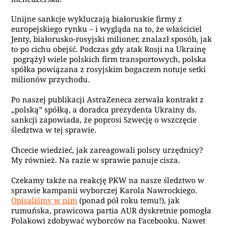
Unijne sankcje wykluczają białoruskie firmy z
europejskiego rynku – i wygląda na to, że właściciel
Jenty, białorusko-rosyjski milioner, znalazł sposób, jak
to po cichu obejść. Podczas gdy atak Rosji na Ukrainę
pogrążył wiele polskich firm transportowych, polska
spółka powiązana z rosyjskim bogaczem notuje setki
milionów przychodu.
Po naszej publikacji AstraZeneca zerwała kontrakt z
„polską” spółką, a doradca prezydenta Ukrainy ds.
sankcji zapowiada, że poprosi Szwecję o wszczęcie
śledztwa w tej sprawie.
Chcecie wiedzieć, jak zareagowali polscy urzędnicy?
My również. Na razie w sprawie panuje cisza.
Czekamy także na reakcję PKW na nasze śledztwo w
sprawie kampanii wyborczej Karola Nawrockiego.
Opisaliśmy w nim
(ponad pół roku temu!), jak
rumuńska, prawicowa partia AUR dyskretnie pomogła
Polakowi zdobywać wyborców na Facebooku. Nawet