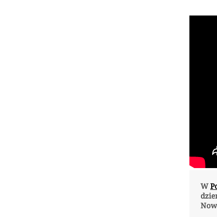
W
P
dzie
Nowe