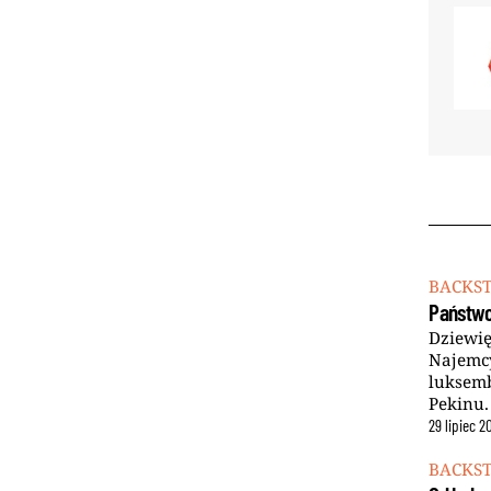
BACKS
Państwo
Dziewię
Najemcy
luksemb
Pekinu.
29
lipiec
2
BACKS