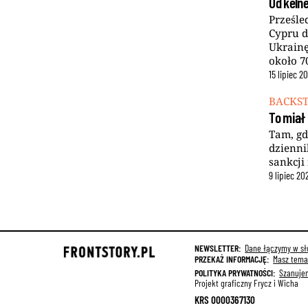
Od kelne
Prześle
Cypru d
Ukrainę
około 7
15
lipiec
20
BACKS
To miał
Tam, gd
dzienni
sankcji
9
lipiec
20
NEWSLETTER:
Dane łączymy w sło
PRZEKAŻ INFORMACJĘ:
Masz temat
POLITYKA PRYWATNOŚCI:
Szanuje
Projekt graficzny Frycz i Wicha
KRS 0000367130