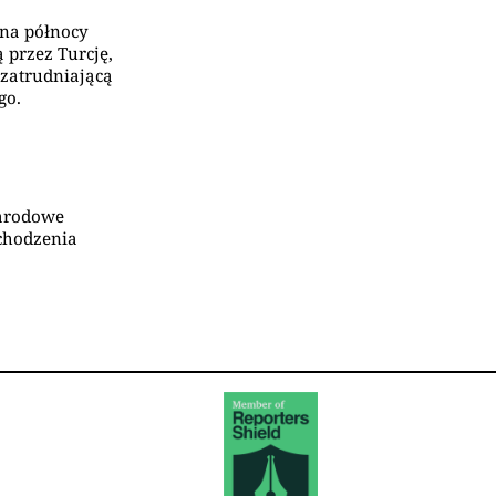
 na północy
 przez Turcję,
 zatrudniającą
go.
narodowe
chodzenia