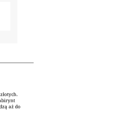
złotych.
abirynt
dzą aż do