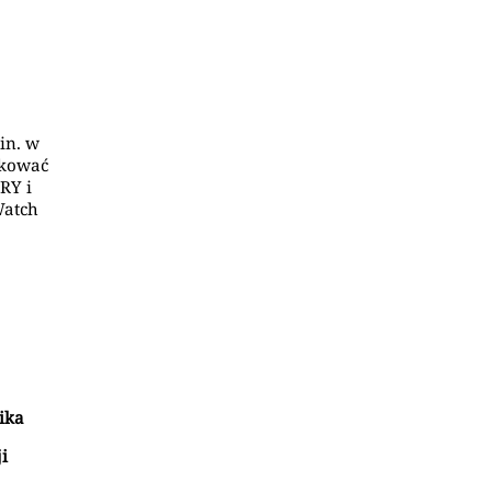
in. w
ukować
RY i
Watch
ika
i