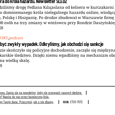
ra do króla hazardu. Newsletter ŚLEDŹ
dziliśmy drogę Fedlana Kılıçaslana od kelnera w kurczakarni
o domniemanego króla nielegalnego hazardu online, wiodącą
, Polskę i Hiszpanię. Po drodze zbudował w Warszawie firmę
00 osób na trzy zmiany w wieżowcu przy Rondzie Daszyńskie
26
TORY
,
podcast
 być zwykły wypadek. Odkryliśmy, jak obchodzi się sankcje
zie skończyło się policyjne dochodzenie, zaczęło się między
karskie śledztwo. Dzięki niemu wpadliśmy na mechanizm ob
 na wielką skalę.
26
wa. Zapisz się na newsletter, żeby nie przegapić naszych śledztw.
? Napisz do nas przez bezpieczną linię.
my Twoje dane.
Przeczytaj, jak o nie dbamy
.
ISSN:
2720-7072