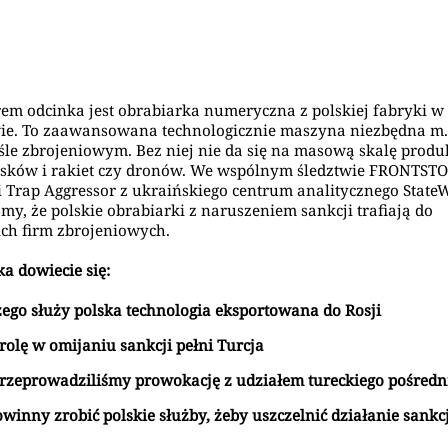
em odcinka jest obrabiarka numeryczna z polskiej fabryki w
ie. To zaawansowana technologicznie maszyna niezbędna m.
le zbrojeniowym. Bez niej nie da się na masową skalę prod
isków i rakiet czy dronów. We wspólnym śledztwie FRONTSTO
i Trap Aggressor z ukraińskiego centrum analitycznego State
iśmy, że polskie obrabiarki z naruszeniem sankcji trafiają do
ich firm zbrojeniowych.
ka dowiecie się:
zego służy polska technologia eksportowana do Rosji
rolę w omijaniu sankcji pełni Turcja
przeprowadziliśmy prowokację z udziałem tureckiego pośredn
winny zrobić polskie służby, żeby uszczelnić działanie sankcj