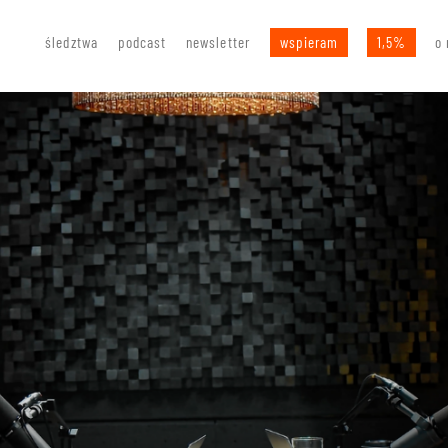
śledztwa
podcast
newsletter
wspieram
1,5%
o 