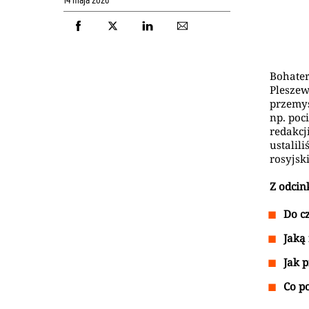
Bohater
Pleszew
przemyś
np. poc
redakcj
ustalil
rosyjsk
Z odcin
Do c
Jaką 
Jak 
Co po