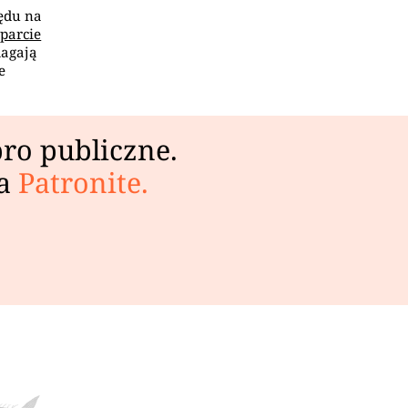
ędu na
parcie
magają
e
ro publiczne.
na
Patronite.