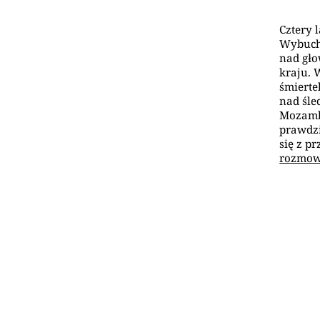
Cztery 
Wybuch 
nad gło
kraju. 
śmierte
nad śle
Mozambi
prawdzi
się z p
rozmow