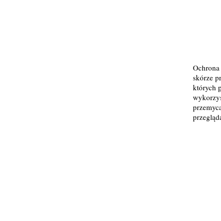
Ochrona 
skórze p
których
wykorzys
przemyca
przegląd