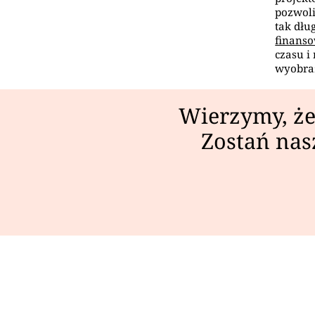
pozwoli
tak dłu
finans
czasu i
wyobraż
Wierzymy, że
Zostań nas