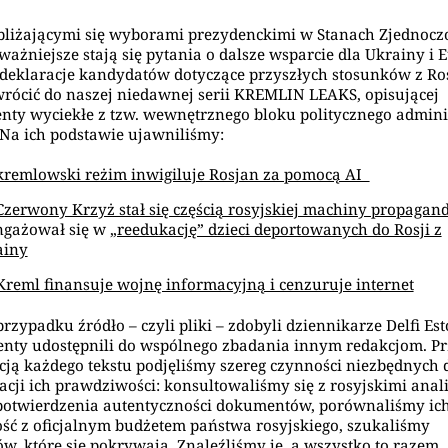
bliżającymi się wyborami prezydenckimi w Stanach Zjednoc
 ważniejsze stają się pytania o dalsze wsparcie dla Ukrainy i 
 deklaracje kandydatów dotyczące przyszłych stosunków z Ro
rócić do naszej niedawnej serii KREMLIN LEAKS, opisującej
ty wyciekłe z tzw. wewnętrznego bloku politycznego adminis
 Na ich podstawie ujawniliśmy:
kremlowski reżim inwigiluje Rosjan za pomocą AI
Czerwony Krzyż stał się częścią rosyjskiej machiny propagan
ngażował się w
„reedukację” dzieci deportowanych do Rosji z
ainy
Kreml finansuje wojnę informacyjną i cenzuruje internet
rzypadku źródło – czyli pliki – zdobyli dziennikarze Delfi Est
ty udostępnili do wspólnego zbadania innym redakcjom. P
cją każdego tekstu podjęliśmy szereg czynności niezbędnych 
acji ich prawdziwości: konsultowaliśmy się z rosyjskimi anal
potwierdzenia autentyczności dokumentów, porównaliśmy ic
ść z oficjalnym budżetem państwa rosyjskiego, szukaliśmy
ów, które się pokrywają. Znaleźliśmy je, a wszystko to razem