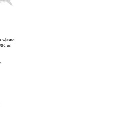
a własnej
ISE, od
e