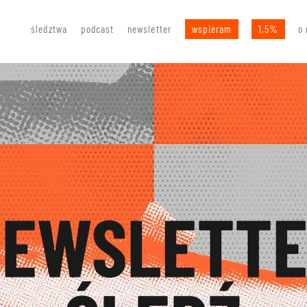
śledztwa
podcast
newsletter
wspieram
1,5%
o 