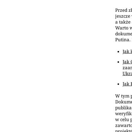
Przed z
jeszcze
a także
Warto w
dokumen
Putina.
Jak 
Jak 
zaa
Ukr
Jak 
W tym p
Dokumen
publika
weryfik
w celu 
zawarto
projekt