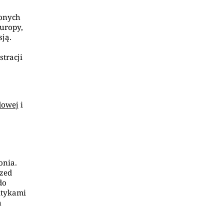
zonych
Europy,
sją.
tracji
dowej
i
onia.
rzed
do
itykami
h