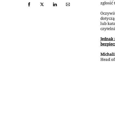
zgłosić
Oczywiś
dotyczą
lub kat
czyteln
Jednak 
bezpiec
Michal
Head o