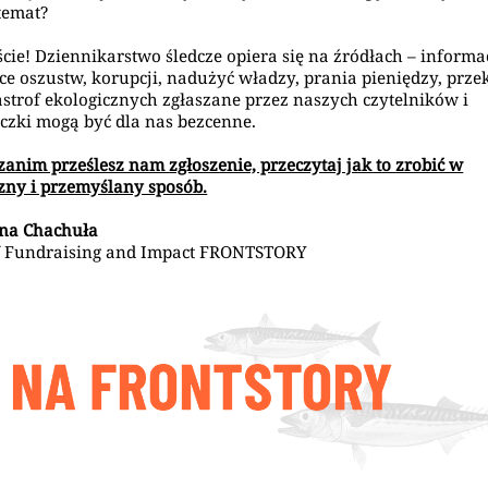
 temat?
cie! Dziennikarstwo śledcze opiera się na źródłach – informa
ce oszustw, korupcji, nadużyć władzy, prania pieniędzy, prz
astrof ekologicznych zgłaszane przez naszych czytelników i
iczki mogą być dla nas bezcenne.
zanim prześlesz nam zgłoszenie, przeczytaj jak to zrobić w
zny i przemyślany sposób.
ina Chachuła
f Fundraising and Impact FRONTSTORY