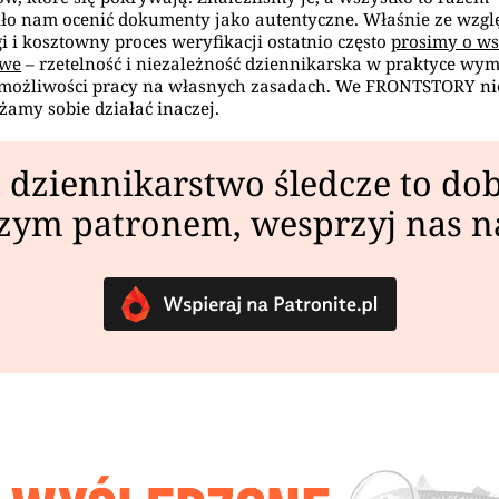
ło nam ocenić dokumenty jako autentyczne. Właśnie ze wzgl
gi i kosztowny proces weryfikacji ostatnio często
prosimy o ws
owe
– rzetelność i niezależność dziennikarska w praktyce wy
 możliwości pracy na własnych zasadach. We FRONTSTORY ni
amy sobie działać inaczej.
 dziennikarstwo śledcze to dob
zym patronem, wesprzyj nas 