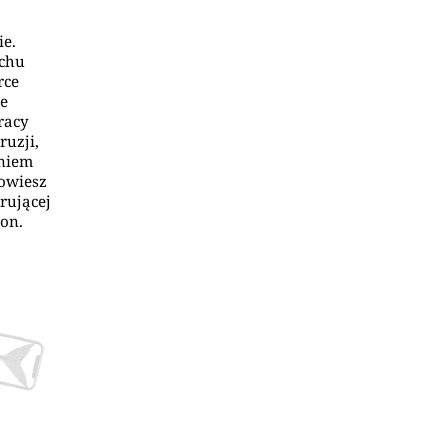
ie.
achu
rce
ze
racy
ruzji,
aniem
dowiesz
irującej
ion.