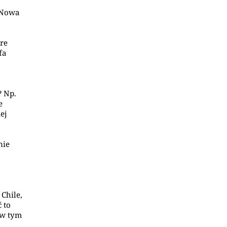
 Nowa
ore
fa
? Np.
e
ej
nie
Chile,
 to
 w tym