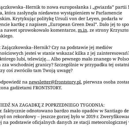
ączkowska–Hernik to nowa europosłanka i „gwiazda” partii
a, która zasłynęła niedawno wystąpieniem w Parlamencie
skim. Krytykując politykę Ursuli von der Leyen, podarła w
ncie kartkę z napisem „European Green Deal”. Dało jej to sp
, a nawet sprowokowało komentarze,
m.in
. ze strony Krzyszto
kiego.
t Zajączkowska–Hernik? Czy na podstawie jej mediów
nościowych jesteś w stanie wskazać kilka z jej zainteresowań
 którego lubi, telewizję… Albo pewnego mało znanego w Polsc
a zza wschodniej granicy? Szczególnie w przypadku tej ostatni
czy coś zwróciło tam Twoją uwagę?
 odpowiedź na
newsletter@frontstory.pl
, pierwsza osoba zosta
zona gadżetami FRONTSTORY.
EDŹ NA ZAGADKĘ Z POPRZEDNIEGO TYGODNIA:
r. faktycznie odnotowano bardzo mało opadów w Santiago de 
 był on rekordowy – jeszcze gorzej było w 2019 r. Zweryfikować
ej na podstawie oficjalnych danych ze stacji meteorologicznej
: