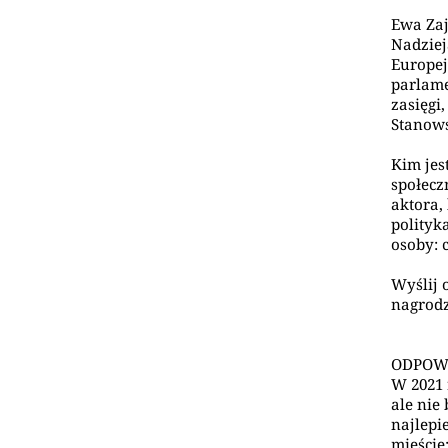
Ewa Zaj
Nadziej
Europej
parlame
zasięgi
Stanows
Kim jes
społecz
aktora,
polityk
osoby: 
Wyślij
nagrod
ODPOWI
W 2021 
ale nie
najlepi
mieście