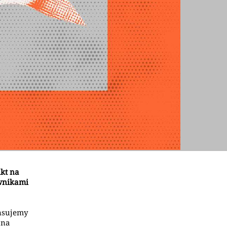
nkt na
ownikami
ansujemy
żna