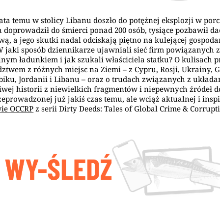
lata temu w stolicy Libanu doszło do potężnej eksplozji w porc
doprowadził do śmierci ponad 200 osób, tysiące pozbawił d
wą, a jego skutki nadal odciskają piętno na kulejącej gospoda
W jaki sposób dziennikarze ujawniali sieć firm powiązanych 
lnym ładunkiem i jak szukali właściciela statku? O kulisach p
dztwem z różnych miejsc na Ziemi – z Cypru, Rosji, Ukrainy, G
ku, Jordanii i Libanu – oraz o trudach związanych z układ
wej historii z niewielkich fragmentów i niepewnych źródeł 
rzeprowadzonej już jakiś czas temu, ale wciąż aktualnej i insp
ie OCCRP
z serii Dirty Deeds: Tales of Global Crime & Corrupt