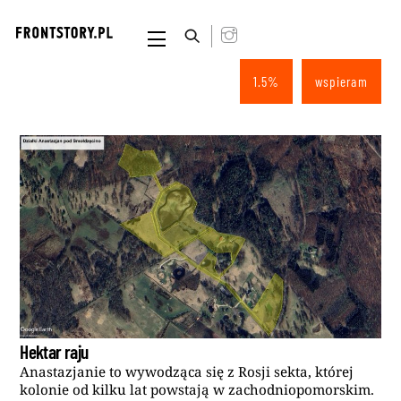
Skip
to
Menu
content
1.5%
wspieram
Hektar raju
Anastazjanie to wywodząca się z Rosji sekta, której
kolonie od kilku lat powstają w zachodniopomorskim.