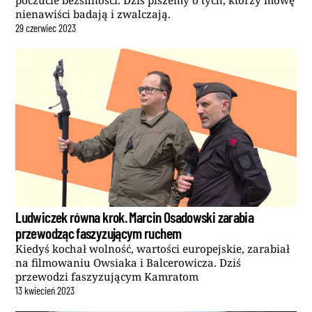
poczucie bezsilności. Dziś piszemy o tych, którzy mowę
nienawiści badają i zwalczają.
29
czerwiec
2023
Ludwiczek równa krok. Marcin Osadowski zarabia
przewodząc faszyzującym ruchem
Kiedyś kochał wolność, wartości europejskie, zarabiał
na filmowaniu Owsiaka i Balcerowicza. Dziś
przewodzi faszyzującym Kamratom
13
kwiecień
2023