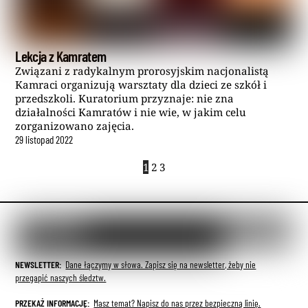
Lekcja z Kamratem
Związani z radykalnym prorosyjskim nacjonalistą
Kamraci organizują warsztaty dla dzieci ze szkół i
przedszkoli. Kuratorium przyznaje: nie zna
działalności Kamratów i nie wie, w jakim celu
zorganizowano zajęcia.
29
listopad
2022
1
2
3
NEWSLETTER:
Dane łączymy w słowa. Zapisz się na newsletter, żeby nie
przegapić naszych śledztw.
PRZEKAŻ INFORMACJĘ:
Masz temat? Napisz do nas przez bezpieczną linię.