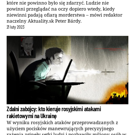
które nie powinno było się zdarzyć. Ludzie nie
powinni przeglądać na oczy dopiero wtedy, kiedy
niewinni padają ofiarą morderstwa – mówi redaktor
naczelny Aktuality.sk Peter Bárdy.
21
luty
2023
Zdalni zabójcy: kto kieruje rosyjskimi atakami
rakietowymi na Ukrainę
W wyniku rosyjskich ataków przeprowadzanych z
użyciem pocisków manewrujących precyzyjnego
rażenia zginęły setki ludzi i pozbawiły miliony osób w