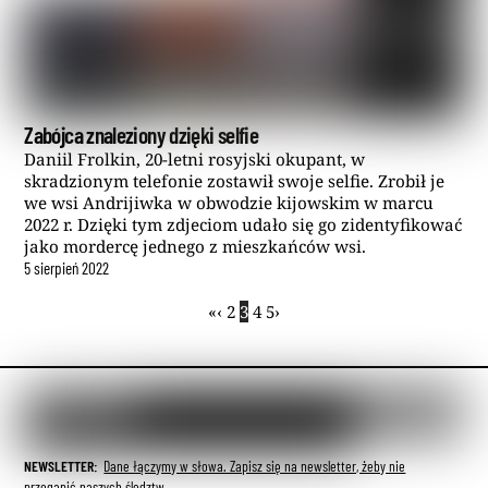
Zabójca znaleziony dzięki selfie
Daniil Frolkin, 20-letni rosyjski okupant, w
skradzionym telefonie zostawił swoje selfie. Zrobił je
we wsi Andrijiwka w obwodzie kijowskim w marcu
2022 r. Dzięki tym zdjeciom udało się go zidentyfikować
jako mordercę jednego z mieszkańców wsi.
5
sierpień
2022
«
‹
2
3
4
5
›
NEWSLETTER:
Dane łączymy w słowa. Zapisz się na newsletter, żeby nie
przegapić naszych śledztw.