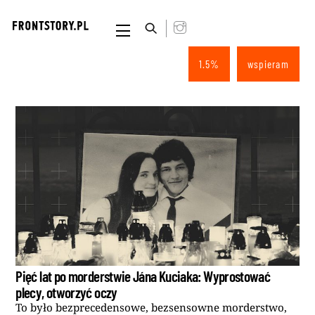
Skip
to
Menu
content
1.5%
wspieram
Pięć lat po morderstwie Jána Kuciaka: Wyprostować
plecy, otworzyć oczy
To było bezprecedensowe, bezsensowne morderstwo,