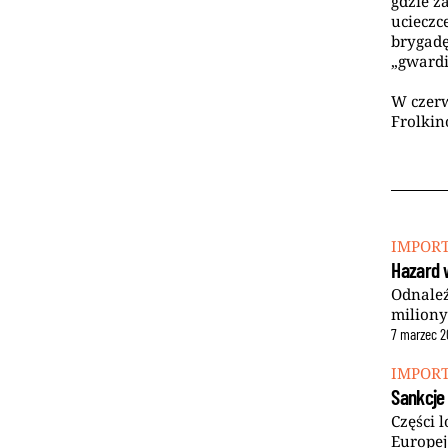
gdzie z
ucieczc
brygadę
„gwardi
W czerw
Frolkin
IMPOR
Hazard w
Odnaleź
miliony
7
marzec
2
IMPOR
Sankcje 
Części 
Europej