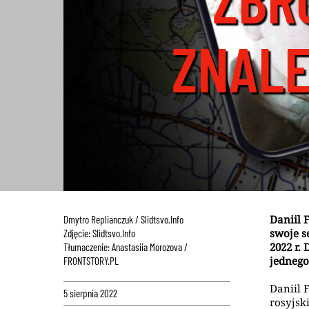
ZNALE
Daniil 
Dmytro Replianczuk /
Slidtsvo.Info
swoje s
Zdjęcie: Slidtsvo.Info
2022 r.
Tłumaczenie: Anastasiia Morozova /
jednego
FRONTSTORY.PL
Daniil 
5 sierpnia 2022
rosyjsk