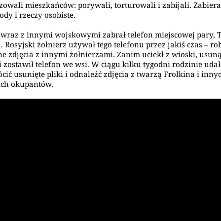
zowali mieszkańców: porywali, torturowali i zabijali. Zabieral
dy i rzeczy osobiste.
 wraz z innymi wojskowymi zabrał telefon miejscowej pary, T
 Rosyjski żołnierz używał tego telefonu przez jakiś czas – robi
ne zdjęcia z innymi żołnierzami. Zanim uciekł z wioski, usuną
 i zostawił telefon we wsi. W ciągu kilku tygodni rodzinie udał
cić usunięte pliki i odnaleźć zdjęcia z twarzą Frolkina i inny
ich okupantów.