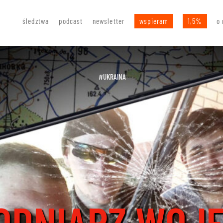
śledztwa
podcast
newsletter
wspieram
1,5%
o 
#UKRAINA
ODNIARZ WOJ