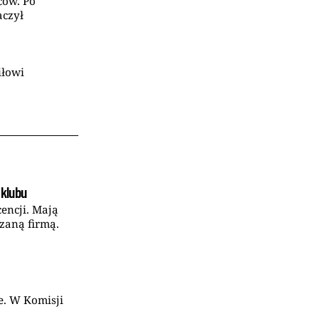
ców. Po
aczył
iłowi
 klubu
cencji. Mają
zaną firmą.
ie. W Komisji