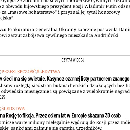
asłynęła ze zbrodni i masowych morderstw cywilnych Ukraiń
e z obwodu kijowskiego prezydent Rosji Władimir Putin odzn
 za „masowe bohaterstwo” i przyznał jej tytuł honorowy
ejska”.
cu Prokuratura Generalna Ukrainy zaocznie postawiła Dani
owi zarzut zabójstwa cywilnego mieszkańca Andrijówki.
CZYTAJ WIĘCEJ
T
,
PRZESTĘPCZOŚĆ
,
ŚLEDZTWA
 sieci ma się świetnie. Kasyno z czarnej listy partnerem znanego
liśmy rozległą sieć stron bukmacherskich działających bez li
 odwiedzin miesięcznie i są powiązane z wielokrotnie nagrad
025
T
,
ŚLEDZTWA
na Rosję to fikcja. Przez osiem lat w Europie skazano 30 osób
lotnicze warte miliony nielegalnie wędrują do Rosji przez Ind
skiej sankcjami zajmuje się garstka urzędników.