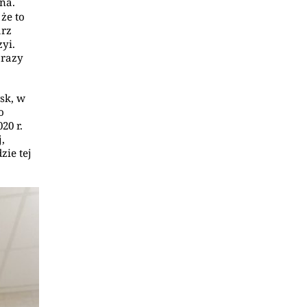
ana.
że to
arz
yi.
 razy
wsk, w
o
20 r.
,
zie tej