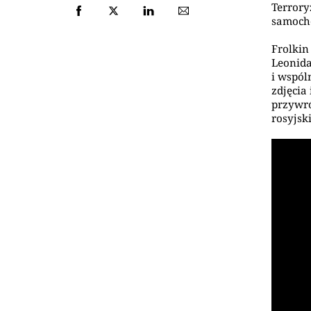
Terrory
samocho
Frolkin
Leonida.
i wspól
zdjęcia
przywró
rosyjsk