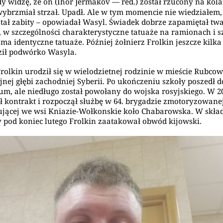
dy widzę, że on (Ihor Jermakov — red.) został rzucony na kol
ybrzmiał strzał. Upadł. Ale w tym momencie nie wiedziałem, 
stał zabity – opowiadał Wasyl. Świadek dobrze zapamiętał tw
, w szczególności charakterystyczne tatuaże na ramionach i sz
 ma identyczne tatuaże. Później żołnierz Frolkin jeszcze kilka
ził podwórko Wasyla.
Frolkin urodził się w wielodzietnej rodzinie w mieście Rubco
jnej głębi zachodniej Syberii. Po ukończeniu szkoły poszedł d
um, ale niedługo został powołany do wojska rosyjskiego. W 20
ł kontrakt i rozpoczął służbę w 64. brygadzie zmotoryzowanej
ującej we wsi Kniazie-Wołkonskie koło Chabarowska. W skład
 pod koniec lutego Frolkin zaatakował obwód kijowski.