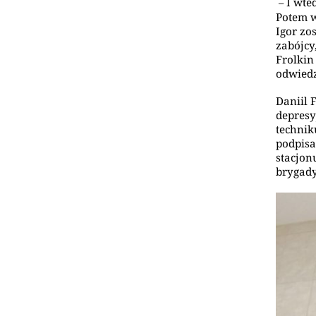
I wte
–
Potem w
Igor zo
zabójcy
Frolkin
odwied
Daniil 
depresy
technik
podpisa
stacjon
brygady