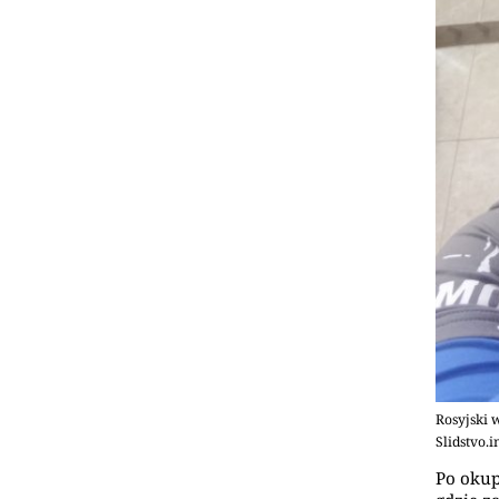
Rosyjski 
Slidstvo.i
Po okup