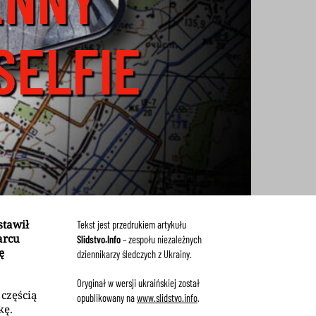
SELFIE
stawił
Tekst jest przedrukiem artykułu
arcu
Slidstvo.Info
–
zespołu niezależnych
ę
dziennikarzy śledczych z Ukrainy.
Oryginał w wersji ukraińskiej został
 częścią
opublikowany na
www.slidstvo.info
.
kę.