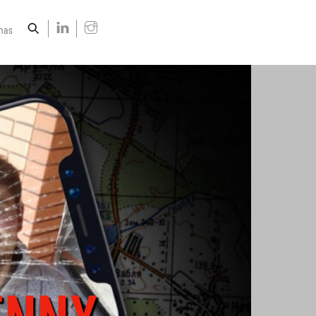
nas
ENNY