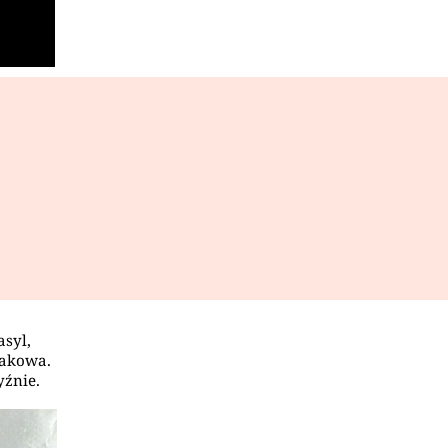
asyl,
makowa.
yźnie.