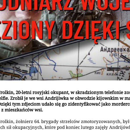
ZIONY DZIĘKI 
Frolkin, 20-letni rosyjski okupant, w skradzionym telefonie zo
elfie. Zrobił je we wsi Andrijiwka w obwodzie kijowskim w m
 Dzięki tym zdjeciom udało się go zidentyfikować jako morderc
 z mieszkańców wsi.
Frolkin, żołnierz 64. brygady strzelców zmotoryzowanych, był
ich sił okupacyjnych, które pod koniec lutego zajęły Andrijów