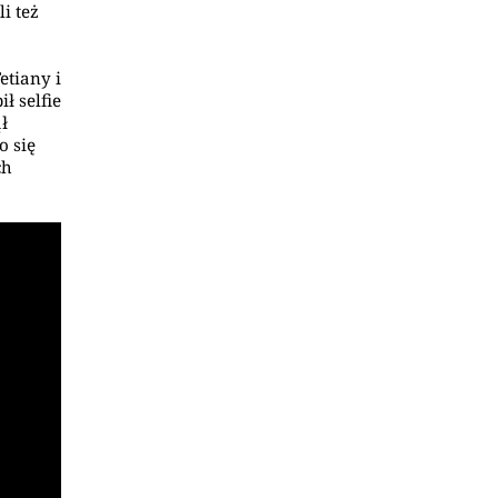
i też
etiany i
ł selfie
ł
o się
ch