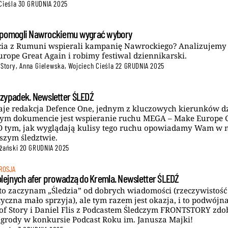
Cieśla
30 GRUDNIA 2025
pomogli Nawrockiemu wygrać wybory
cia z Rumuni wspierali kampanię Nawrockiego? Analizujemy
rope Great Again i robimy festiwal dziennikarski.
 Story
,
Anna Gielewska
,
Wojciech Cieśla
22 GRUDNIA 2025
zypadek. Newsletter ŚLEDŹ
aje redakcja Defence One, jednym z kluczowych kierunków d
ym dokumencie jest wspieranie ruchu MEGA – Make Europe 
O tym, jak wyglądają kulisy tego ruchu opowiadamy Wam w
zym śledztwie.
żański
20 GRUDNIA 2025
ROSJA
olejnych afer prowadzą do Kremla. Newsletter ŚLEDŹ
to zaczynam „Śledzia” od dobrych wiadomości (rzeczywistość
tyczna mało sprzyja), ale tym razem jest okazja, i to podwójna
of Story i Daniel Flis z Podcastem Śledczym FRONTSTORY zdob
grody w konkursie Podcast Roku im. Janusza Majki!