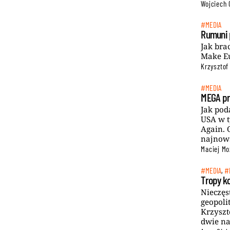
Wojciech 
#MEDIA
Rumuni 
Jak bra
Make Eu
Krzysztof
#MEDIA
MEGA pr
Jak pod
USA w t
Again. 
najnows
Maciej Mo
#MEDIA
,
#
Tropy k
Nieczęs
geopoli
Krzyszt
dwie na