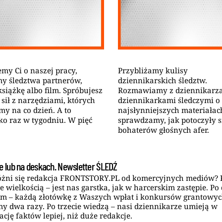
Przybliżamy kulisy
my Ci o naszej pracy,
dziennikarskich śledztw.
my śledztwa partnerów,
Rozmawiamy z dziennikarza
książkę albo film. Spróbujesz
dziennikarkami śledczymi o 
 sił z narzędziami, których
najsłynniejszych materiałach
y na co dzień. A to
sprawdzamy, jak potoczyły s
ko raz w tygodniu. W pięć
bohaterów głośnych afer.
e lub na deskach. Newsletter ŚLEDŹ
óżni się redakcja FRONTSTORY.PL od komercyjnych mediów? 
e wielkością – jest nas garstka, jak w harcerskim zastępie. Po
m – każdą złotówkę z Waszych wpłat i konkursów grantowy
y dwa razy. Po trzecie wiedzą – nasi dziennikarze umieją w
ację faktów lepiej, niż duże redakcje.