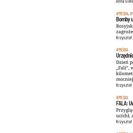
Anna Gie
#MEDIA
,
#
Bomby u
Rosyjsk
zagroże
Krzysztof
#MEDIA
Urzędni
Dzień p
„Fali”,
kilomet
mocniej
Krzysztof
#MEDIA
FALA: Uw
Przyglą
ucichł,
Krzysztof