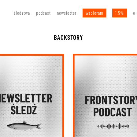
śledztwa
podcast
newsletter
wspieram
1,5%
o 
BACKSTORY