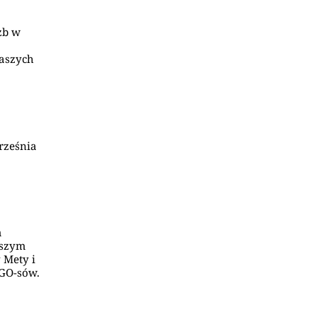
żb w
naszych
rześnia
m
wszym
 Mety i
NGO-sów.