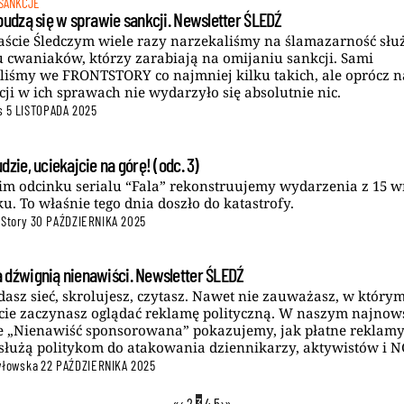
SANKCJE
budzą się w sprawie sankcji. Newsletter ŚLEDŹ
ście Śledczym wiele razy narzekaliśmy na ślamazarność słu
u cwaniaków, którzy zarabiają na omijaniu sankcji. Sami
liśmy we FRONTSTORY co najmniej kilku takich, ale oprócz 
cji w ich sprawach nie wydarzyło się absolutnie nic.
s
5 LISTOPADA 2025
dzie, uciekajcie na górę! (odc. 3)
im odcinku serialu “Fala” rekonstruujemy wydarzenia z 15 w
ku. To właśnie tego dnia doszło do katastrofy.
 Story
30 PAŹDZIERNIKA 2025
 dźwignią nienawiści. Newsletter ŚLEDŹ
dasz sieć, skrolujesz, czytasz. Nawet nie zauważasz, w który
ie zaczynasz oglądać reklamę polityczną. W naszym najno
e „Nienawiść sponsorowana” pokazujemy, jak płatne reklamy
służą politykom do atakowania dziennikarzy, aktywistów i 
włowska
22 PAŹDZIERNIKA 2025
«
‹
2
3
4
5
›
»