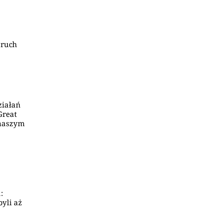
 ruch
ziałań
Great
 naszym
:
yli aż