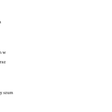
m
am w
oraz
ny szum