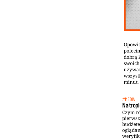
Opowie
poleci
dobrą 
swoich
używam
wszyst
minut.
#MEDIA
Na tropi
Czym r
pierwsz
budżete
oglądam
weryfik