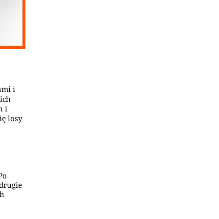
mi i
ich
 i
ię losy
Po
 drugie
ch