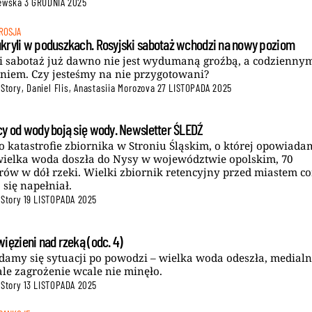
lewska
3 GRUDNIA 2025
ROSJA
kryli w poduszkach. Rosyjski sabotaż wchodzi na nowy poziom
i sabotaż już dawno nie jest wydumaną groźbą, a codzienny
niem. Czy jesteśmy na nie przygotowani?
 Story
,
Daniel Flis
,
Anastasiia Morozova
27 LISTOPADA 2025
cy od wody boją się wody. Newsletter ŚLEDŹ
o katastrofie zbiornika w Stroniu Śląskim, o której opowiad
 wielka woda doszła do Nysy w województwie opolskim, 70
rów w dół rzeki. Wielki zbiornik retencyjny przed miastem c
 się napełniał.
 Story
19 LISTOPADA 2025
ięzieni nad rzeką (odc. 4)
damy się sytuacji po powodzi – wielka woda odeszła, medial
 ale zagrożenie wcale nie minęło.
 Story
13 LISTOPADA 2025