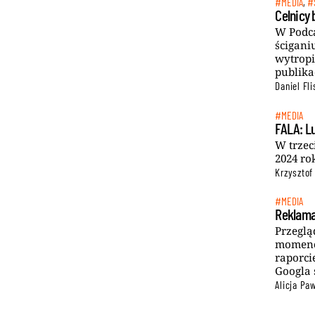
#MEDIA
,
#
Celnicy 
W Podca
ścigani
wytropi
publika
Daniel Fli
#MEDIA
FALA: Lu
W trzec
2024 ro
Krzysztof
#MEDIA
Reklama
Przeglą
momenc
raporci
Googla 
Alicja Pa