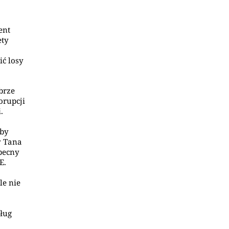
ent
ety
ić losy
brze
orupcji
.
yby
y Tana
obecny
E.
le nie
ług