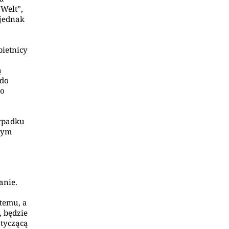
 Welt”,
 jednak
bietnicy
ą
 do
go
wypadku
szym
anie.
temu, a
 będzie
otyczącą