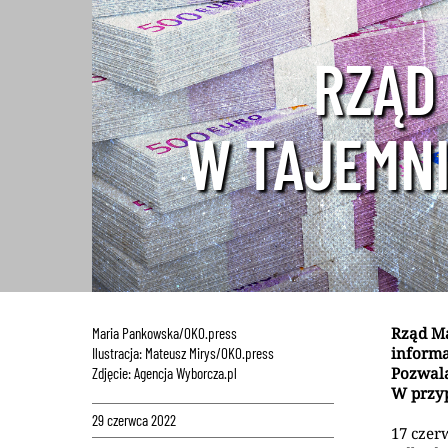
RZĄD 
W TAJEMNI
Rząd Ma
Maria Pankowska/OKO.press
informa
Ilustracja: Mateusz Mirys/OKO.press
Pozwala
Zdjęcie: Agencja Wyborcza.pl
W przyp
29 czerwca 2022
17 czer