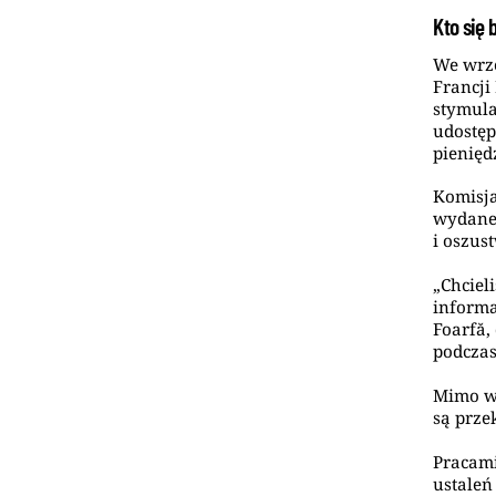
Kto się 
We wrze
Francj
stymula
udostęp
pienięd
Komisja
wydane,
i oszus
„Chciel
informa
Foarfă,
podczas
Mimo wy
są prze
Pracami
ustaleń