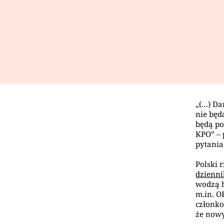
„(…) Da
nie będ
będą po
KPO” – 
pytania
Polski 
dzienni
wodzą h
m.in. O
członko
że nowy