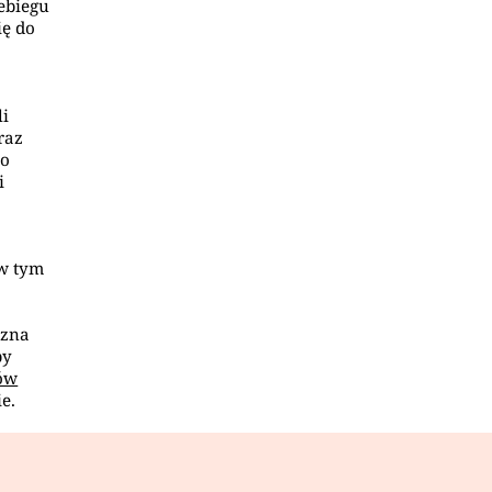
ebiegu
ię do
li
raz
Po
i
 w tym
czna
by
ów
e.