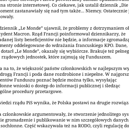
na stronie internetowej. Co ciekawe, jak ustalił dziennik „Die
oment zastanawiały się nad tym także… Niemcy. Ostatecznie
nowały.
 dziennik „Le Monde” ujawnił, że problemy z dotrzymaniem o
ydent Macron. Rząd Francji poinformował dziennikarzy, że
danej listy beneficjentów nie będzie, a informacje zgromadz
menty oddelegowane do wdrażania francuskiego KPO. Dane,
 dotarł „Le Monde”, okazały się wybiórcze. Brakuje też pełne
rządowych jednostek, które zajmują się Funduszem.
 na to, że większość państw członkowskich w najlepszym 
 drogą Francji i poda dane rozdrobione i niepełne. W najgor
jentów Funduszu poznać będzie można tylko, wysyłając
łonne wnioski o dostęp do informacji publicznej i śledząc
gólne procedury przetargowe.
iedzi rządu PiS wynika, że Polska postawi na drugie rozwiąz
 członkowskie argumentowały, że stworzenie jednolitego sys
ie gromadzenie i publikowanie w nim szczegółowych danych,
asochłonne. Część wskazywała też na RODO, czyli regulację d