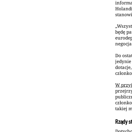
informa
Holandi
stanowi
„Wszyst
będę pa
eurodep
negocja
Do osta
jedynie
dotacje,
członko
W przyj
przejrz
publicz
członko
takiej 
Rządy s
Dotychc