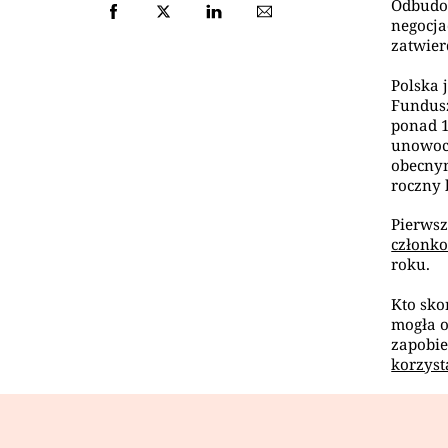
Odbudow
negocja
zatwier
Polska 
Fundusz
ponad 1
unowocz
obecnym
roczny 
Pierws
członk
roku.
Kto sko
mogła o
zapobie
korzyst