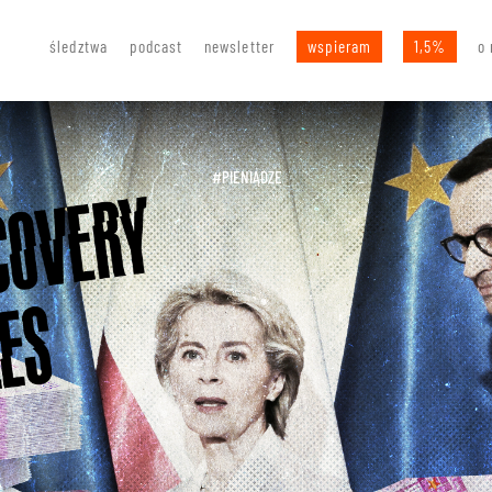
śledztwa
podcast
newsletter
wspieram
1,5%
o 
#
PIENIĄDZE