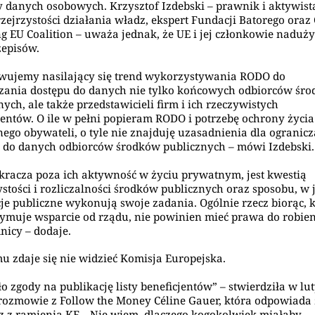
 danych osobowych. Krzysztof Izdebski – prawnik i aktywist
rzejrzystości działania władz, ekspert Fundacji Batorego oraz
g EU Coalition – uważa jednak, że UE i jej członkowie naduż
zepisów.
wujemy nasilający się trend wykorzystywania RODO do
zania dostępu do danych nie tylko końcowych odbiorców śr
nych, ale także przedstawicieli firm i ich rzeczywistych
jentów. O ile w pełni popieram RODO i potrzebę ochrony życia
ego obywateli, o tyle nie znajduję uzasadnienia dla ogranic
 do danych odbiorców środków publicznych – mówi Izdebski.
kracza poza ich aktywność w życiu prywatnym, jest kwestią
ystości i rozliczalności środków publicznych oraz sposobu, w 
cje publiczne wykonują swoje zadania. Ogólnie rzecz biorąc, 
zymuje wsparcie od rządu, nie powinien mieć prawa do robien
nicy – dodaje.
u zdaje się nie widzieć Komisja Europejska.
ło zgody na publikację listy beneficjentów” – stwierdziła w l
rozmowie z Follow the Money Céline Gauer, która odpowiada
 z ramienia KE. „Nie wiem, dlaczego kogokolwiek miałaby