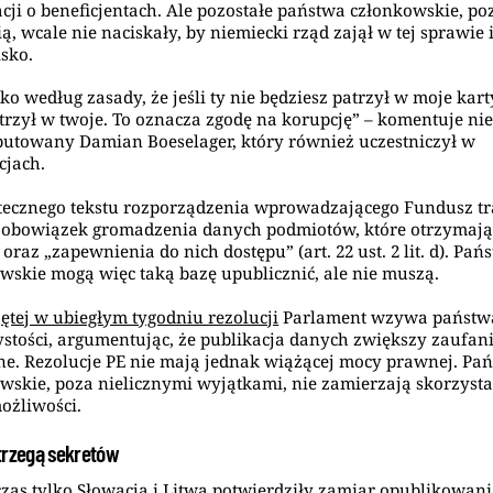
cji o beneficjentach. Ale pozostałe państwa członkowskie, po
ą, wcale nie naciskały, by niemiecki rząd zajął w tej sprawie
sko.
ko według zasady, że jeśli ty nie będziesz patrzył w moje karty
trzył w twoje. To oznacza zgodę na korupcję” – komentuje ni
utowany Damian Boeselager, który również uczestniczył w
cjach.
tecznego tekstu rozporządzenia wprowadzającego Fundusz tra
 obowiązek gromadzenia danych podmiotów, które otrzymaj
 oraz „zapewnienia do nich dostępu” (art. 22 ust. 2 lit. d). Pań
wskie mogą więc taką bazę upublicznić, ale nie muszą.
ętej w ubiegłym tygodniu rezolucji
Parlament wzywa państw
ystości, argumentując, że publikacja danych zwiększy zaufan
ne. Rezolucje PE nie mają jednak wiążącej mocy prawnej. Pa
wskie, poza nielicznymi wyjątkami, nie zamierzają skorzysta
możliwości.
trzegą sekretów
zas tylko Słowacja i Litwa potwierdziły zamiar opublikowan