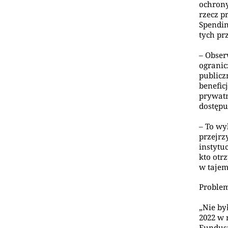
ochrony
rzecz p
Spendin
tych pr
– Obser
ogranic
publicz
benefic
prywatn
dostępu
– To wy
przejrz
instytu
kto otr
w tajem
Problem
„Nie by
2022 w 
Fundusz