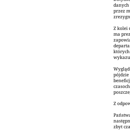
danych 
przez m
zrezyg
Z kolei
ma prez
zapowia
departa
których
wykazu 
Wygląda
pójdzie
benefic
czasoch
poszcze
Z odpow
Państwa
następn
zbyt cz