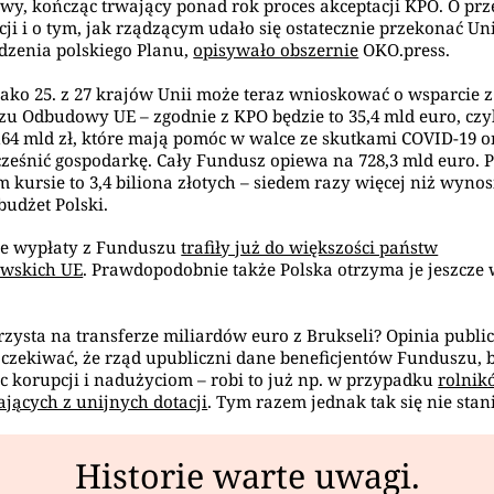
y, kończąc trwający ponad rok proces akceptacji KPO. O prz
cji i o tym, jak rządzącym udało się ostatecznie przekonać Un
dzenia polskiego Planu,
opisywało obszernie
OKO.press.
jako 25. z 27 krajów Unii może teraz wnioskować o wsparcie z
u Odbudowy UE – zgodnie z KPO będzie to 35,4 mld euro, czy
64 mld zł, które mają pomóc w walce ze skutkami COVID-19 o
eśnić gospodarkę. Cały Fundusz opiewa na 728,3 mld euro. 
 kursie to 3,4 biliona złotych – siedem razy więcej niż wynos
budżet Polski.
ze wypłaty z Funduszu
trafiły już do większości państw
owskich UE
. Prawdopodobnie także Polska otrzyma je jeszcze
rzysta na transferze miliardów euro z Brukseli? Opinia publi
czekiwać, że rząd upubliczni dane beneficjentów Funduszu, 
c korupcji i nadużyciom – robi to już np. w przypadku
rolnik
ających z unijnych dotacji
. Tym razem jednak tak się nie stani
Historie warte uwagi.