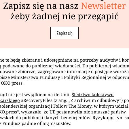
Zapisz się na nasz
Newsletter
żeby żadnej nie przegapić
Zapisz się
ne te będą zbierane i udostępniane na potrzeby audytów i kont
ą podawane do publicznej wiadomości. Do publicznej wiadom
dawane zbiorcze, zagregowane informacje o postępie wdraż
pisze Ministerstwo Funduszy i Polityki Regionalnej w odpowi
 OKO.press.
rząd nie jest wyjątkiem na tle Unii.
Śledztwo kolektywu
karskiego
#RecoveryFiles (z ang. „Z archiwum odbudowy”) p
olenderskiej organizacji Follow The Money, w którym udział
KO.press*, wykazało, że UE postanowiła nie zmuszać państw
wskich do publikacji danych beneficjentów. Ryzykując tym 
 Fundusz padnie ofiarą oszustów.