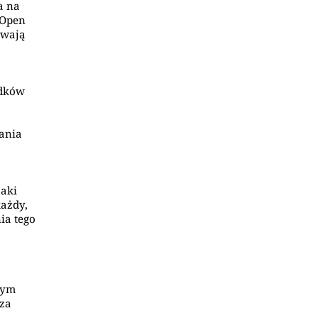
a na
 Open
ywają
odków
zania
jaki
każdy,
ia tego
utym
 za