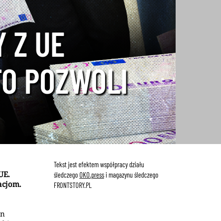
 Z UE
TO POZWOLI
Tekst jest efektem współpracy działu
UE.
śledczego
OKO.press
i magazynu śledczego
acjom.
FRONTSTORY.PL
an