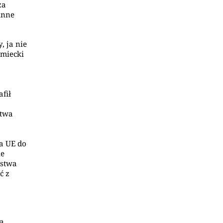
za
 inne
, ja nie
emiecki
fił
ą
stwa
a UE do
ie
ństwa
ć z
ia