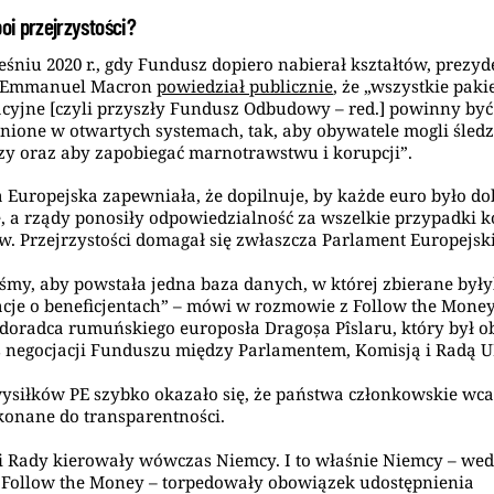
boi przejrzystości?
śniu 2020 r., gdy Fundusz dopiero nabierał kształtów, prezyd
i Emmanuel Macron
powiedział publicznie
, że „wszystkie paki
cyjne [czyli przyszły Fundusz Odbudowy – red.] powinny być
nione w otwartych systemach, tak, aby obywatele mogli śledz
zy oraz aby zapobiegać marnotrawstwu i korupcji”.
 Europejska zapewniała, że dopilnuje, by każde euro było do
 a rządy ponosiły odpowiedzialność za wszelkie przypadki k
tw. Przejrzystości domagał się zwłaszcza Parlament Europejski
iśmy, aby powstała jedna baza danych, w której zbierane był
cje o beneficjentach” – mówi w rozmowie z Follow the Mone
 doradca rumuńskiego europosła Dragoșa Pîslaru, który był 
 negocjacji Funduszu między Parlamentem, Komisją i Radą U
siłków PE szybko okazało się, że państwa członkowskie wca
konane do transparentności.
 Rady kierowały wówczas Niemcy. I to właśnie Niemcy – wed
 Follow the Money – torpedowały obowiązek udostępnienia