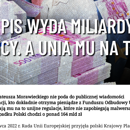
PIS WYDA MILIARDY
CY. A UNIA MU NA 
teusza Morawieckiego nie poda do publicznej wiadomości
cji, kto dokładnie otrzyma pieniądze z Funduszu Odbudowy 
ją mu na to unijne regulacje, które nie zapobiegają malwers
adku Polski chodzi o ponad 164 mld zł
wca 2022 r. Rada Unii Europejskiej przyjęła polski Krajowy Pl