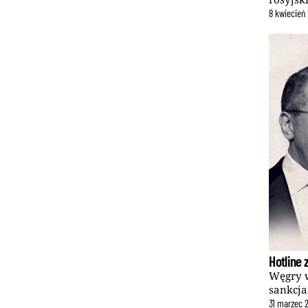
8
kwiecień
Hotline
Węgry w
sankcja
31
marzec