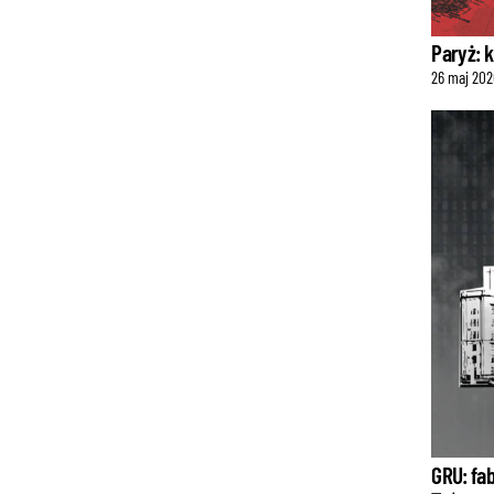
Paryż: 
26
maj
202
GRU: fa