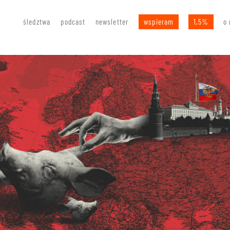
śledztwa
podcast
newsletter
wspieram
1,5%
o 