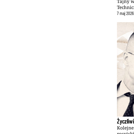
Tajny 
Technic
7
maj
2026
Życzliwi
Kolejne
rosyjsk