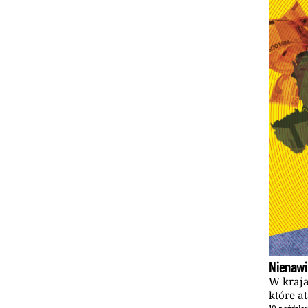
Nienawi
W kraja
które a