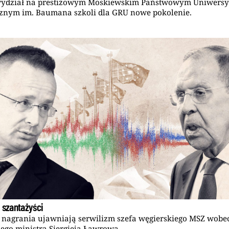
wydział na prestiżowym Moskiewskim Państwowym Uniwersy
znym im. Baumana szkoli dla GRU nowe pokolenie.
 szantażyści
 nagrania ujawniają serwilizm szefa węgierskiego MSZ wobe
iego ministra Siergieja Ławrowa