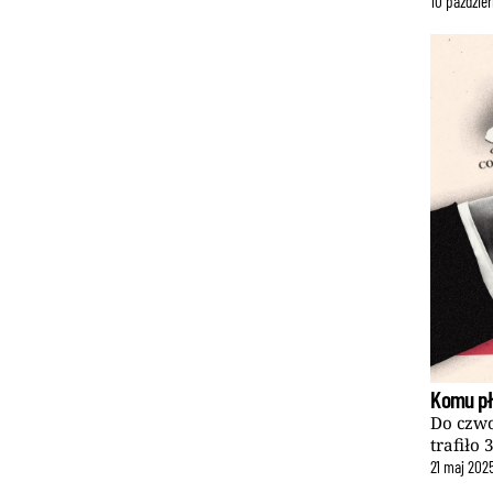
10
paździer
Komu pł
Do czwo
trafiło 
21
maj
202