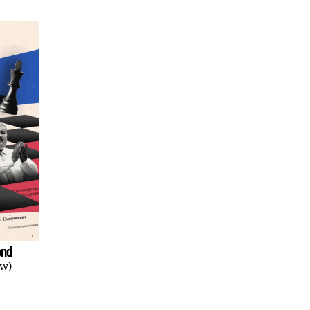
ond
ów)