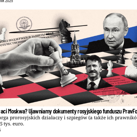
nik
2025
aci Moskwa? Ujawniamy dokumenty rosyjskiego funduszu PravF
rga prorosyjskich działaczy i szpiegów (a także ich prawnik
35 tys. euro.
5