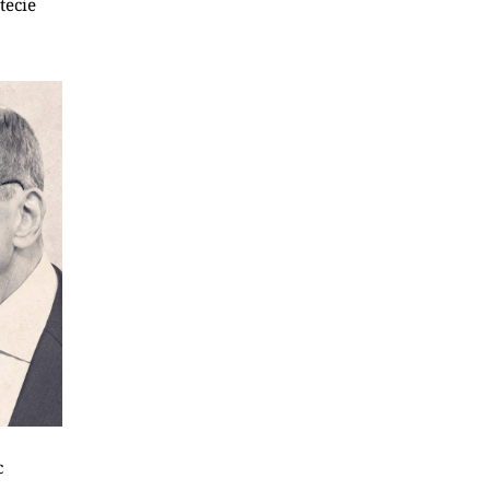
tecie
c