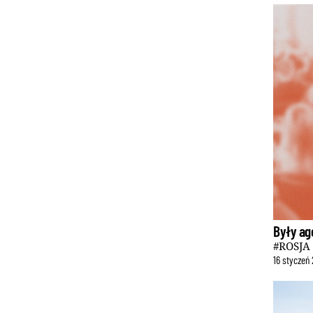
Były age
#ROSJA
16
styczeń