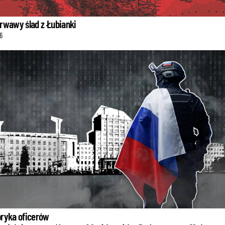
krwawy ślad z Łubianki
6
bryka oficerów