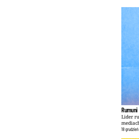
Rumuni 
Lider r
mediach
18
grudzień