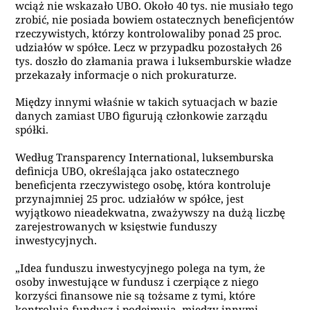
wciąż nie wskazało UBO. Około 40 tys. nie musiało tego
zrobić, nie posiada bowiem ostatecznych beneficjentów
rzeczywistych, którzy kontrolowaliby ponad 25 proc.
udziałów w spółce. Lecz w przypadku pozostałych 26
tys. doszło do złamania prawa i luksemburskie władze
przekazały informacje o nich prokuraturze.
Między innymi właśnie w takich sytuacjach w bazie
danych zamiast UBO figurują członkowie zarządu
spółki.
Według Transparency International, luksemburska
definicja UBO, określająca jako ostatecznego
beneficjenta rzeczywistego osobę, która kontroluje
przynajmniej 25 proc. udziałów w spółce, jest
wyjątkowo nieadekwatna, zważywszy na dużą liczbę
zarejestrowanych w księstwie funduszy
inwestycyjnych.
„Idea funduszu inwestycyjnego polega na tym, że
osoby inwestujące w fundusz i czerpiące z niego
korzyści finansowe nie są tożsame z tymi, które
kontrolują fundusz i podejmują, między innymi,