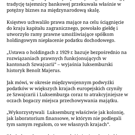
tradycję tajemnicy bankowej przekuwała właśnie w
potężny biznes na międzynarodową skalę.
Księstwo uchwaliło prawa mające na celu ściągnięcie
do kraju kapitału zagranicznego, powołało giełdę i
utworzyło ramy prawne umożliwiające spółkom
holdingowym niepłacenie podatku dochodowego.
„Ustawa o holdingach z 1929 r. bazuje bezpośrednio na
rozwiązaniach prawnych funkcjonujących w
kantonach Szwajcarii” – wyjaśnia luksemburski
historyk Benoît Majerus.
Jak mówi, w okresie międzywojennym podwyżki
podatków w większych krajach europejskich czyniły
ze Szwajcarii i Luksemburga coraz to atrakcyjniejsze w
oczach bogaczy miejsca przechowywania majątku.
„Wykorzystywali Luksemburg właściwie jak kolonię,
jak laboratorium finansowe, w którym nie podlegali
tym samym regułom, co we własnych krajach”.