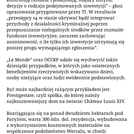
decyzje o rodzaju podejmowanych inwestycji” – głosi
opracowanie przygotowane przez TI. W rezultacie
„przestępcy są w stanie ukrywać bądź integrować
przychody z działalności kryminalnej poprzez
przepuszczanie nielegalnych środków przez rozmaite
fundusze inwestycyjne, zarazem zachowując
anonimowość, o ile tylko ich inwestycje utrzymują się
poniżej progu wymagającego zgłoszenia”.
„Le Monde” oraz OCCRP udało się wychwycić także
dziesiątki przypadków, w których jako ostatecznych
beneficjentów rzeczywistych wskazywano dzieci,
osoby nieżyjące oraz ludzi ewidentnie podstawionych.
Być może najbardziej rażącym przykładem jest
Prestigestate, czyli spółka, do której należy
najkosztowniejszy dom na świecie: Château Louis XIV.
Rozciągająca się na ponad dwudziestu hektarach pod
Paryżem, warta 300 mln. dol. rezydencja, wybudowana
z wykorzystaniem kosztownych materiałów na
współczesne podobieństwo Wersalu, w chwili