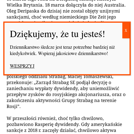
Wielka Brytania. 18 marca dołączyła do niej Australia.
Oleg Deripaska do dzisiaj nie został objęty unijnymi
sankcjami, choć według niemieckiego Die Zeit jego
nazwisko pojawiło się w projekcie jednej z list
sankcyjnych.
– Pozostaje dla nas tajemnicą, w jaki sposób udało mu
się ostatecznie zostać skreślonym z listy – mówił
Dziennikarstwo śledcze jest teraz potrzebne bardziej niż
niemieckim dziennikarzom wysokiej rangi europejski
kiedykolwiek. Wspieraj jakościowe dziennikarstwo!
dyplomata.
WESPRZYJ
W odpowiedzi na pytania Fronstory.pl rzecznik
polskiego oddziału Strabag, Maciej Tomaszewski,
przekonuje: „Zarząd Strabag SE podjął decyzję o
zaniechaniu wypłaty dywidendy, aby uniemożliwić
przepływ zysków do rosyjskiego akcjonariusza, oraz o
zakończeniu aktywności Grupy Strabag na terenie
Rosji”.
W przeszłości również, choć tylko chwilowo,
pozbawiono Rasperię dywidendy. Gdy amerykańskie
sankcje z 2018 r. zaczęły działać, chwilowo aktywa