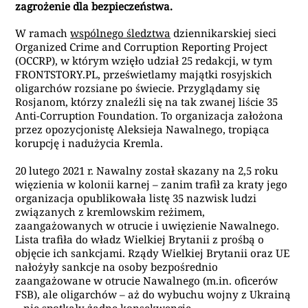
zagrożenie dla bezpieczeństwa.
W ramach
wspólnego śledztwa
dziennikarskiej sieci
Organized Crime and Corruption Reporting Project
(OCCRP), w którym wzięło udział 25 redakcji, w tym
FRONTSTORY.PL, prześwietlamy majątki rosyjskich
oligarchów rozsiane po świecie. Przyglądamy się
Rosjanom, którzy znaleźli się na tak zwanej liście 35
Anti-Corruption Foundation. To organizacja założona
przez opozycjonistę Aleksieja Nawalnego, tropiąca
korupcję i nadużycia Kremla.
20 lutego 2021 r. Nawalny został skazany na 2,5 roku
więzienia w kolonii karnej – zanim trafił za kraty jego
organizacja opublikowała listę 35 nazwisk ludzi
związanych z kremlowskim reżimem,
zaangażowanych w otrucie i uwięzienie Nawalnego.
Lista trafiła do władz Wielkiej Brytanii z prośbą o
objęcie ich sankcjami. Rządy Wielkiej Brytanii oraz UE
nałożyły sankcje na osoby bezpośrednio
zaangażowane w otrucie Nawalnego (m.in. oficerów
FSB), ale oligarchów – aż do wybuchu wojny z Ukrainą