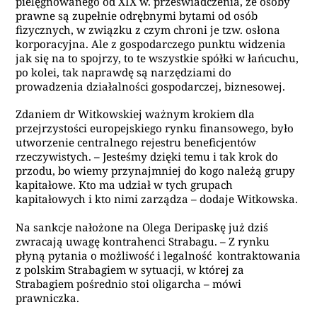
pielęgnowanego od XIX w. przeświadczenia, że osoby
prawne są zupełnie odrębnymi bytami od osób
fizycznych, w związku z czym chroni je tzw. osłona
korporacyjna. Ale z gospodarczego punktu widzenia
jak się na to spojrzy, to te wszystkie spółki w łańcuchu,
po kolei, tak naprawdę są narzędziami do
prowadzenia działalności gospodarczej, biznesowej.
Zdaniem dr Witkowskiej ważnym krokiem dla
przejrzystości europejskiego rynku finansowego, było
utworzenie centralnego rejestru beneficjentów
rzeczywistych. – Jesteśmy dzięki temu i tak krok do
przodu, bo wiemy przynajmniej do kogo należą grupy
kapitałowe. Kto ma udział w tych grupach
kapitałowych i kto nimi zarządza – dodaje Witkowska.
Na sankcje nałożone na Olega Deripaskę już dziś
zwracają uwagę kontrahenci Strabagu. – Z rynku
płyną pytania o możliwość i legalność kontraktowania
z polskim Strabagiem w sytuacji, w której za
Strabagiem pośrednio stoi oligarcha – mówi
prawniczka.