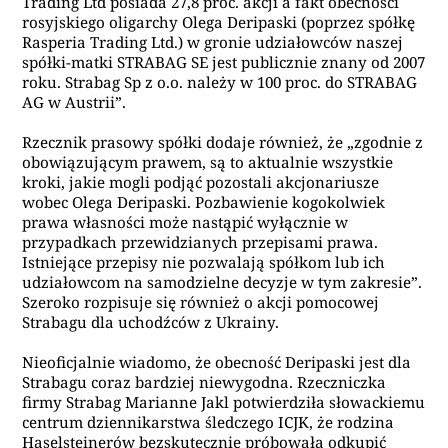
Trading Ltd posiada 27,8 proc. akcji a fakt obecności
rosyjskiego oligarchy Olega Deripaski (poprzez spółkę
Rasperia Trading Ltd.) w gronie udziałowców naszej
spółki-matki STRABAG SE jest publicznie znany od 2007
roku. Strabag Sp z o.o. należy w 100 proc. do STRABAG
AG w Austrii”.
Rzecznik prasowy spółki dodaje również, że „zgodnie z
obowiązującym prawem, są to aktualnie wszystkie
kroki, jakie mogli podjąć pozostali akcjonariusze
wobec Olega Deripaski. Pozbawienie kogokolwiek
prawa własności może nastąpić wyłącznie w
przypadkach przewidzianych przepisami prawa.
Istniejące przepisy nie pozwalają spółkom lub ich
udziałowcom na samodzielne decyzje w tym zakresie”.
Szeroko rozpisuje się również o akcji pomocowej
Strabagu dla uchodźców z Ukrainy.
Nieoficjalnie wiadomo, że obecność Deripaski jest dla
Strabagu coraz bardziej niewygodna. Rzeczniczka
firmy Strabag Marianne Jakl potwierdziła słowackiemu
centrum dziennikarstwa śledczego ICJK, że rodzina
Haselsteinerów bezskutecznie próbowała odkupić