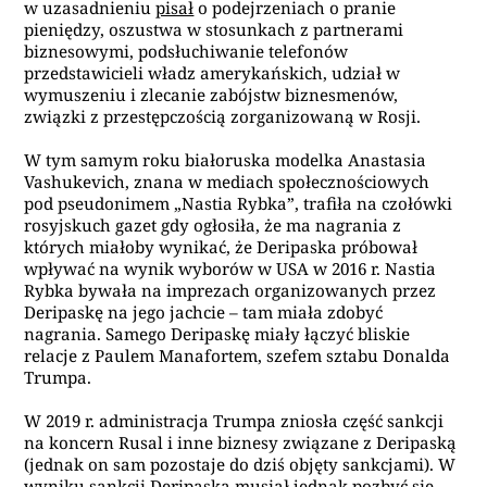
w uzasadnieniu
pisał
o podejrzeniach o pranie
pieniędzy, oszustwa w stosunkach z partnerami
biznesowymi, podsłuchiwanie telefonów
przedstawicieli władz amerykańskich, udział w
wymuszeniu i zlecanie zabójstw biznesmenów,
związki z przestępczością zorganizowaną w Rosji.
W tym samym roku białoruska modelka Anastasia
Vashukevich, znana w mediach społecznościowych
pod pseudonimem „Nastia Rybka”, trafiła na czołówki
rosyjskuch gazet gdy ogłosiła, że ma nagrania z
których miałoby wynikać, że Deripaska próbował
wpływać na wynik wyborów w USA w 2016 r. Nastia
Rybka bywała na imprezach organizowanych przez
Deripaskę na jego jachcie – tam miała zdobyć
nagrania. Samego Deripaskę miały łączyć bliskie
relacje z Paulem Manafortem, szefem sztabu Donalda
Trumpa.
W 2019 r. administracja Trumpa zniosła część sankcji
na koncern Rusal i inne biznesy związane z Deripaską
(jednak on sam pozostaje do dziś objęty sankcjami). W
wyniku sankcji Deripaska musiał jednak pozbyć się