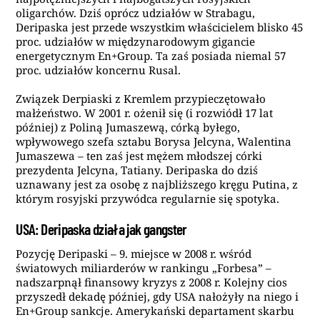
oligarchów. Dziś oprócz udziałów w Strabagu,
Deripaska jest przede wszystkim właścicielem blisko 45
proc. udziałów w międzynarodowym gigancie
energetycznym En+Group. Ta zaś posiada niemal 57
proc. udziałów koncernu Rusal.
Związek Derpiaski z Kremlem przypieczętowało
małżeństwo. W 2001 r. ożenił się (i rozwiódł 17 lat
później) z Poliną Jumaszewą, córką byłego,
wpływowego szefa sztabu Borysa Jelcyna, Walentina
Jumaszewa – ten zaś jest mężem młodszej córki
prezydenta Jelcyna, Tatiany. Deripaska do dziś
uznawany jest za osobę z najbliższego kręgu Putina, z
którym rosyjski przywódca regularnie się spotyka.
USA: Deripaska działa jak gangster
Pozycję Deripaski – 9. miejsce w 2008 r. wśród
światowych miliarderów w rankingu „Forbesa” –
nadszarpnął finansowy kryzys z 2008 r. Kolejny cios
przyszedł dekadę później, gdy USA nałożyły na niego i
En+Group sankcje. Amerykański departament skarbu