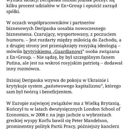
kilku procent udziałów w En+Group i opuścić zarząd
spółki.
W oczach współpracowników i partnerów
biznesowych Deripaska uosabia nowoczesnego
biznesmena. Czarujący, wysportowany, z poczuciem
humoru. – Jest rozdarty między miłością do Zachodu, a
z drugiej strony jest przesiąknięty rosyjską ideologią –
mówiła
brytyjskiemu „Guardianowi
”
osoba związana
z En+Group. – Nie sądzę, by był szczególnym fanem
Putina, ale jest na wskroś rosyjskim patriotą – dodawał
inny rozmówca.
Dzisiaj Deripaska wzywa do pokoju w Ukrainie i
krytykuje system „państwowego kapitalizmu”, którego
sam był twórcą i beneficjentem.
W Europie najwięcej związków ma z Wielką Brytanią.
Kończył tu w latach dwutysięcznych London School of
Economics, w 2008 r. na jego jachcie u wybrzeżach
greckiej wyspy Korfu bawił się Peter Mandelson,
prominentny polityk Partii Pracy, późniejszy kanclerz