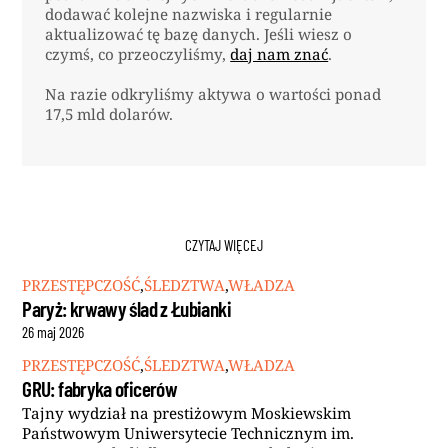
dodawać kolejne nazwiska i regularnie
aktualizować tę bazę danych. Jeśli wiesz o
czymś, co przeoczyliśmy,
daj nam znać
.
Na razie odkryliśmy aktywa o wartości ponad
17,5 mld dolarów.
CZYTAJ WIĘCEJ
PRZESTĘPCZOŚĆ
,
ŚLEDZTWA
,
WŁADZA
Paryż: krwawy ślad z Łubianki
26
maj
2026
PRZESTĘPCZOŚĆ
,
ŚLEDZTWA
,
WŁADZA
GRU: fabryka oficerów
Tajny wydział na prestiżowym Moskiewskim
Państwowym Uniwersytecie Technicznym im.