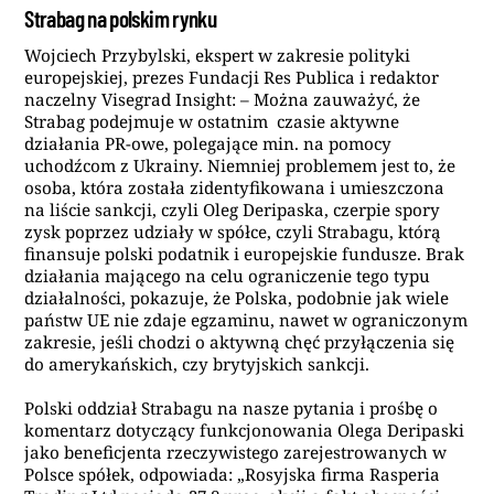
Strabag na polskim rynku
Wojciech Przybylski, ekspert w zakresie polityki
europejskiej, prezes Fundacji Res Publica i redaktor
naczelny Visegrad Insight: – Można zauważyć, że
Strabag podejmuje w ostatnim czasie aktywne
działania PR-owe, polegające min. na pomocy
uchodźcom z Ukrainy. Niemniej problemem jest to, że
osoba, która została zidentyfikowana i umieszczona
na liście sankcji, czyli Oleg Deripaska, czerpie spory
zysk poprzez udziały w spółce, czyli Strabagu, którą
finansuje polski podatnik i europejskie fundusze. Brak
działania mającego na celu ograniczenie tego typu
działalności, pokazuje, że
Polska, podobnie jak wiele
państw UE nie zdaje egzaminu, nawet w ograniczonym
zakresie, jeśli chodzi o aktywną chęć przyłączenia się
do amerykańskich, czy brytyjskich sankcji
.
Polski oddział Strabagu na nasze pytania i prośbę o
komentarz dotyczący funkcjonowania Olega Deripaski
jako beneficjenta rzeczywistego zarejestrowanych w
Polsce spółek, odpowiada: „Rosyjska firma Rasperia