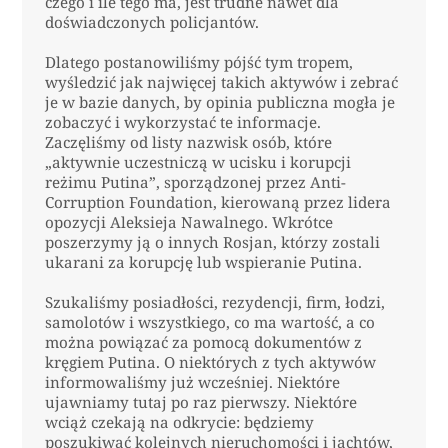
czego i ile tego ma, jest trudne nawet dla
doświadczonych policjantów.
Dlatego postanowiliśmy pójść tym tropem,
wyśledzić jak najwięcej takich aktywów i zebrać
je w bazie danych, by opinia publiczna mogła je
zobaczyć i wykorzystać te informacje.
Zaczęliśmy od listy nazwisk osób, które
„aktywnie uczestniczą w ucisku i korupcji
reżimu Putina”, sporządzonej przez Anti-
Corruption Foundation, kierowaną przez lidera
opozycji Aleksieja Nawalnego. Wkrótce
poszerzymy ją o innych Rosjan, którzy zostali
ukarani za korupcję lub wspieranie Putina.
Szukaliśmy posiadłości, rezydencji, firm, łodzi,
samolotów i wszystkiego, co ma wartość, a co
można powiązać za pomocą dokumentów z
kręgiem Putina. O niektórych z tych aktywów
informowaliśmy już wcześniej. Niektóre
ujawniamy tutaj po raz pierwszy. Niektóre
wciąż czekają na odkrycie: będziemy
poszukiwać kolejnych nieruchomości i jachtów,