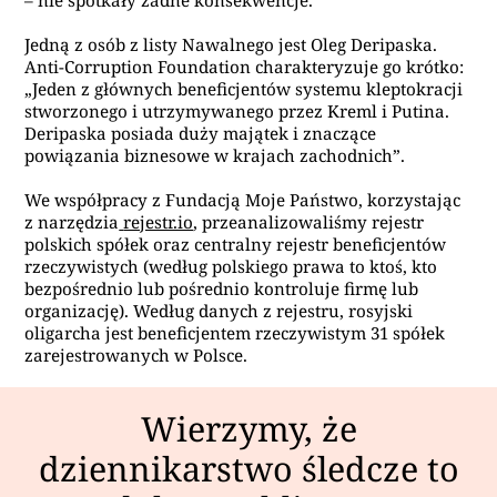
– nie spotkały żadne konsekwencje.
Jedną z osób z listy Nawalnego jest Oleg Deripaska.
Anti-Corruption Foundation charakteryzuje go krótko:
„Jeden z głównych beneficjentów systemu kleptokracji
stworzonego i utrzymywanego przez Kreml i Putina.
Deripaska posiada duży majątek i znaczące
powiązania biznesowe w krajach zachodnich”.
We współpracy z Fundacją Moje Państwo, korzystając
z narzędzia
rejestr.io
, przeanalizowaliśmy rejestr
polskich spółek oraz centralny rejestr beneficjentów
rzeczywistych (
według polskiego prawa to ktoś, kto
bezpośrednio lub pośrednio kontroluje firmę lub
organizację)
. Według danych z rejestru, rosyjski
oligarcha jest beneficjentem rzeczywistym 31 spółek
zarejestrowanych w Polsce.
Wierzymy, że
dziennikarstwo śledcze to