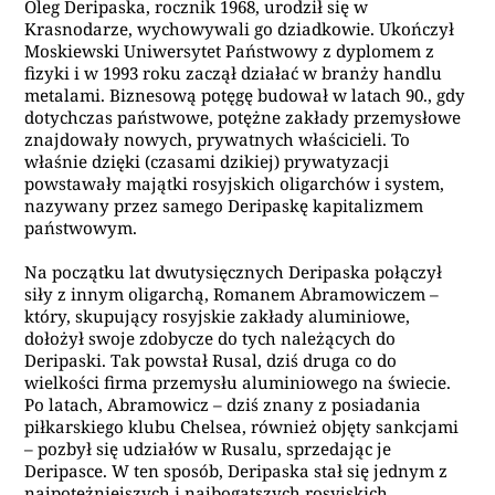
Oleg Deripaska, rocznik 1968, urodził się w
Krasnodarze, wychowywali go dziadkowie. Ukończył
Moskiewski Uniwersytet Państwowy z dyplomem z
fizyki i w 1993 roku zaczął działać w branży handlu
metalami. Biznesową potęgę budował w latach 90., gdy
dotychczas państwowe, potężne zakłady przemysłowe
znajdowały nowych, prywatnych właścicieli. To
właśnie dzięki (czasami dzikiej) prywatyzacji
powstawały majątki rosyjskich oligarchów i system,
nazywany przez samego Deripaskę kapitalizmem
państwowym.
Na początku lat dwutysięcznych Deripaska połączył
siły z innym oligarchą, Romanem Abramowiczem –
który, skupujący rosyjskie zakłady aluminiowe,
dołożył swoje zdobycze do tych należących do
Deripaski. Tak powstał Rusal, dziś druga co do
wielkości firma przemysłu aluminiowego na świecie.
Po latach, Abramowicz – dziś znany z posiadania
piłkarskiego klubu Chelsea, również objęty sankcjami
– pozbył się udziałów w Rusalu, sprzedając je
Deripasce. W ten sposób, Deripaska stał się jednym z
najpotężniejszych i najbogatszych rosyjskich