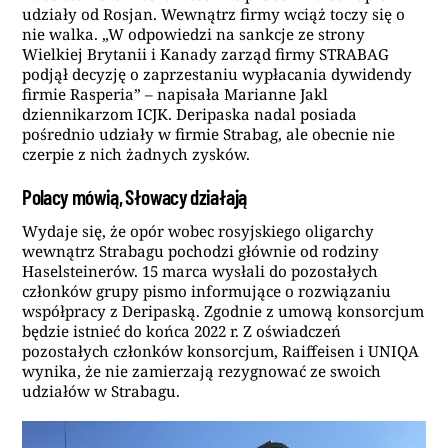
udziały od Rosjan. Wewnątrz firmy wciąż toczy się o
nie walka. „W odpowiedzi na sankcje ze strony
Wielkiej Brytanii i Kanady zarząd firmy STRABAG
podjął decyzję o zaprzestaniu wypłacania dywidendy
firmie Rasperia” – napisała Marianne Jakl
dziennikarzom ICJK. Deripaska nadal posiada
pośrednio udziały w firmie Strabag, ale obecnie nie
czerpie z nich żadnych zysków.
Polacy mówią, Słowacy działają
Wydaje się, że opór wobec rosyjskiego oligarchy
wewnątrz Strabagu pochodzi głównie od rodziny
Haselsteinerów. 15 marca wysłali do pozostałych
członków grupy pismo informujące o rozwiązaniu
współpracy z Deripaską. Zgodnie z umową konsorcjum
będzie istnieć do końca 2022 r. Z oświadczeń
pozostałych członków konsorcjum, Raiffeisen i UNIQA
wynika, że nie zamierzają rezygnować ze swoich
udziałów w Strabagu.