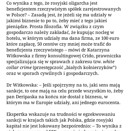
Co wynika z tego, że rosyjski oligarcha jest
beneficjentem rzeczywistym spółek zarejestrowanych
w Polsce? – Zasadą jest, że jeżeli się ma udziały w
jakimś biznesie to po to, żeby mieć z tego jakieś
pieniądze. Prosta filozofia. W związku z czym
gospodarczo należy zakładać, że kupując nocleg w
hotelu, w którym udziały ma dana firma, ze 100 euro
które zapłacę, 50 centów czy mniej może trafić do
beneficjenta rzeczywistego – mówi dr Katarzyna
Witkowska z firmy konsultingowej Crido, prawniczka
specjalizująca się w sprawach z zakresu tzw.
white
collar crime
(przestępczość „białych kołnierzyków”)
oraz w sporach cywilnych i gospodarczych.
Dr Witkowska: – Jeśli spojrzymy na to, jaki sens mają
sankcje, to one mają na celu przede wszystkim to, żeby
pan Deripaska na końcu nie dostał z biznesu, w
którym ma w Europie udziały, ani jednego eurocenta.
Ekspertka wskazuje na trudności w egzekwowaniu
sankcji w krajach takich jak Polska, gdzie rosyjski
kapitał nie jest lokowany bezpośrednio: – To wynika z