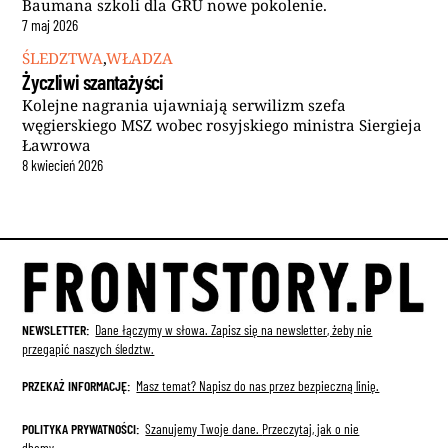
Baumana szkoli dla GRU nowe pokolenie.
7
maj
2026
ŚLEDZTWA
,
WŁADZA
Życzliwi szantażyści
Kolejne nagrania ujawniają serwilizm szefa
węgierskiego MSZ wobec rosyjskiego ministra Siergieja
Ławrowa
8
kwiecień
2026
NEWSLETTER:
Dane łączymy w słowa. Zapisz się na newsletter, żeby nie
przegapić naszych śledztw.
PRZEKAŻ INFORMACJĘ:
Masz temat? Napisz do nas przez bezpieczną linię.
POLITYKA PRYWATNOŚCI:
Szanujemy Twoje dane.
Przeczytaj, jak o nie
dbamy
.