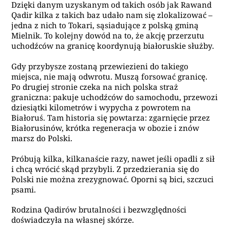
Dzięki danym uzyskanym od takich osób jak Rawand
Qadir kilka z takich baz udało nam się zlokalizować –
jedna z nich to Tokari, sąsiadujące z polską gminą
Mielnik. To kolejny dowód na to, że akcję przerzutu
uchodźców na granicę koordynują białoruskie służby.
Gdy przybysze zostaną przewiezieni do takiego
miejsca, nie mają odwrotu. Muszą forsować granicę.
Po drugiej stronie czeka na nich polska straż
graniczna: pakuje uchodźców do samochodu, przewozi
dziesiątki kilometrów i wypycha z powrotem na
Białoruś. Tam historia się powtarza: zgarnięcie przez
Białorusinów, krótka regeneracja w obozie i znów
marsz do Polski.
Próbują kilka, kilkanaście razy, nawet jeśli opadli z sił
i chcą wrócić skąd przybyli. Z przedzierania się do
Polski nie można zrezygnować. Oporni są bici, szczuci
psami.
Rodzina Qadirów brutalności i bezwzględności
doświadczyła na własnej skórze.