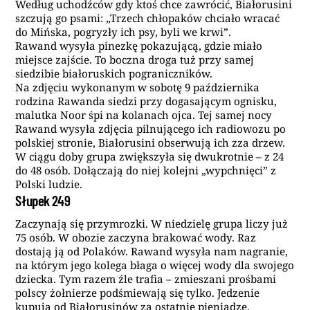
Według uchodźców gdy ktoś chce zawrócić, Białorusini
szczują go psami: „Trzech chłopaków chciało wracać
do Mińska, pogryzły ich psy, byli we krwi”.
Rawand wysyła pinezkę pokazującą, gdzie miało
miejsce zajście. To boczna droga tuż przy samej
siedzibie białoruskich pograniczników.
Na zdjęciu wykonanym w sobotę 9 października
rodzina Rawanda siedzi przy dogasającym ognisku,
malutka Noor śpi na kolanach ojca. Tej samej nocy
Rawand wysyła zdjęcia pilnującego ich radiowozu po
polskiej stronie, Białorusini obserwują ich zza drzew.
W ciągu doby grupa zwiększyła się dwukrotnie – z 24
do 48 osób. Dołączają do niej kolejni „wypchnięci” z
Polski ludzie.
Słupek 249
Zaczynają się przymrozki. W niedzielę grupa liczy już
75 osób. W obozie zaczyna brakować wody. Raz
dostają ją od Polaków. Rawand wysyła nam nagranie,
na którym jego kolega błaga o więcej wody dla swojego
dziecka. Tym razem źle trafia – zmieszani prośbami
polscy żołnierze podśmiewają się tylko. Jedzenie
kupują od Białorusinów za ostatnie pieniądze.