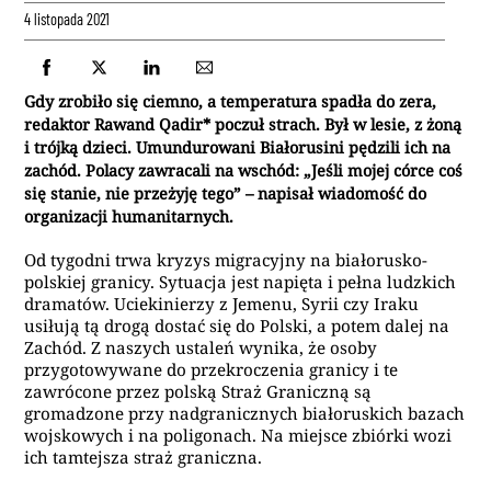
4 listopada 2021
Gdy zrobiło się ciemno, a temperatura spadła do zera,
redaktor Rawand Qadir* poczuł strach. Był w lesie, z żoną
i trójką dzieci. Umundurowani Białorusini pędzili ich na
zachód. Polacy zawracali na wschód: „Jeśli mojej córce coś
się stanie, nie przeżyję tego” – napisał wiadomość do
organizacji humanitarnych.
Od tygodni trwa kryzys migracyjny na białorusko-
polskiej granicy. Sytuacja jest napięta i pełna ludzkich
dramatów. Uciekinierzy z Jemenu, Syrii czy Iraku
usiłują tą drogą dostać się do Polski, a potem dalej na
Zachód. Z naszych ustaleń wynika, że osoby
przygotowywane do przekroczenia granicy i te
zawrócone przez polską Straż Graniczną są
gromadzone przy nadgranicznych białoruskich bazach
wojskowych i na poligonach. Na miejsce zbiórki wozi
ich tamtejsza straż graniczna.