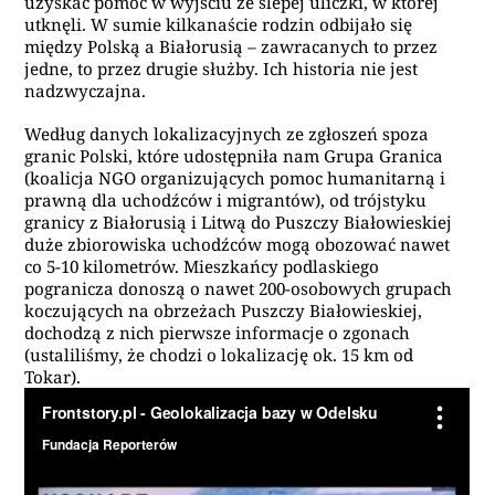
uzyskać pomoc w wyjściu ze ślepej uliczki, w której
utknęli. W sumie kilkanaście rodzin odbijało się
między Polską a Białorusią – zawracanych to przez
jedne, to przez drugie służby. Ich historia nie jest
nadzwyczajna.
Według danych lokalizacyjnych ze zgłoszeń spoza
granic Polski, które udostępniła nam Grupa Granica
(koalicja NGO organizujących pomoc humanitarną i
prawną dla uchodźców i migrantów), od trójstyku
granicy z Białorusią i Litwą do Puszczy Białowieskiej
duże zbiorowiska uchodźców mogą obozować nawet
co 5-10 kilometrów. Mieszkańcy podlaskiego
pogranicza donoszą o nawet 200-osobowych grupach
koczujących na obrzeżach Puszczy Białowieskiej,
dochodzą z nich pierwsze informacje o zgonach
(ustaliliśmy, że chodzi o lokalizację ok. 15 km od
Tokar).