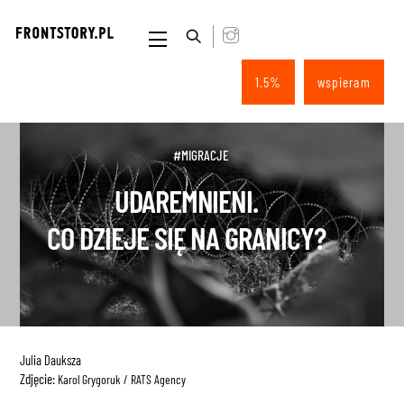
Skip
to
Menu
content
1.5%
wspieram
#MIGRACJE
UDAREMNIENI.
CO DZIEJE SIĘ NA GRANICY?
Julia Dauksza
Zdjęcie:
Karol Grygoruk / RATS Agency