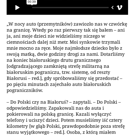
„W nocy auto (przemytników) zawiozło nas w czwórkę
na granicę. Wtedy po raz pierwszy tak się bałem – ani
ja, ani moje dzieci nie widzieliśmy niczego w
ciemnościach dalej niż metr. Moi synkowie trzymali
mnie mocno za ręce. Moje najmłodsze dziecko było z
swoją matką, dwie godziny drogi za nami. Dotarliśmy
na koniec białoruskiego drutu granicznego
[odgradzającego zamkniętą strefę militarną na
białoruskim pograniczu, tzw. sistemę, od reszty
Białorusi – red.], gdy spróbowaliśmy się przedostać –
po pięciu minutach zajechało auto białoruskich
pograniczników.
– Do Polski czy na Białoruś? – zapytali. – Do Polski –
odpowiedzieliśmy. Zapakowali nas do auta i
pokierowali na polską granicę. Kazali wyłączyć
telefony i uciszyć dzieci. Potem musieliśmy iść cztery
kilometry [w głąb Polski, prawdopodobnie poza strefę
stanu wyjątkowego – red.]. Osoba, z którą miałem