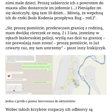
nimi małe dzieci. Proszę zabierzcie ich z powrotem do
miasta albo dostarczcie im jedzenie (…) Pieniądze im
się skończyły, śpią tam 10 dzień… Mówią, że wepchną
ich do rzeki [koło Kodenia przepływa Bug – red.]”.
„Sir, proszę pomóżcie, przekraczam granicę z rodziną,
mam dwójkę córeczek ze mną, 2 i 3 lata, jesteśmy w
rękach białoruskiej policji, wyślą nas dziś na granicę –
nie pozwalają nam zostać – proszę pomóżcie, to już
czwarty raz, my tam umrzemy” – pisze inny Irakijczyk.
Jedna z próśb o pomoc kierowana do aktywistów
Wobec takich krzyków rozpaczy ich odbiorcy są