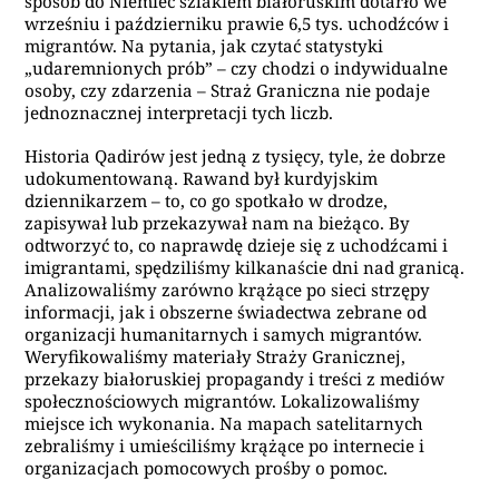
sposób do Niemiec szlakiem białoruskim dotarło we
wrześniu i październiku prawie 6,5 tys. uchodźców i
migrantów. Na pytania, jak czytać statystyki
„udaremnionych prób” – czy chodzi o indywidualne
osoby, czy zdarzenia – Straż Graniczna nie podaje
jednoznacznej interpretacji tych liczb.
Historia Qadirów jest jedną z tysięcy, tyle, że dobrze
udokumentowaną. Rawand był kurdyjskim
dziennikarzem – to, co go spotkało w drodze,
zapisywał lub przekazywał nam na bieżąco. By
odtworzyć to, co naprawdę dzieje się z uchodźcami i
imigrantami, spędziliśmy kilkanaście dni nad granicą.
Analizowaliśmy zarówno krążące po sieci strzępy
informacji, jak i obszerne świadectwa zebrane od
organizacji humanitarnych i samych migrantów.
Weryfikowaliśmy materiały Straży Granicznej,
przekazy białoruskiej propagandy i treści z mediów
społecznościowych migrantów. Lokalizowaliśmy
miejsce ich wykonania. Na mapach satelitarnych
zebraliśmy i umieściliśmy krążące po internecie i
organizacjach pomocowych prośby o pomoc.