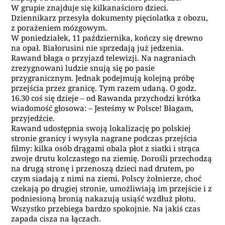
W grupie znajduje się kilkanaścioro dzieci.
Dziennikarz przesyła dokumenty pięciolatka z obozu,
z porażeniem mózgowym.
W poniedziałek, 11 października, kończy się drewno
na opał. Białorusini nie sprzedają już jedzenia.
Rawand błaga o przyjazd telewizji. Na nagraniach
zrezygnowani ludzie snują się po pasie
przygranicznym. Jednak podejmują kolejną próbę
przejścia przez granicę. Tym razem udaną. O godz.
16.30 coś się dzieje – od Rawanda przychodzi krótka
wiadomość głosowa: – Jesteśmy w Polsce! Błagam,
przyjedźcie.
Rawand udostępnia swoją lokalizację po polskiej
stronie granicy i wysyła nagrane podczas przejścia
filmy: kilka osób drągami obala płot z siatki i strąca
zwoje drutu kolczastego na ziemię. Dorośli przechodzą
na drugą stronę i przenoszą dzieci nad drutem, po
czym siadają z nimi na ziemi. Polscy żołnierze, choć
czekają po drugiej stronie, umożliwiają im przejście i z
podniesioną bronią nakazują usiąść wzdłuż płotu.
Wszystko przebiega bardzo spokojnie. Na jakiś czas
zapada cisza na łączach.