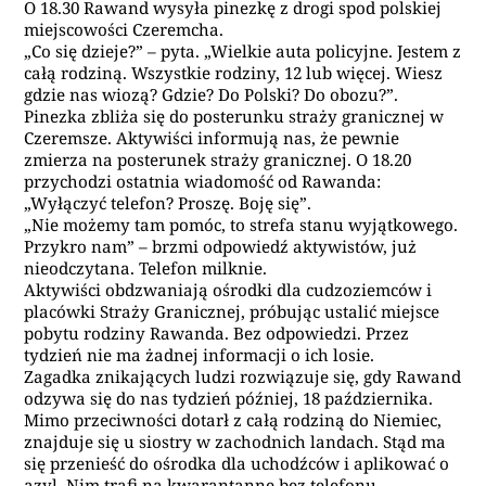
O 18.30 Rawand wysyła pinezkę z drogi spod polskiej
miejscowości Czeremcha.
„Co się dzieje?” – pyta. „Wielkie auta policyjne. Jestem z
całą rodziną. Wszystkie rodziny, 12 lub więcej. Wiesz
gdzie nas wiozą? Gdzie? Do Polski? Do obozu?”.
Pinezka zbliża się do posterunku straży granicznej w
Czeremsze. Aktywiści informują nas, że pewnie
zmierza na posterunek straży granicznej. O 18.20
przychodzi ostatnia wiadomość od Rawanda:
„Wyłączyć telefon? Proszę. Boję się”.
„Nie możemy tam pomóc, to strefa stanu wyjątkowego.
Przykro nam” – brzmi odpowiedź aktywistów, już
nieodczytana. Telefon milknie.
Aktywiści obdzwaniają ośrodki dla cudzoziemców i
placówki Straży Granicznej, próbując ustalić miejsce
pobytu rodziny Rawanda. Bez odpowiedzi. Przez
tydzień nie ma żadnej informacji o ich losie.
Zagadka znikających ludzi rozwiązuje się, gdy Rawand
odzywa się do nas tydzień później, 18 października.
Mimo przeciwności dotarł z całą rodziną do Niemiec,
znajduje się u siostry w zachodnich landach. Stąd ma
się przenieść do ośrodka dla uchodźców i aplikować o
azyl. Nim trafi na kwarantannę bez telefonu,