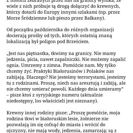
wiele z nich próbuje tą drogą dołączyć do krewnych,
którzy dotarli do Europy innymi szlakami (np. przez
Morze Śródziemne lub pieszo przez Bałkany).
Od początku października do różnych organizacji
docierają prośby od tych, których ostatnią znaną
lokalizacją był poligon pod Brześciem.
„Jest nas piętnastka, tkwimy na granicy. Nie mamy
jedzenia, picia, nawet zapalniczki. Nie możemy zapalić
ognia. Umrzemy z zimna. Pomóżcie nam. My tylko
chcemy żyć. Praktyki Białorusinów i Polaków nas
zabijają. Dlaczego? Nie jesteśmy terrorystami, jesteśmy
tu z rodzinami. Proszę, niech nas aresztują i zabiją, ale
nie chcemy umierać powoli. Każdego dnia umieramy”
– pisze ktoś z syryjskiego numeru (aktualnie
niedostępny, los właścicieli jest nieznany).
Krewny innej rodziny pisze: „Proszę pomóżcie, moja
rodzina tkwi w białoruskim lesie, żołnierze nie
pozwalają im się cofnąć do miasta i wrócić do
ojczyzny, nie mają wody, jedzenia, zamarzają; są z