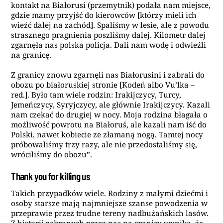
kontakt na Białorusi (przemytnik) podała nam miejsce,
gdzie mamy przyjść do kierowców [którzy mieli ich
wieźć dalej na zachód]. Spaliśmy w lesie, ale z powodu
strasznego pragnienia poszliśmy dalej. Kilometr dalej
zgarnęła nas polska policja. Dali nam wodę i odwieźli
na granicę.
Z granicy znowu zgarnęli nas Białorusini i zabrali do
obozu po białoruskiej stronie [Kodeń albo Vu’lka –
red.]. Było tam wiele rodzin: Irakijczycy, Turcy,
Jemeńczycy, Syryjczycy, ale głównie Irakijczycy. Kazali
nam czekać do drugiej w nocy. Moja rodzina błagała o
możliwość powrotu na Białoruś, ale kazali nam iść do
Polski, nawet kobiecie ze złamaną nogą. Tamtej nocy
próbowaliśmy trzy razy, ale nie przedostaliśmy się,
wróciliśmy do obozu”.
Thank you for killing us
Takich przypadków wiele. Rodziny z małymi dziećmi i
osoby starsze mają najmniejsze szanse powodzenia w
przeprawie przez trudne tereny nadbużańskich lasów.
Z historii zebranych przez nas na granicy wynika, że