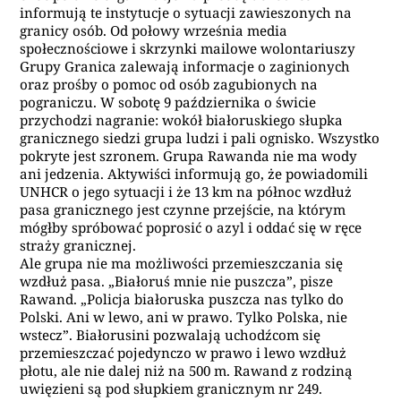
informują te instytucje o sytuacji zawieszonych na
granicy osób. Od połowy września media
społecznościowe i skrzynki mailowe wolontariuszy
Grupy Granica zalewają informacje o zaginionych
oraz prośby o pomoc od osób zagubionych na
pograniczu. W sobotę 9 października o świcie
przychodzi nagranie: wokół białoruskiego słupka
granicznego siedzi grupa ludzi i pali ognisko. Wszystko
pokryte jest szronem. Grupa Rawanda nie ma wody
ani jedzenia. Aktywiści informują go, że powiadomili
UNHCR o jego sytuacji i że 13 km na północ wzdłuż
pasa granicznego jest czynne przejście, na którym
mógłby spróbować poprosić o azyl i oddać się w ręce
straży granicznej.
Ale grupa nie ma możliwości przemieszczania się
wzdłuż pasa. „Białoruś mnie nie puszcza”, pisze
Rawand. „Policja białoruska puszcza nas tylko do
Polski. Ani w lewo, ani w prawo. Tylko Polska, nie
wstecz”. Białorusini pozwalają uchodźcom się
przemieszczać pojedynczo w prawo i lewo wzdłuż
płotu, ale nie dalej niż na 500 m. Rawand z rodziną
uwięzieni są pod słupkiem granicznym nr 249.