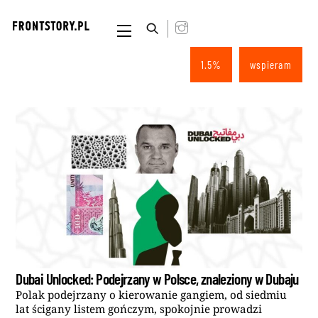
Skip
to
Menu
content
1.5%
wspieram
Dubai Unlocked: Podejrzany w Polsce, znaleziony w Dubaju
Polak podejrzany o kierowanie gangiem, od siedmiu
lat ścigany listem gończym, spokojnie prowadzi