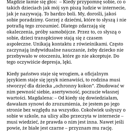
Magdzie łamie się głos: – Kiedy przypomnę sobie, co o
takich dzieciach jak mój syn piszą ludzie w internecie,
jak je nazywają. To bardzo boli. My, dorośli, jakoś
sobie poradzimy. Gorzej z dziećmi, które to słyszą i nie
potrafią tego zrozumieć. Dlatego zdarzają się
okaleczenia, próby samobójcze. Przez to, co słyszą o
sobie, dzieci transpłciowe stają się z czasem
aspołeczne. Unikają kontaktu z rówieśnikami. Często
zaczynają indywidualne nauczanie, żeby dziecko nie
przebywało w otoczeniu, które go nie akceptuje. Do
tego oczywiście depresja, lęki.
Kiedy państwo staje się wrogiem, a oficjalnym
językiem staje się język nienawiści, to rodzina musi
stworzyć dla dziecka „ochronny kokon”. Zbudować w
nim pewność siebie, asertywność, poczucie własnej
wartości. Magdalena: – Od kiedy się dowiedziałam,
dawałam synowi do zrozumienia, że jestem po jego
stronie bez względu na wszystko. Cokolwiek usłyszy o
sobie w szkole, na ulicy albo przeczyta w internecie –
musi wiedzieć, że prawda o nim jest inna. Nawet jeśli
powie, że białe jest czarne – przyznam mu rację.