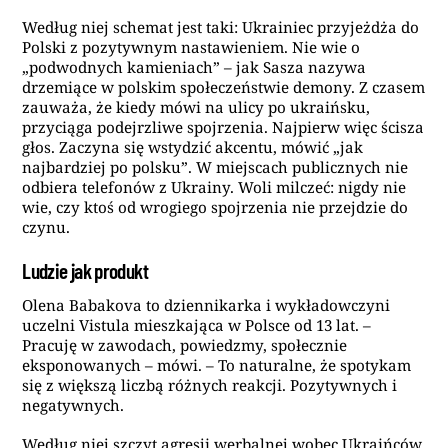
Według niej schemat jest taki: Ukrainiec przyjeżdża do
Polski z pozytywnym nastawieniem. Nie wie o
„podwodnych kamieniach” – jak Sasza nazywa
drzemiące w polskim społeczeństwie demony. Z czasem
zauważa, że kiedy mówi na ulicy po ukraińsku,
przyciąga podejrzliwe spojrzenia. Najpierw więc ścisza
głos. Zaczyna się wstydzić akcentu, mówić „jak
najbardziej po polsku”. W miejscach publicznych nie
odbiera telefonów z Ukrainy. Woli milczeć: nigdy nie
wie, czy ktoś od wrogiego spojrzenia nie przejdzie do
czynu.
Ludzie jak produkt
Olena Babakova to dziennikarka i wykładowczyni
uczelni Vistula mieszkająca w Polsce od 13 lat.
–
Pracuję w zawodach, powiedzmy, społecznie
eksponowanych – mówi. – To naturalne, że spotykam
się z większą liczbą różnych reakcji. Pozytywnych i
negatywnych.
Według niej szczyt agresji werbalnej wobec Ukraińców