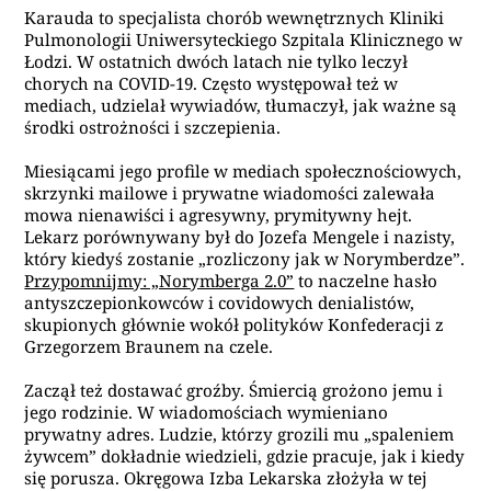
Karauda to specjalista chorób wewnętrznych Kliniki
Pulmonologii Uniwersyteckiego Szpitala Klinicznego w
Łodzi. W ostatnich dwóch latach nie tylko leczył
chorych na COVID-19. Często występował też w
mediach, udzielał wywiadów, tłumaczył, jak ważne są
środki ostrożności i szczepienia.
Miesiącami jego profile w mediach społecznościowych,
skrzynki mailowe i prywatne wiadomości zalewała
mowa nienawiści i agresywny, prymitywny hejt.
Lekarz porównywany był do Jozefa Mengele i nazisty,
który kiedyś zostanie „rozliczony jak w Norymberdze”.
Przypomnijmy: „Norymberga 2.0”
to naczelne hasło
antyszczepionkowców i covidowych denialistów,
skupionych głównie wokół polityków Konfederacji z
Grzegorzem Braunem na czele.
Zaczął też dostawać groźby. Śmiercią grożono jemu i
jego rodzinie. W wiadomościach wymieniano
prywatny adres. Ludzie, którzy grozili mu „spaleniem
żywcem” dokładnie wiedzieli, gdzie pracuje, jak i kiedy
się porusza. Okręgowa Izba Lekarska złożyła w tej