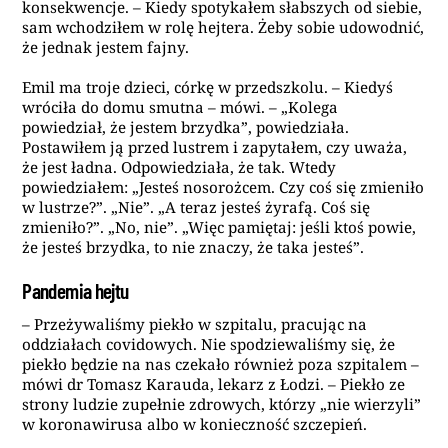
konsekwencje. – Kiedy spotykałem słabszych od siebie,
sam wchodziłem w rolę hejtera. Żeby sobie udowodnić,
że jednak jestem fajny.
Emil ma troje dzieci, córkę w przedszkolu. – Kiedyś
wróciła do domu smutna – mówi. – „Kolega
powiedział, że jestem brzydka”, powiedziała.
Postawiłem ją przed lustrem i zapytałem, czy uważa,
że jest ładna. Odpowiedziała, że tak. Wtedy
powiedziałem: „Jesteś nosorożcem. Czy coś się zmieniło
w lustrze?”. „Nie”. „A teraz jesteś żyrafą. Coś się
zmieniło?”. „No, nie”. „Więc pamiętaj: jeśli ktoś powie,
że jesteś brzydka, to nie znaczy, że taka jesteś”.
Pandemia hejtu
– Przeżywaliśmy piekło w szpitalu, pracując na
oddziałach covidowych. Nie spodziewaliśmy się, że
piekło będzie na nas czekało również poza szpitalem –
mówi dr Tomasz Karauda, lekarz z Łodzi. – Piekło ze
strony ludzie zupełnie zdrowych, którzy „nie wierzyli”
w koronawirusa albo w konieczność szczepień.