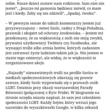
sobie. Nasze dzieci zostaw nam rodzicom. Sam nim nie
jesteś”,
„Jeszcze mi gamoniu będziesz mówił, co mam
jeść i kiedy. Żeby się nie zdziwił”, „Spadaj, ćwoku”.
–
W pewnym sensie do takich komentarzy jestem już
przyzwyczajony – mówi Szolc, radny z Pragi-Południa,
prawnik i ekspert od ochrony środowiska. – Jestem też
przekonany, że za większością z nich nie stoją zwykli,
prywatni użytkownicy Twittera czy Facebooka, ale
wynajęci trolle albo armia botów, których zadaniem
jest zatruwać życie ludziom takim jak ja. Nie jestem w
stanie tego zmierzyć, ale widzę, że w większości to
zorganizowane akcje.
„Najazdy” nienawistnych trolli na profile Szolca w
mediach społecznościowych zdarzają się prawie
zawsze, kiedy Szolc wypowiada się o prawach osób
LGBT. Ostatnio przy okazji warszawskiej Parady
Równości (połączonej z Kyiv Pride). W biogramie na
stronie urzędu miasta napisał, że sam jest członkiem
społeczności LGBT. Każdy hejter, który wrzuci jego
nazwisko do wyszukiwarki Google, w kilka sekund