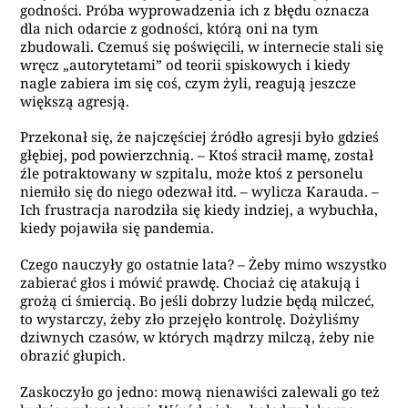
godności. Próba wyprowadzenia ich z błędu oznacza
dla nich odarcie z godności, którą oni na tym
zbudowali. Czemuś się poświęcili, w internecie stali się
wręcz „autorytetami” od teorii spiskowych i kiedy
nagle zabiera im się coś, czym żyli, reagują jeszcze
większą agresją.
Przekonał się, że najczęściej źródło agresji było gdzieś
głębiej, pod powierzchnią. – Ktoś stracił mamę, został
źle potraktowany w szpitalu, może ktoś z personelu
niemiło się do niego odezwał itd. – wylicza Karauda. –
Ich frustracja narodziła się kiedy indziej, a wybuchła,
kiedy pojawiła się pandemia.
Czego nauczyły go ostatnie lata? – Żeby mimo wszystko
zabierać głos i mówić prawdę. Chociaż cię atakują i
grożą ci śmiercią. Bo jeśli dobrzy ludzie będą milczeć,
to wystarczy, żeby zło przejęło kontrolę. Dożyliśmy
dziwnych czasów, w których mądrzy milczą, żeby nie
obrazić głupich.
Zaskoczyło go jedno: mową nienawiści zalewali go też