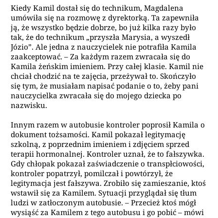
Kiedy Kamil dostał się do technikum, Magdalena
umówiła się na rozmowę z dyrektorką. Ta zapewniła
ją, że wszystko będzie dobrze, bo już kilka razy było
tak, że do technikum „przyszła Marysia, a wyszedł
Józio”. Ale jedna z nauczycielek nie potrafiła Kamila
zaakceptować. – Za każdym razem zwracała się do
Kamila żeńskim imieniem. Przy całej klasie. Kamil nie
chciał chodzić na te zajęcia, przeżywał to. Skończyło
się tym, że musiałam napisać podanie o to, żeby pani
nauczycielka zwracała się do mojego dziecka po
nazwisku.
Innym razem w autobusie kontroler poprosił Kamila o
dokument tożsamości. Kamil pokazał legitymację
szkolną, z poprzednim imieniem i zdjęciem sprzed
terapii hormonalnej. Kontroler uznał, że to fałszywka.
Gdy chłopak pokazał zaświadczenie o transpłciowości,
kontroler popatrzył, pomilczał i powtórzył, że
legitymacja jest fałszywa. Zrobiło się zamieszanie, ktoś
wstawił się za Kamilem. Sytuacji przyglądał się tłum
ludzi w zatłoczonym autobusie. – Przecież ktoś mógł
wysiąść za Kamilem z tego autobusu i go pobić – mówi