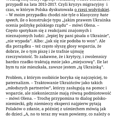
przypadł na lata 2015-2017. Czyli kryzys migracyjny i
czas, w którym Polska dyskutowała
o rzezi wołyńskiej
.
– W moim przypadku chodzi nie tyle o klasyczny
hate
speech
, ile o konstrukcje typu „jakim prawem Ukrainka
ocenia politykę polskiego rządu” – mówi Olena. –
Często spotykam się z reakcjami znajomych i
nieznajomych ludzi: „lepiej by pani pisała o Ukrainie”,
„nie wypada”. Albo: „jak się nie podoba to won”. Ale
dla porządku – też często słyszę głosy wsparcia, że
dobrze, że o tym piszę i że trafnie ujmuję
rzeczywistość. To zabawne, że i krytycy, i zwolennicy
bardzo rzadko traktują mnie jako „miejscową”. Ile lat
bym tu nie mieszkała, zawsze jestem „tą Ukrainką”.
Problem, z którym osobiście boryka się najczęściej, to
paternalizm. – Traktowanie Ukraińców jako takich
„młodszych partnerów”, którzy zasługują na pomoc i
wsparcie, ale niekoniecznie mają równą podmiotowość
– mówi Olena. – Trochę przypomina to dialog polsko-
niemiecki, gdy niemieccy eksperci najpierw pytają
Polaków o zdanie, a później z uśmiechem mówią jak
do dzieci „A, no to teraz my wam powiemy, co należy o