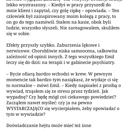
lekko wystraszony. – Kiedyś w pracy przyszedł do
mnie klient i zapytał, czy golę cipkę – opowiada. – Ten
człowiek był zainspirowany moim kolegą z pracy, to
on go do tego namówił. Stałem na kasie, obok byli
ludzie, wszystko słyszeli. Nie zareagowałem, skuliłem
się w sobie.
Efekty przyszły szybko. Zaburzenia lękowe i
nerwicowe. Chorobliwie niska samoocena, całkowita
zależność od opinii innych. Z tego wszystkiego Emil
leczy się do dziś: na terapii i w gabinecie psychiatry.
– Bycie ofiarą bardzo wchodzi w krew. W pewnym
momencie tak bardzo tym nasiąkasz, że wydaje ci się
to normalne – mówi Emil. – Kiedy napisałeś z prośbą o
wywiad, trząsłem się ze stresu przez tydzień. Jak
wypadnę? Czy będę mógł coś ciekawego powiedzieć?
Zacząłem nawet myśleć: czy ja na pewno
WYSTARCZAJĄCO się wycierpiałem, żeby opowiadać o
tym w wywiadzie?
Doświadczanie hejtu może mieć też inne