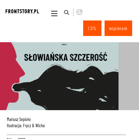
Skip
to
Menu
content
1.5%
wspieram
Mariusz Sepioło
Ilustracja: Frycz & Wicha