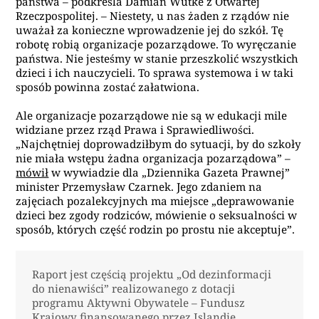
państwa – podkreśla Damian Wutke z Otwartej
Rzeczpospolitej. – Niestety, u nas żaden z rządów nie
uważał za konieczne wprowadzenie jej do szkół. Tę
robotę robią organizacje pozarządowe. To wyręczanie
państwa. Nie jesteśmy w stanie przeszkolić wszystkich
dzieci i ich nauczycieli. To sprawa systemowa i w taki
sposób powinna zostać załatwiona.
Ale organizacje pozarządowe nie są w edukacji mile
widziane przez rząd Prawa i Sprawiedliwości.
„Najchętniej doprowadziłbym do sytuacji, by do szkoły
nie miała wstępu żadna organizacja pozarządowa” –
mówił
w wywiadzie dla „Dziennika Gazeta Prawnej”
minister Przemysław Czarnek. Jego zdaniem na
zajęciach pozalekcyjnych ma miejsce „deprawowanie
dzieci bez zgody rodziców, mówienie o seksualności w
sposób, których część rodzin po prostu nie akceptuje”.
Raport jest częścią projektu „Od dezinformacji
do nienawiści” realizowanego z dotacji
programu Aktywni Obywatele – Fundusz
Krajowy finansowanego przez Islandię,