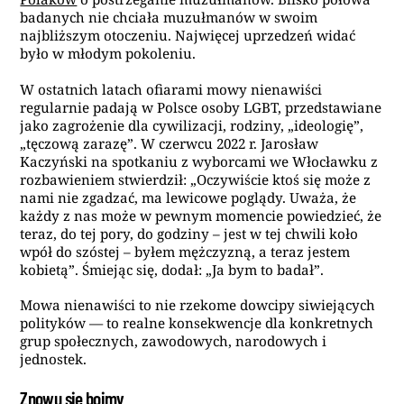
badanych nie chciała muzułmanów w swoim
najbliższym otoczeniu. Najwięcej uprzedzeń widać
było w młodym pokoleniu.
W ostatnich latach ofiarami mowy nienawiści
regularnie padają w Polsce osoby LGBT, przedstawiane
jako zagrożenie dla cywilizacji, rodziny, „ideologię”,
„tęczową zarazę”. W czerwcu 2022 r. Jarosław
Kaczyński na spotkaniu z wyborcami we Włocławku z
rozbawieniem stwierdził: „Oczywiście ktoś się może z
nami nie zgadzać, ma lewicowe poglądy. Uważa, że
każdy z nas może w pewnym momencie powiedzieć, że
teraz, do tej pory, do godziny – jest w tej chwili koło
wpół do szóstej – byłem mężczyzną, a teraz jestem
kobietą”. Śmiejąc się, dodał: „Ja bym to badał”.
Mowa nienawiści to nie rzekome dowcipy siwiejących
polityków — to realne konsekwencje dla konkretnych
grup społecznych, zawodowych, narodowych i
jednostek.
Znowu się boimy