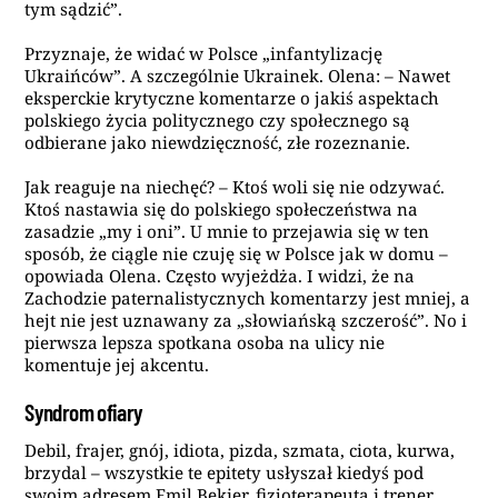
tym sądzić”.
Przyznaje, że widać w Polsce „infantylizację
Ukraińców”. A szczególnie Ukrainek. Olena: – Nawet
eksperckie krytyczne komentarze o jakiś aspektach
polskiego życia politycznego czy społecznego są
odbierane jako niewdzięczność, złe rozeznanie.
Jak reaguje na niechęć? – Ktoś woli się nie odzywać.
Ktoś nastawia się do polskiego społeczeństwa na
zasadzie „my i oni”. U mnie to przejawia się w ten
sposób, że ciągle nie czuję się w Polsce jak w domu –
opowiada Olena. Często wyjeżdża. I widzi, że na
Zachodzie paternalistycznych komentarzy jest mniej, a
hejt nie jest uznawany za „słowiańską szczerość”. No i
pierwsza lepsza spotkana osoba na ulicy nie
komentuje jej akcentu.
Syndrom ofiary
Debil, frajer, gnój, idiota, pizda, szmata, ciota, kurwa,
brzydal – wszystkie te epitety usłyszał kiedyś pod
swoim adresem Emil Bekier, fizjoterapeuta i trener