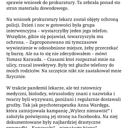
sprawie wniosek do prokuratury. Ta zebrała ponad sto
stron materiału dowodowego.
Na wniosek prokuratury lekarz został objęty ochroną
policji. Dzień i noc w gotowości była grupa
interwencyjna – wystarczyłby jeden jego telefon.
Wszędzie, gdzie się pojawiał, towarzyszyła mu
ochrona. – Zaproponowano mi tymczasowe
wywiezienie w odosobnione miejsce, żeby przeczekać
tę burzę. Ale na to się nie zdecydowałem – mówi
Tomasz Karauda. – Czasami ktoś rozpoznał mnie na
ulicy, rzucał inwektywy. Były też głuche telefony do
moich rodziców. Na szczęście nikt nie zaatakował mnie
fizycznie.
W trakcie pandemii lekarze, ale też ratownicy
medyczni, biolodzy, wirusolodzy znani z nazwiska i
twarzy byli wyzywani, poniżani i regularnie dostawali
groźby. Tak jak psychoterapeutka Anna Wardęga,
która zainicjowała kampanię „Wylecz nienawiść” i
założyła poświęconą jej stronę na Facebooku. Na niej
dokumentowane były najbardziej drastyczne
przypadki. „Konowały”, „nienażarte hieny”,