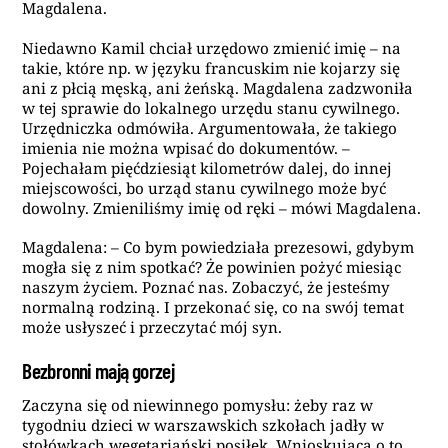
Magdalena.
Niedawno Kamil chciał urzędowo zmienić imię – na
takie, które np. w języku francuskim nie kojarzy się
ani z płcią męską, ani żeńską. Magdalena zadzwoniła
w tej sprawie do lokalnego urzędu stanu cywilnego.
Urzędniczka odmówiła. Argumentowała, że takiego
imienia nie można wpisać do dokumentów. –
Pojechałam pięćdziesiąt kilometrów dalej, do innej
miejscowości, bo urząd stanu cywilnego może być
dowolny. Zmieniliśmy imię od ręki – mówi Magdalena.
Magdalena: – Co bym powiedziała prezesowi, gdybym
mogła się z nim spotkać? Że powinien pożyć miesiąc
naszym życiem. Poznać nas. Zobaczyć, że jesteśmy
normalną rodziną. I przekonać się, co na swój temat
może usłyszeć i przeczytać mój syn.
Bezbronni mają gorzej
Zaczyna się od niewinnego pomysłu: żeby raz w
tygodniu dzieci w warszawskich szkołach jadły w
stołówkach wegetariański posiłek. Wnioskującą o to