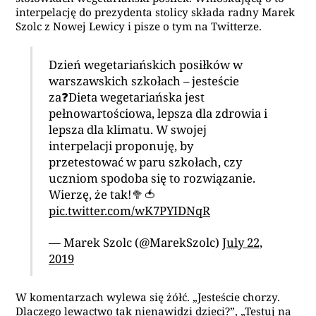
interpelację do prezydenta stolicy składa radny Marek
Szolc z Nowej Lewicy i pisze o tym na Twitterze.
Dzień wegetariańskich posiłków w
warszawskich szkołach – jesteście
za❓Dieta wegetariańska jest
pełnowartościowa, lepsza dla zdrowia i
lepsza dla klimatu. W swojej
interpelacji proponuję, by
przetestować w paru szkołach, czy
uczniom spodoba się to rozwiązanie.
Wierzę, że tak!🥦🍅
pic.twitter.com/wK7PYIDNqR
— Marek Szolc (@MarekSzolc)
July 22,
2019
W komentarzach wylewa się żółć.
„Jesteście chorzy.
Dlaczego lewactwo tak nienawidzi dzieci?”,
„Testuj na