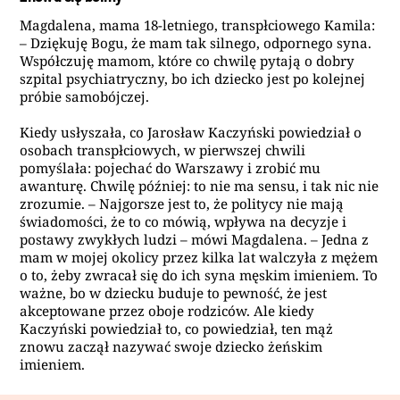
Magdalena, mama 18-letniego, transpłciowego Kamila:
– Dziękuję Bogu, że mam tak silnego, odpornego syna.
Współczuję mamom, które co chwilę pytają o dobry
szpital psychiatryczny, bo ich dziecko jest po kolejnej
próbie samobójczej.
Kiedy usłyszała, co Jarosław Kaczyński powiedział o
osobach transpłciowych, w pierwszej chwili
pomyślała: pojechać do Warszawy i zrobić mu
awanturę. Chwilę później: to nie ma sensu, i tak nic nie
zrozumie. – Najgorsze jest to, że politycy nie mają
świadomości, że to co mówią, wpływa na decyzje i
postawy zwykłych ludzi – mówi Magdalena. – Jedna z
mam w mojej okolicy przez kilka lat walczyła z mężem
o to, żeby zwracał się do ich syna męskim imieniem. To
ważne, bo w dziecku buduje to pewność, że jest
akceptowane przez oboje rodziców. Ale kiedy
Kaczyński powiedział to, co powiedział, ten mąż
znowu zaczął nazywać swoje dziecko żeńskim
imieniem.