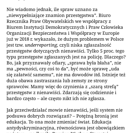
Nie wiadomo jednak, ile spraw uznano za
„niewypełniające znamion przestępstwa”. Biuro
Rzecznika Praw Obywatelskich we współpracy z
Biurem Instytucji Demokratycznych i Praw Człowieka
Organizacji Bezpieczeństwa i Współpracy w Europie
już w 2018 r. wykazało, że dużym problemem w Polsce
jest tzw.
underreporting
, czyli niska zgłaszalność
przestępstw dotyczących nienawiści. Tylko 5 proc. tego
typu przestępstw zgłaszanych jest na policję. Dlaczego?
Bo, jak przyznawały ofiary, „sprawa była błaha”, nie
ma „pewności, czy coś to da”, być może sprawę „uda
się załatwić samemu”, nie ma dowodów itd. Istnieje też
duża obawa zastraszania lub zemsty ze strony
sprawców. Mamy więc do czynienia z „szarą strefą”
przestępstw z nienawiści. Zdarzają się codziennie i
bardzo często – ale często nikt ich nie zgłasza.
Jak przeciwdziałać mowie nienawiści, jeśli system nie
podsuwa dobrych rozwiązań? – Potężną bronią jest
edukacja. To ona może zmieniać świat. Edukacja
antydyskryminacyjna, równościowa jest obowiązkiem