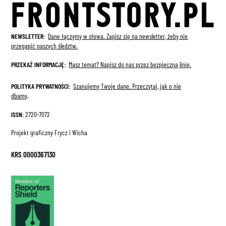
NEWSLETTER:
Dane łączymy w słowa. Zapisz się na newsletter, żeby nie
przegapić naszych śledztw.
PRZEKAŻ INFORMACJĘ:
Masz temat? Napisz do nas przez bezpieczną linię.
POLITYKA PRYWATNOŚCI:
Szanujemy Twoje dane.
Przeczytaj, jak o nie
dbamy
.
ISSN:
2720-7072
Projekt graficzny Frycz i Wicha
KRS 0000367130