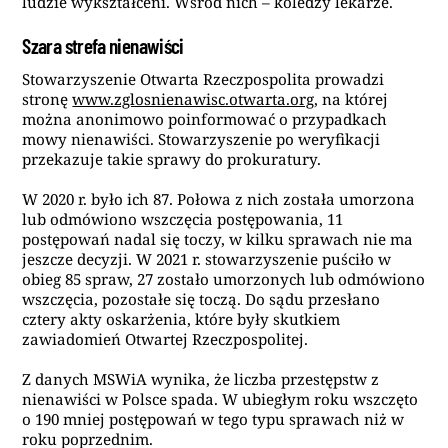
ludzie wykształceni. Wśród nich – koledzy lekarze.
Szara strefa nienawiści
Stowarzyszenie Otwarta Rzeczpospolita prowadzi
stronę
www.zglosnienawisc.otwarta.org
, na której
można anonimowo poinformować o przypadkach
mowy nienawiści. Stowarzyszenie po weryfikacji
przekazuje takie sprawy do prokuratury.
W 2020 r. było ich 87. Połowa z nich została umorzona
lub odmówiono wszczęcia postępowania, 11
postępowań nadal się toczy, w kilku sprawach nie ma
jeszcze decyzji. W 2021 r. stowarzyszenie puściło w
obieg 85 spraw, 27 zostało umorzonych lub odmówiono
wszczęcia, pozostałe się toczą. Do sądu przesłano
cztery akty oskarżenia, które były skutkiem
zawiadomień Otwartej Rzeczpospolitej.
Z danych MSWiA wynika, że liczba przestępstw z
nienawiści w Polsce spada. W ubiegłym roku wszczęto
o 190 mniej postępowań w tego typu sprawach niż w
roku poprzednim.