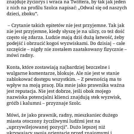
znajduje życiorys i wraca na Twittera, by tak jak jeden
z nich na profilu Szolca napisać: „Odwal się od naszych
dzieci, zboku”.
– Czytanie takich epitetów nie jest przyjemne. Tak jak
nie jest przyjemne, kiedy słyszę je na ulicy, co też dość
często się zdarza. Ludzie mają dziś dużą łatwość, żeby
podejść i obrzucić kogoś wyzwiskami. Do dzisiaj – całe
szczęście – nigdy nie zostałem zaatakowany fizycznie –
mówi radny.
Konta, które zostawiają najbardziej bezczelne i
wulgarne komentarze, blokuje. Ale nie jest w stanie
zablokować dostępu wszystkim. – Z pewnością ma to
wpływ na moją pracę. Dla mnie jako prawnika ważna
jest reputacja. Nie jest dobrze, jeśli obok mojego
nazwiska potencjalni klienci znajdują stek wyzwisk,
gróźb i kalumni – przyznaje Szolc.
Mówi, że jako prawnik, radny, mieszkaniec dużego
miasta otoczony życzliwymi ludźmi jest na
„uprzywilejowanej pozycji”. Dużo lepszej niż
ukrywający swoją orientację przed znajomymi i