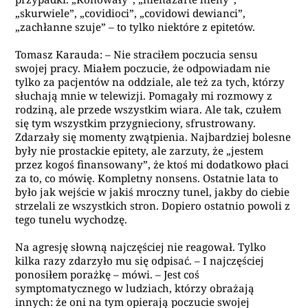
„skurwiele”, „covidioci”, „covidowi dewianci”,
„zachłanne szuje” – to tylko niektóre z epitetów.
Tomasz Karauda: – Nie straciłem poczucia sensu
swojej pracy. Miałem poczucie, że odpowiadam nie
tylko za pacjentów na oddziale, ale też za tych, którzy
słuchają mnie w telewizji. Pomagały mi rozmowy z
rodziną, ale przede wszystkim wiara. Ale tak, czułem
się tym wszystkim przygnieciony, sfrustrowany.
Zdarzały się momenty zwątpienia. Najbardziej bolesne
były nie prostackie epitety, ale zarzuty, że „jestem
przez kogoś finansowany”, że ktoś mi dodatkowo płaci
za to, co mówię. Kompletny nonsens. Ostatnie lata to
było jak wejście w jakiś mroczny tunel, jakby do ciebie
strzelali ze wszystkich stron. Dopiero ostatnio powoli z
tego tunelu wychodzę.
Na agresję słowną najczęściej nie reagował. Tylko
kilka razy zdarzyło mu się odpisać. – I najczęściej
ponosiłem porażkę – mówi. – Jest coś
symptomatycznego w ludziach, którzy obrażają
innych: że oni na tym opierają poczucie swojej