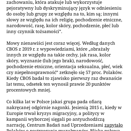
zachowaniu, która atakuje lub wykorzystuje
pejoratywny lub dyskryminujący język w odniesieniu
do osoby lub grupy ze względu na to, kim są; innymi
słowy ze względu na ich religię, pochodzenie etniczne,
narodowość, rasę, kolor skóry, pochodzenie, płeć lub
inny czynnik tożsamości”.
Mowy nienawiści jest coraz więcej. Według danych
CBOS z 2019 r. z wypowiedziami, które „obrażały
innych ze względu na takie cechy, jak rasa, kolor
skóry, wyznanie (lub jego brak), narodowość,
pochodzenie etniczne, orientacja seksualna, płeć, wiek
czy niepełnosprawność” zetknęło się 57 proc. Polaków.
Kiedy CBOS badał to zjawisko pierwszy raz dwanaście
lat temu, odsetek ten wynosił prawie 20 punktów
procentowych mniej.
Co kilka lat w Polsce jakaś grupa pada ofiarą
nakręcanej odgórnie nagonki. Jesienią 2015 r., kiedy w
Europie trwał kryzys migracyjny, a politycy w
kampanii wyborczej sięgali po antyuchodźczą
narrację, Centrum Badań nad Uprzedzeniami
zapytało
Polaków
o postrzeganie muzułmanów. Blisko połowa