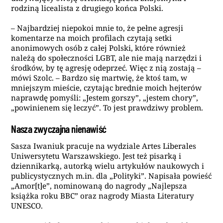
rodziną licealista z drugiego końca Polski.
– Najbardziej niepokoi mnie to, że pełne agresji
komentarze na moich profilach czytają setki
anonimowych osób z całej Polski, które również
należą do społeczności LGBT, ale nie mają narzędzi i
środków, by tę agresję odeprzeć. Więc z nią zostają –
mówi Szolc. – Bardzo się martwię, że ktoś tam, w
mniejszym mieście, czytając brednie moich hejterów
naprawdę pomyśli: „Jestem gorszy”, „jestem chory”,
„powinienem się leczyć”. To jest prawdziwy problem.
Nasza zwyczajna nienawiść
Sasza Iwaniuk pracuje na wydziale Artes Liberales
Uniwersytetu Warszawskiego. Jest też pisarką i
dziennikarką, autorką wielu artykułów naukowych i
publicystycznych m.in. dla „Polityki”. Napisała powieść
„Amor[t]e”, nominowaną do nagrody „Najlepsza
książka roku BBC” oraz nagrody Miasta Literatury
UNESCO.