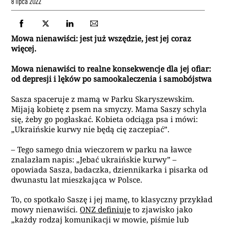
8 lipca 2022
Mowa nienawiści: jest już wszędzie, jest jej coraz
więcej.
Mowa nienawiści to realne konsekwencje dla jej ofiar:
od depresji i lęków po samookaleczenia i samobójstwa
Sasza spaceruje z mamą w Parku Skaryszewskim.
Mijają kobietę z psem na smyczy. Mama Saszy schyla
się, żeby go pogłaskać. Kobieta odciąga psa i mówi:
„Ukraińskie kurwy nie będą cię zaczepiać”.
– Tego samego dnia wieczorem w parku na ławce
znalazłam napis: „Jebać ukraińskie kurwy” –
opowiada Sasza, badaczka, dziennikarka i pisarka od
dwunastu lat mieszkająca w Polsce.
To, co spotkało Saszę i jej mamę, to klasyczny przykład
mowy nienawiści.
ONZ definiuje
to zjawisko jako
„każdy rodzaj komunikacji w mowie, piśmie lub