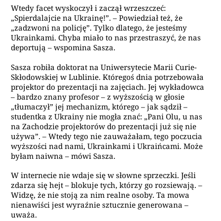
Wtedy facet wyskoczył i zaczął wrzeszczeć:
„Spierdalajcie na Ukrainę!”. – Powiedział też, że
„zadzwoni na policję”. Tylko dlatego, że jesteśmy
Ukrainkami. Chyba miało to nas przestraszyć, że nas
deportują – wspomina Sasza.
Sasza robiła doktorat na Uniwersytecie Marii Curie-
Skłodowskiej w Lublinie. Któregoś dnia potrzebowała
projektor do prezentacji na zajęciach. Jej wykładowca
– bardzo znany profesor – z wyższością w głosie
„tłumaczył” jej mechanizm, którego – jak sądził –
studentka z Ukrainy nie mogła znać: „Pani Olu, u nas
na Zachodzie projektorów do prezentacji już się nie
używa”. – Wtedy tego nie zauważałam, tego poczucia
wyższości nad nami, Ukrainkami i Ukraińcami. Może
byłam naiwna – mówi Sasza.
W internecie nie wdaje się w słowne sprzeczki. Jeśli
zdarza się hejt – blokuje tych, którzy go rozsiewają. –
Widzę, że nie stoją za nim realne osoby. Ta mowa
nienawiści jest wyraźnie sztucznie generowana –
uważa.