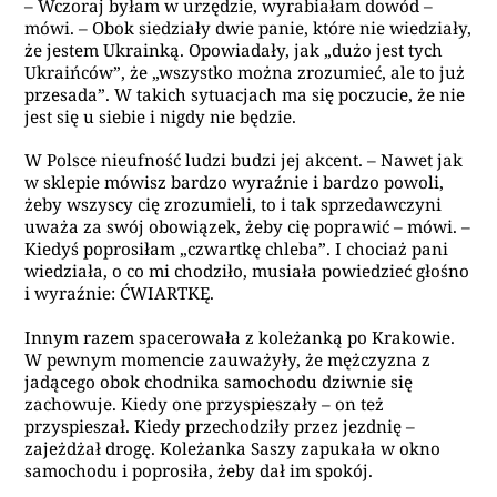
– Wczoraj byłam w urzędzie, wyrabiałam dowód –
mówi. – Obok siedziały dwie panie, które nie wiedziały,
że jestem Ukrainką. Opowiadały, jak „dużo jest tych
Ukraińców”, że „wszystko można zrozumieć, ale to już
przesada”. W takich sytuacjach ma się poczucie, że nie
jest się u siebie i nigdy nie będzie.
W Polsce nieufność ludzi budzi jej akcent. – Nawet jak
w sklepie mówisz bardzo wyraźnie i bardzo powoli,
żeby wszyscy cię zrozumieli, to i tak sprzedawczyni
uważa za swój obowiązek, żeby cię poprawić – mówi. –
Kiedyś poprosiłam „czwartkę chleba”. I chociaż pani
wiedziała, o co mi chodziło, musiała powiedzieć głośno
i wyraźnie: ĆWIARTKĘ.
Innym razem spacerowała z koleżanką po Krakowie.
W pewnym momencie zauważyły, że mężczyzna z
jadącego obok chodnika samochodu dziwnie się
zachowuje. Kiedy one przyspieszały – on też
przyspieszał. Kiedy przechodziły przez jezdnię –
zajeżdżał drogę. Koleżanka Saszy zapukała w okno
samochodu i poprosiła, żeby dał im spokój.