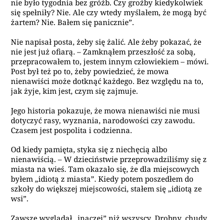
nie było tygodnia bez gróźb. Czy groźby kiedykolwiek
się spełniły? Nie. Ale czy wtedy myślałem, że mogą być
żartem? Nie. Bałem się panicznie”.
Nie napisał posta, żeby się żalić. Ale żeby pokazać, że
nie jest już ofiarą. – Zamknąłem przeszłość za sobą,
przepracowałem to, jestem innym człowiekiem – mówi.
Post był też po to, żeby powiedzieć, że mowa
nienawiści może dotknąć każdego. Bez względu na to,
jak żyje, kim jest, czym się zajmuje.
Jego historia pokazuje, że mowa nienawiści nie musi
dotyczyć rasy, wyznania, narodowości czy zawodu.
Czasem jest pospolita i codzienna.
Od kiedy pamięta, styka się z niechęcią albo
nienawiścią. – W dzieciństwie przeprowadziliśmy się z
miasta na wieś. Tam okazało się, że dla miejscowych
byłem „idiotą z miasta”. Kiedy potem poszedłem do
szkoły do większej miejscowości, stałem się „idiotą ze
wsi”.
Zawsze wyglądał „inaczej” niż wszyscy. Drobny, chudy,