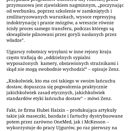
przymusowa jest zjawiskiem nagminnym, „poczynając
od werbunku, poprzez szkolenie w zamkniętych i
zmilitaryzowanych warunkach, wysoce represyjną
indoktrynację i pranie mózgów, a wreszcie równie
ścisły proces samego transferu, podczas którego są
skwapliwie pilnowani przez goryli nasłanych przez
władze”.
Ujgurscy robotnicy wysyłani w inne rejony kraju
często trafiają do „oddzielnych sypialni
wyposażonych kamery, obstawionych strażnikami i
skąd nie mogą swobodnie wychodzić” – opisuje Zenz.
„Ktokolwiek, kto ma coś takiego w swoim łańcuchu
dostaw, dopuszcza się pogwałcenia praktycznie
jakichkolwiek zasad etycznych, jakichkolwiek
standardów etyki łańcucha dostaw” – mówi Zenz.
Fakt, że firma Hubei Haixin – produkująca artykuły
takie jak maseczki, bandaże i fartuchy dystrybuowane
potem przez zarówno OneMed, jak i McKesson –
wykorzystuje do pracy Ujgurów, po raz pierwszy na