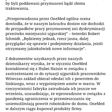
by byli poddawani przymusowi bądź złemu
traktowaniu.
„Przeprowadzona przez OneMed ogólna ocena
dowiodła, że w naszym łańcuchu dostaw nie dochodzi
do przypadków pracy przymusowej ani dyskryminacji
przeciwko mniejszości ujgurskiej” – twierdzi Robert
Schmidt. „Będziemy jednak, rzecz jasna, dalej
przyglądać się sprawie i podejmiemy działania, jeżeli
otrzymamy jakiekolwiek nowe informacje”.
Z dokumentów uzyskanych przez naszych
dziennikarzy wynika, że w styczniu OneMed
kontaktował się z Hubei Haixin w związku z
zastrzeżeniami co do sytuacji ujgurskich pracowników.
Wówczas zakład obiecał odesłać ich z powrotem do
Sinkiangu, wraz z wygaśnięciem umów w marcu. W
rzeczywistości fabryka zatrudniała ich jeszcze we
wrześniu, uzasadniając, że wprowadzone w związku z
pandemią ograniczenia w przemieszczaniu się
uniemożliwiają powrót robotników do domu. OneMed
w dalszym ciągu kupował produkty firmy.