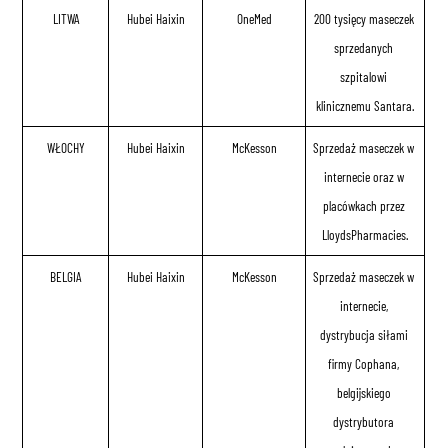
LITWA
Hubei Haixin
OneMed
200 tysięcy maseczek 
sprzedanych 
szpitalowi 
klinicznemu Santara.
WŁOCHY
Hubei Haixin
McKesson
Sprzedaż maseczek w 
internecie oraz w 
placówkach przez 
LloydsPharmacies.
BELGIA
Hubei Haixin
McKesson
Sprzedaż maseczek w 
internecie, 
dystrybucja siłami 
firmy Cophana, 
belgijskiego 
dystrybutora 