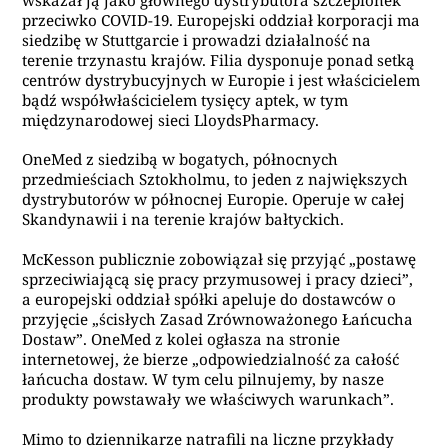
przeciwko COVID-19. Europejski oddział korporacji ma
siedzibę w Stuttgarcie i prowadzi działalność na
terenie trzynastu krajów. Filia dysponuje ponad setką
centrów dystrybucyjnych w Europie i jest właścicielem
bądź współwłaścicielem tysięcy aptek, w tym
międzynarodowej sieci LloydsPharmacy.
OneMed z siedzibą w bogatych, północnych
przedmieściach Sztokholmu, to jeden z największych
dystrybutorów w północnej Europie. Operuje w całej
Skandynawii i na terenie krajów bałtyckich.
McKesson publicznie zobowiązał się przyjąć „postawę
sprzeciwiającą się pracy przymusowej i pracy dzieci”,
a europejski oddział spółki apeluje do dostawców o
przyjęcie „ścisłych Zasad Zrównoważonego Łańcucha
Dostaw”. OneMed z kolei ogłasza na stronie
internetowej, że bierze „odpowiedzialność za całość
łańcucha dostaw. W tym celu pilnujemy, by nasze
produkty powstawały we właściwych warunkach”.
Mimo to dziennikarze natrafili na liczne przykłady