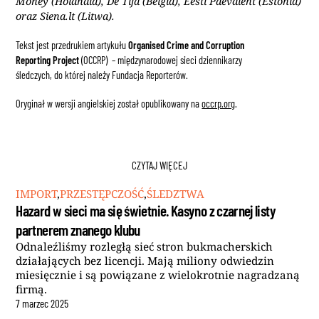
Money (Holandia), De Tijd (Belgia), Eesti Päevaleht (Estonia)
oraz Siena.lt (Litwa).
Tekst jest przedrukiem artykułu
Organised Crime and Corruption
Reporting Project
(OCCRP) –
międzynarodowej sieci dziennikarzy
śledczych, do której należy Fundacja Reporterów.
Oryginał w wersji angielskiej został opublikowany na
occrp.org
.
CZYTAJ WIĘCEJ
IMPORT
,
PRZESTĘPCZOŚĆ
,
ŚLEDZTWA
Hazard w sieci ma się świetnie. Kasyno z czarnej listy
partnerem znanego klubu
Odnaleźliśmy rozległą sieć stron bukmacherskich
działających bez licencji. Mają miliony odwiedzin
miesięcznie i są powiązane z wielokrotnie nagradzaną
firmą.
7
marzec
2025