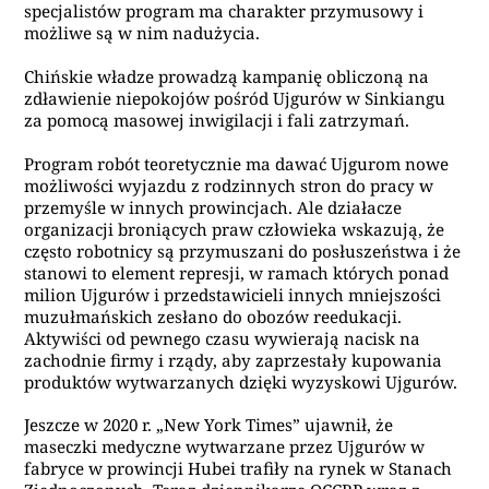
specjalistów program ma charakter przymusowy i
możliwe są w nim nadużycia.
Chińskie władze prowadzą kampanię obliczoną na
zdławienie niepokojów pośród Ujgurów w Sinkiangu
za pomocą masowej inwigilacji i fali zatrzymań.
Program robót teoretycznie ma dawać Ujgurom nowe
możliwości wyjazdu z rodzinnych stron do pracy w
przemyśle w innych prowincjach. Ale działacze
organizacji broniących praw człowieka wskazują, że
często robotnicy są przymuszani do posłuszeństwa i że
stanowi to element represji, w ramach których ponad
milion Ujgurów i przedstawicieli innych mniejszości
muzułmańskich zesłano do obozów reedukacji.
Aktywiści od pewnego czasu wywierają nacisk na
zachodnie firmy i rządy, aby zaprzestały kupowania
produktów wytwarzanych dzięki wyzyskowi Ujgurów.
Jeszcze w 2020 r. „New York Times” ujawnił, że
maseczki medyczne wytwarzane przez Ujgurów w
fabryce w prowincji Hubei trafiły na rynek w Stanach