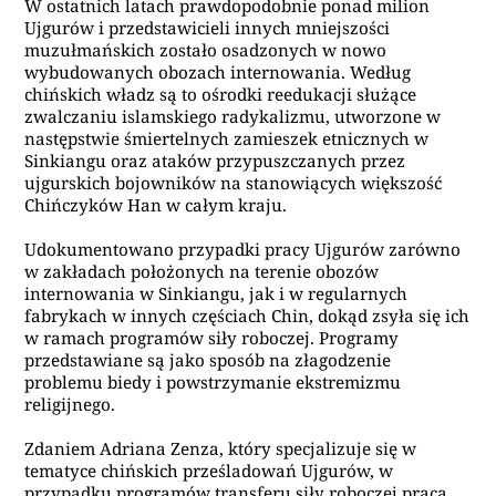
W ostatnich latach prawdopodobnie ponad milion
Ujgurów i przedstawicieli innych mniejszości
muzułmańskich zostało osadzonych w nowo
wybudowanych obozach internowania. Według
chińskich władz są to ośrodki reedukacji służące
zwalczaniu islamskiego radykalizmu, utworzone w
następstwie śmiertelnych zamieszek etnicznych w
Sinkiangu oraz ataków przypuszczanych przez
ujgurskich bojowników na stanowiących większość
Chińczyków Han w całym kraju.
Udokumentowano przypadki pracy Ujgurów zarówno
w zakładach położonych na terenie obozów
internowania w Sinkiangu, jak i w regularnych
fabrykach w innych częściach Chin, dokąd zsyła się ich
w ramach programów siły roboczej. Programy
przedstawiane są jako sposób na złagodzenie
problemu biedy i powstrzymanie ekstremizmu
religijnego.
Zdaniem Adriana Zenza, który specjalizuje się w
tematyce chińskich prześladowań Ujgurów, w
przypadku programów transferu siły roboczej praca