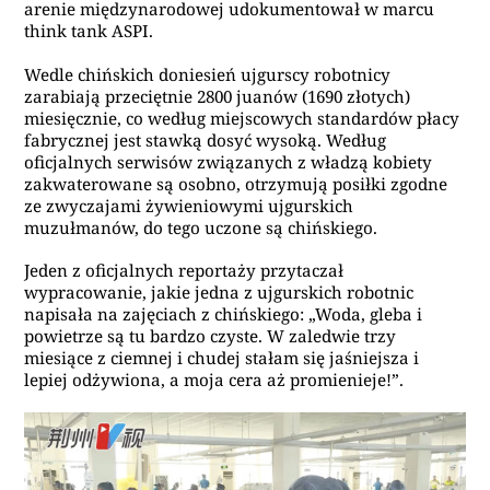
arenie międzynarodowej udokumentował w marcu
think tank ASPI.
Wedle chińskich doniesień ujgurscy robotnicy
zarabiają przeciętnie 2800 juanów (1690 złotych)
miesięcznie, co według miejscowych standardów płacy
fabrycznej jest stawką dosyć wysoką. Według
oficjalnych serwisów związanych z władzą kobiety
zakwaterowane są osobno, otrzymują posiłki zgodne
ze zwyczajami żywieniowymi ujgurskich
muzułmanów, do tego uczone są chińskiego.
Jeden z oficjalnych reportaży przytaczał
wypracowanie, jakie jedna z ujgurskich robotnic
napisała na zajęciach z chińskiego: „Woda, gleba i
powietrze są tu bardzo czyste. W zaledwie trzy
miesiące z ciemnej i chudej stałam się jaśniejsza i
lepiej odżywiona, a moja cera aż promienieje!”.