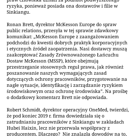
ryzyka, ponieważ posiada ona dostawców i filie w
Sinkiangu.
Ronan Brett, dyrektor McKesson Europe do spraw
public relations, przesyła w tej sprawie zdawkowy
komunikat: „McKesson Europe z zaangażowaniem
podchodzi do kwestii dobrych praktyk korporacyjnych
i etycznych źródeł zaopatrzenia. Nasi dostawcy muszą
zaakceptować Zasady Zrównoważonego Łańcuchu
Dostaw McKesson (MSSP), które obejmują
przestrzeganie stosownych reguł prawa, jak również
poszanowanie naszych wymagających zasad
dotyczących ochrony pracowników, przygotowanie na
nagłe sytuacje, identyfikację i zarządzanie ryzykiem
środowiskowym oraz ochronę środowiska”. Na prośbę
o dodatkowy komentarz Brett nie odpowiada.
Robert Schmidt, dyrektor operacyjny OneMed, twierdzi,
że pod koniec 2019 r. firma dowiedziała się o
zatrudnianiu pracowników z Sinkiangu w zakładach
Hubei Haixin, lecz nie przerwała współpracy z
producentem. Dlaczego? Nie znalazła dowodów na to,