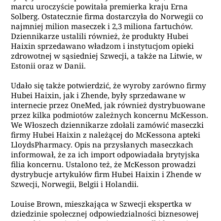
marcu uroczyście powitała premierka kraju Erna
Solberg. Ostatecznie firma dostarczyła do Norwegii co
najmniej milion maseczek i 2,3 miliona fartuchów.
Dziennikarze ustalili również, że produkty Hubei
Haixin sprzedawano władzom i instytucjom opieki
zdrowotnej w sąsiedniej Szwecji, a także na Litwie, w
Estonii oraz w Danii.
Udało się także potwierdzić, że wyroby zarówno firmy
Hubei Haixin, jak i Zhende, były sprzedawane w
internecie przez OneMed, jak również dystrybuowane
przez kilka podmiotów zależnych koncernu McKesson.
We Włoszech dziennikarze zdołali zamówić maseczki
firmy Hubei Haixin z należącej do McKessona apteki
LloydsPharmacy. Opis na przysłanych maseczkach
informował, że za ich import odpowiadała brytyjska
filia koncernu. Ustalono też, że McKesson prowadzi
dystrybucje artykułów firm Hubei Haixin i Zhende w
Szwecji, Norwegii, Belgii i Holandii.
Louise Brown, mieszkająca w Szwecji ekspertka w
dziedzinie społecznej odpowiedzialności biznesowej