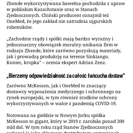
Zhende wykorzystywana bawełna pochodziła z upraw
w pobliskim Kazachstanie oraz w Stanach
Zjednoczonych. Chiński producent oznajmił też
OneMed, że jego zakład nie zatrudnia ujgurskich
robotników.
„Zachodnie rządy i spółki mają bardzo wyraźny i
jednoznaczny obowiązek moralny unikania firm w
rodzaju Zhende, które zarówno pozyskują materiały,
jak i prowadzą produkcję na terenie Sinkiangu.
Koniec, kropka” – ocenia ekspert Adrian Zenz.
„Bierzemy odpowiedzialność za całość łańcucha dostaw”
Zarówno McKesson, jak i OneMed to znaczący
dostawcy wyposażenia medycznego i ochronnego na
rynek europejski, w tym również środków ochrony
wykorzystywanych w walce z pandemią COVID-19.
Notowana na giełdzie w Nowym Jorku spółka
McKesson to gigant, który w 2019 r. zarobiła ponad 200
mld dol. W tym roku rząd Stanów Zjednoczonych
wskazał ją jako głównego dystrybutora szczepionek