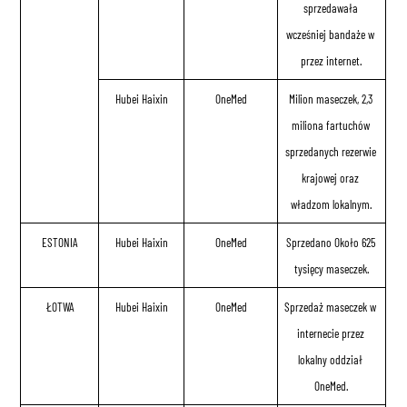
sprzedawała 
wcześniej bandaże w 
przez internet.
Hubei Haixin
OneMed
Milion maseczek, 2,3 
miliona fartuchów 
sprzedanych rezerwie 
krajowej oraz 
władzom lokalnym.
ESTONIA
Hubei Haixin
OneMed
Sprzedano Około 625 
tysięcy maseczek.
ŁOTWA
Hubei Haixin
OneMed
Sprzedaż maseczek w 
internecie przez 
lokalny oddział 
OneMed.