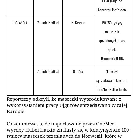
należącego do 
koncernu McKesson.
HOLANDIA
Zhende Medical
McKesson
120-150 tysięcy 
maseczek 
sprzedanych przez 
apteki 
Brocanef/BENU.
Zhende Medical
OneMed
Maseczki 
sprzedawane klientom 
OneMed Netherlands.
Reporterzy odkryli, że maseczki wyprodukowane z
wykorzystaniem pracy Ujgurów sprzedawano w całej
Europie.
Co zdumiewa, to że importowane przez OneMed
wyroby Hubei Haixin znalazły się w kontyngencie 100
tysięcy maseczek przesłanych do Norwegii, które w