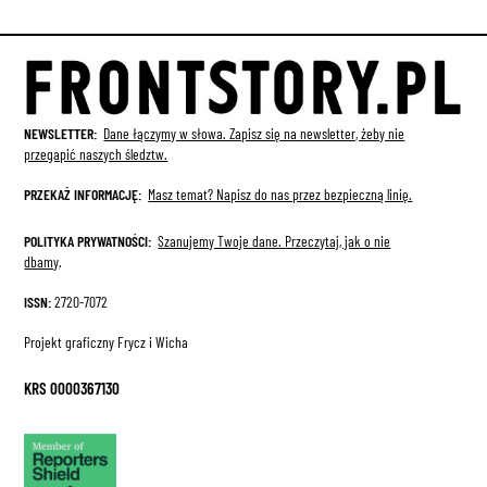
NEWSLETTER:
Dane łączymy w słowa. Zapisz się na newsletter, żeby nie
przegapić naszych śledztw.
PRZEKAŻ INFORMACJĘ:
Masz temat? Napisz do nas przez bezpieczną linię.
POLITYKA PRYWATNOŚCI:
Szanujemy Twoje dane.
Przeczytaj, jak o nie
dbamy
.
ISSN:
2720-7072
Projekt graficzny Frycz i Wicha
KRS 0000367130