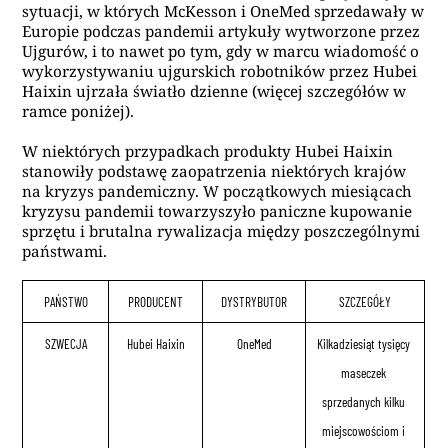
sytuacji, w których McKesson i OneMed sprzedawały w
Europie podczas pandemii artykuły wytworzone przez
Ujgurów, i to nawet po tym, gdy w marcu wiadomość o
wykorzystywaniu ujgurskich robotników przez Hubei
Haixin ujrzała światło dzienne (więcej szczegółów w
ramce poniżej).
W niektórych przypadkach produkty Hubei Haixin
stanowiły podstawę zaopatrzenia niektórych krajów
na kryzys pandemiczny. W początkowych miesiącach
kryzysu pandemii towarzyszyło paniczne kupowanie
sprzętu i brutalna rywalizacja między poszczególnymi
państwami.
PAŃSTWO
PRODUCENT
DYSTRYBUTOR
SZCZEGÓŁY
SZWECJA
Hubei Haixin
OneMed
Kilkadziesiąt tysięcy 
maseczek 
sprzedanych kilku 
miejscowościom i 