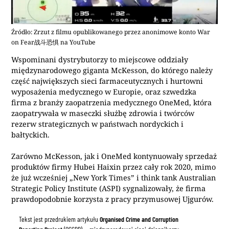
Źródło: Zrzut z filmu opublikowanego przez anonimowe konto War
on Fear战斗恐惧 na YouTube
Wspominani dystrybutorzy to miejscowe oddziały
międzynarodowego giganta McKesson, do którego należy
część największych sieci farmaceutycznych i hurtowni
wyposażenia medycznego w Europie, oraz szwedzka
firma z branży zaopatrzenia medycznego OneMed, która
zaopatrywała w maseczki służbę zdrowia i twórców
rezerw strategicznych w państwach nordyckich i
bałtyckich.
Zarówno McKesson, jak i OneMed kontynuowały sprzedaż
produktów firmy Hubei Haixin przez cały rok 2020, mimo
że już wcześniej „New York Times” i think tank Australian
Strategic Policy Institute (ASPI) sygnalizowały, że firma
prawdopodobnie korzysta z pracy przymusowej Ujgurów.
Tekst jest przedrukiem artykułu
Organised Crime and Corruption