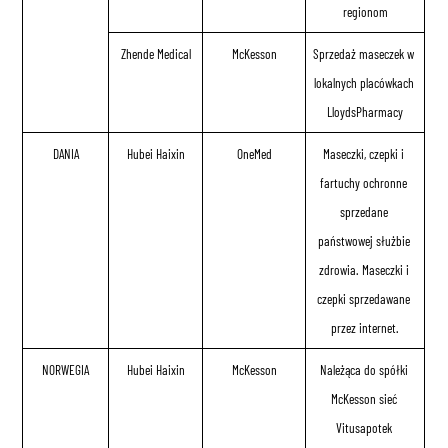
regionom
Zhende Medical
McKesson
Sprzedaż maseczek w 
lokalnych placówkach 
LloydsPharmacy
DANIA
Hubei Haixin
OneMed
Maseczki, czepki i 
fartuchy ochronne 
sprzedane 
państwowej służbie 
zdrowia. Maseczki i 
czepki sprzedawane 
przez internet.
NORWEGIA
Hubei Haixin
McKesson
Należąca do spółki 
McKesson sieć 
Vitusapotek 