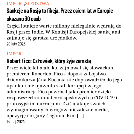
IMPORT
,
ŚLEDZTWA
Sankcje na Rosję to fikcja. Przez osiem lat w Europie
skazano 30 osób
Części lotnicze warte miliony nielegalnie wędrują do
Rosji przez Indie. W Komisji Europejskiej sankcjami
zajmuje się garstka urzędników.
20
luty
2025
IMPORT
Robert Fico: Człowiek, który żyje zemstą
Przez wiele lat mało kto zajmował się słowackim
premierem Robertem Fico – dopóki zabójstwo
dziennikarza Jána Kuciaka nie doprowadziło do jego
upadku i nie ujawniło skali korupcji w jego
administracji. Fico powrócił jako premier dzięki
rozpowszechnianiu teorii spiskowych o COVID-19 i
prorosyjskim narracjom. Dziś atakuje swoich
wyimaginowanych wrogów: niezależne media,
opozycję i organy ścigania. Kim […]
15
maj
2024