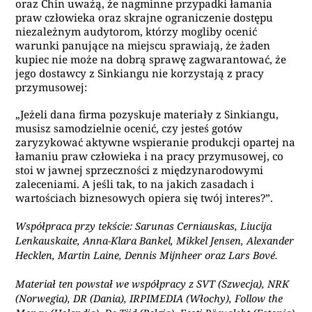
oraz Chin uważą, że nagminne przypadki łamania
praw człowieka oraz skrajne ograniczenie dostępu
niezależnym audytorom, którzy mogliby ocenić
warunki panujące na miejscu sprawiają, że żaden
kupiec nie może na dobrą sprawę zagwarantować, że
jego dostawcy z Sinkiangu nie korzystają z pracy
przymusowej:
„Jeżeli dana firma pozyskuje materiały z Sinkiangu,
musisz samodzielnie ocenić, czy jesteś gotów
zaryzykować aktywne wspieranie produkcji opartej na
łamaniu praw człowieka i na pracy przymusowej, co
stoi w jawnej sprzeczności z międzynarodowymi
zaleceniami. A jeśli tak, to na jakich zasadach i
wartościach biznesowych opiera się twój interes?”.
Współpraca przy tekście: Sarunas Cerniauskas, Liucija
Lenkauskaite, Anna-Klara Bankel, Mikkel Jensen, Alexander
Hecklen, Martin Laine, Dennis Mijnheer oraz Lars Bové.
Materiał ten powstał we współpracy z SVT (Szwecja), NRK
(Norwegia), DR (Dania), IRPIMEDIA (Włochy), Follow the