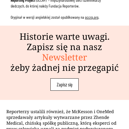
Reporting Project
(OCCRP) –
międzynarodowej sieci dziennikarzy
śledczych, do której należy Fundacja Reporterów.
Oryginał w wersji angielskiej został opublikowany na
occrp.org
.
Historie warte uwagi.
Zapisz się na nasz
Newsletter
żeby żadnej nie przegapić
Zapisz się
Reporterzy ustalili również, że McKesson i OneMed
sprzedawały artykuły wytwarzane przez Zhende
Medical, chińską spółkę publiczną, którą eksperci od
praw człowieka uznali za podmiot podwyższonego