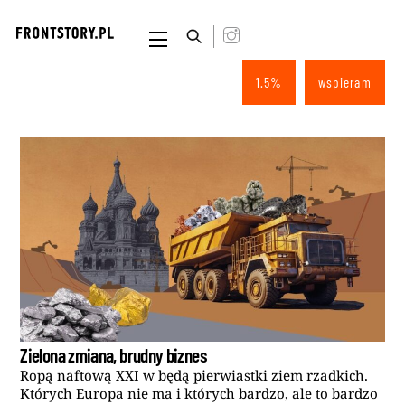
Skip
to
Menu
content
1.5%
wspieram
Zielona zmiana, brudny biznes
Ropą naftową XXI w będą pierwiastki ziem rzadkich.
Których Europa nie ma i których bardzo, ale to bardzo