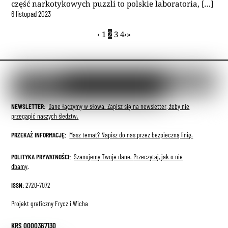
część narkotykowych puzzli to polskie laboratoria, […]
6
listopad
2023
‹
1
2
3
4
›
»
NEWSLETTER:
Dane łączymy w słowa. Zapisz się na newsletter, żeby nie
przegapić naszych śledztw.
PRZEKAŻ INFORMACJĘ:
Masz temat? Napisz do nas przez bezpieczną linię.
POLITYKA PRYWATNOŚCI:
Szanujemy Twoje dane.
Przeczytaj, jak o nie
dbamy
.
ISSN:
2720-7072
Projekt graficzny Frycz i Wicha
KRS 0000367130