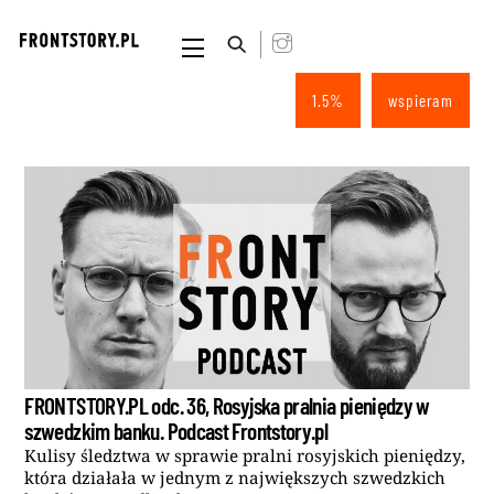
Skip
to
Menu
content
1.5%
wspieram
FRONTSTORY.PL odc. 36, Rosyjska pralnia pieniędzy w
szwedzkim banku. Podcast Frontstory.pl
Kulisy śledztwa w sprawie pralni rosyjskich pieniędzy,
która działała w jednym z największych szwedzkich