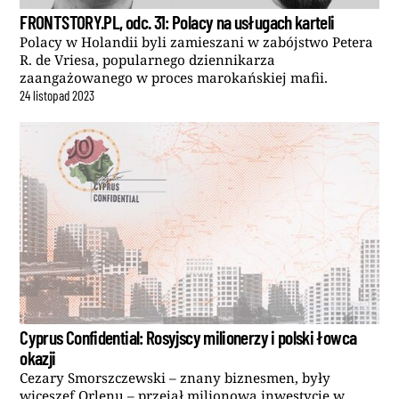
FRONTSTORY.PL, odc. 31: Polacy na usługach karteli
Polacy w Holandii byli zamieszani w zabójstwo Petera
R. de Vriesa, popularnego dziennikarza
zaangażowanego w proces marokańskiej mafii.
24
listopad
2023
Cyprus Confidential: Rosyjscy milionerzy i polski łowca
okazji
Cezary Smorszczewski – znany biznesmen, były
wiceszef Orlenu – przejął milionową inwestycję w