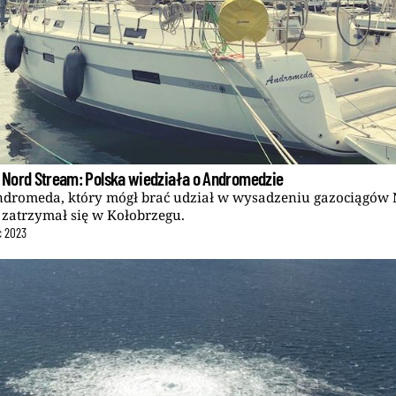
Nord Stream: Polska wiedziała o Andromedzie
ndromeda, który mógł brać udział w wysadzeniu gazociągów
 zatrzymał się w Kołobrzegu.
c
2023