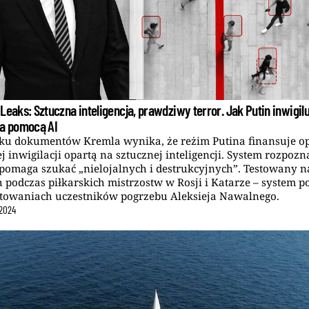
Leaks: Sztuczna inteligencja, prawdziwy terror. Jak Putin inwigilu
za pomocą AI
ku dokumentów Kremla wynika, że reżim Putina finansuje op
 inwigilacji opartą na sztucznej inteligencji. System rozpoz
pomaga szukać „nielojalnych i destrukcyjnych”. Testowany n
h podczas piłkarskich mistrzostw w Rosji i Katarze – system 
towaniach uczestników pogrzebu Aleksieja Nawalnego.
2024