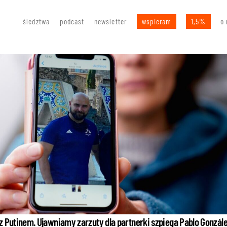
śledztwa
podcast
newsletter
wspieram
1,5%
o 
z Putinem. Ujawniamy zarzuty dla partnerki szpiega Pablo Gonzál