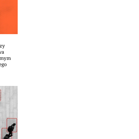
zy
wa
samym
ego