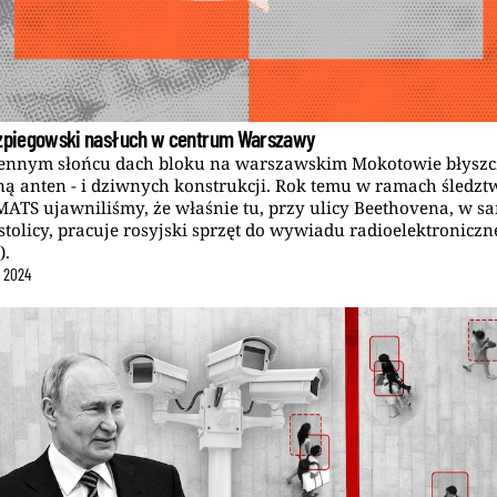
Szpiegowski nasłuch w centrum Warszawy
ennym słońcu dach bloku na warszawskim Mokotowie błyszc
ną anten - i dziwnych konstrukcji. Rok temu w ramach śledzt
ATS ujawniliśmy, że właśnie tu, przy ulicy Beethovena, w 
stolicy, pracuje rosyjski sprzęt do wywiadu radioelektroniczn
).
ń
2024