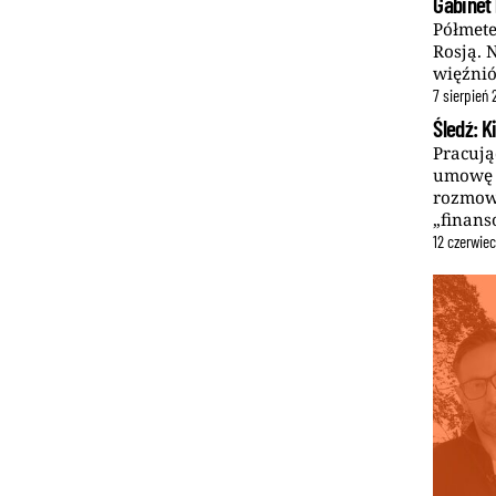
Gabinet 
Półmete
Rosją. 
więźnió
7
sierpień
Śledź: K
Pracują
umowę s
rozmow
„finans
12
czerwie