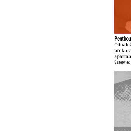
Penthou
Odnaleź
prokura
apartam
5
czerwiec