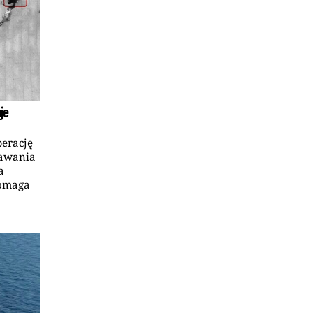
je
erację
nawania
a
pomaga