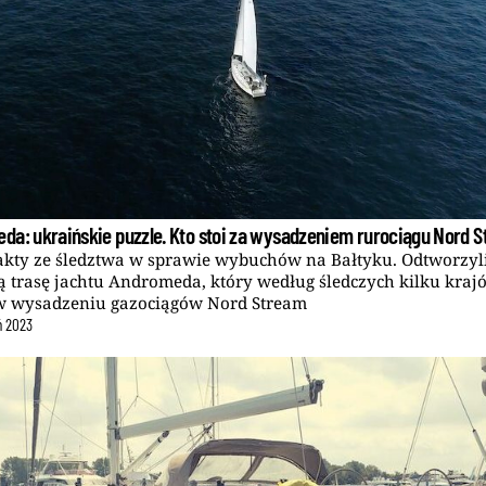
da: ukraińskie puzzle. Kto stoi za wysadzeniem rurociągu Nord 
kty ze śledztwa w sprawie wybuchów na Bałtyku. Odtworzy
 trasę jachtu Andromeda, który według śledczych kilku kraj
w wysadzeniu gazociągów Nord Stream
ń
2023