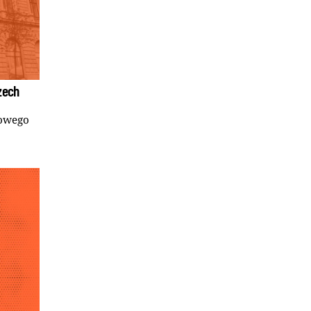
zech
sowego