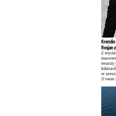
Kremlin 
Rosjan 
Z wycie
masowej
twarzy 
kibicac
w aresz
27
marzec