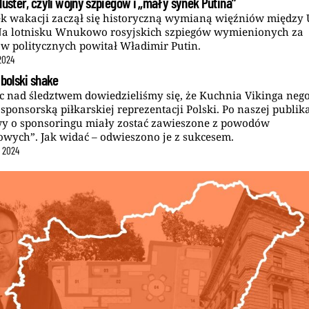
luster, czyli wojny szpiegów i „mały synek Putina”
k wakacji zaczął się historyczną wymianą więźniów między 
Na lotnisku Wnukowo rosyjskich szpiegów wymienionych za
w politycznych powitał Władimir Putin.
2024
ibolski shake
c nad śledztwem dowiedzieliśmy się, że Kuchnia Vikinga nego
ponsorską piłkarskiej reprezentacji Polski. Po naszej publika
y o sponsoringu miały zostać zawieszone z powodów
owych”. Jak widać – odwieszono je z sukcesem.
c
2024