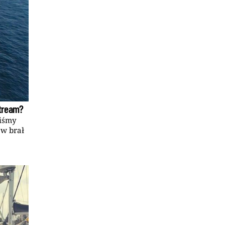
Stream?
liśmy
ów brał