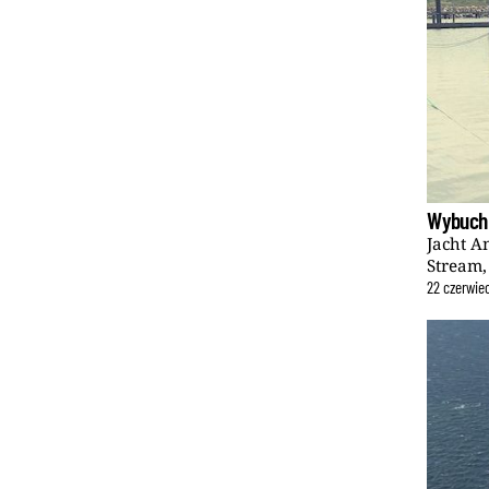
Wybuch 
Jacht A
Stream,
22
czerwie