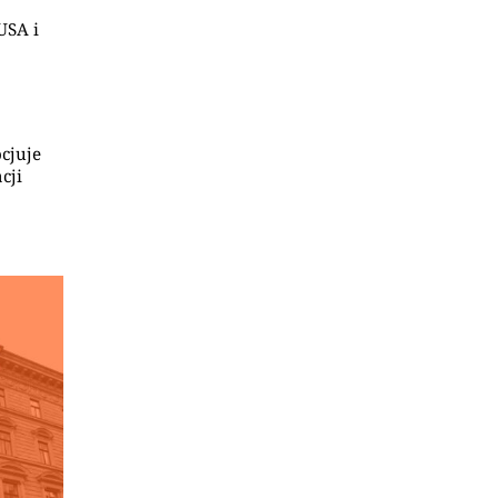
USA i
cjuje
cji