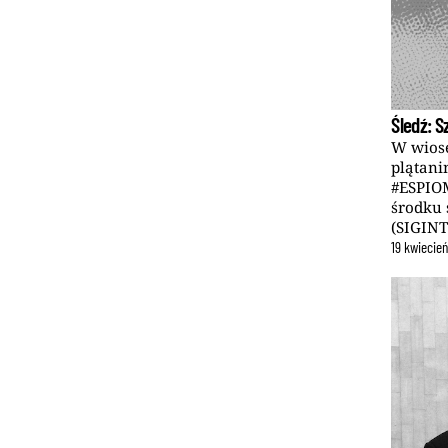
Śledź: 
W wios
plątani
#ESPIOM
środku 
(SIGINT
19
kwiecie