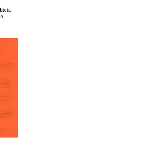
 –
bieta
to