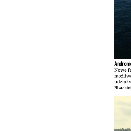
Androme
Nowe fa
możliwą
udział 
26
wrzesie