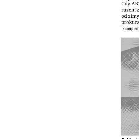
Gdy ABW
razem z
od zimy
prokura
12
sierpień