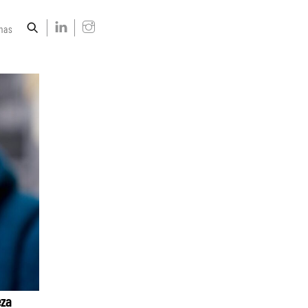
nas
eza