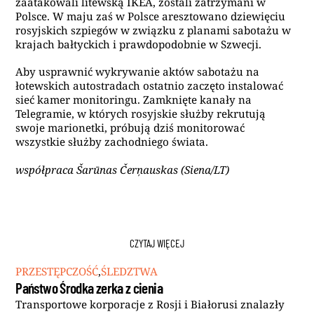
zaatakowali litewską IKEA, zostali zatrzymani w
Polsce. W maju zaś w Polsce aresztowano dziewięciu
rosyjskich szpiegów w związku z planami sabotażu w
krajach bałtyckich i prawdopodobnie w Szwecji.
Aby usprawnić wykrywanie aktów sabotażu na
łotewskich autostradach ostatnio zaczęto instalować
sieć kamer monitoringu. Zamknięte kanały na
Telegramie, w których rosyjskie służby rekrutują
swoje marionetki, próbują dziś monitorować
wszystkie służby zachodniego świata.
współpraca Šarūnas Čerņauskas (Siena/LT)
CZYTAJ WIĘCEJ
PRZESTĘPCZOŚĆ
,
ŚLEDZTWA
Państwo Środka zerka z cienia
Transportowe korporacje z Rosji i Białorusi znalazły