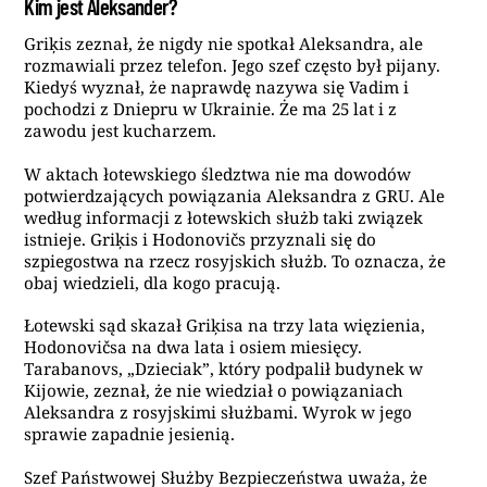
Kim jest Aleksander?
Griķis zeznał, że nigdy nie spotkał Aleksandra, ale
rozmawiali przez telefon. Jego szef często był pijany.
Kiedyś wyznał, że naprawdę nazywa się Vadim i
pochodzi z Dniepru w Ukrainie. Że ma 25 lat i z
zawodu jest kucharzem.
W aktach łotewskiego śledztwa nie ma dowodów
potwierdzających powiązania Aleksandra z GRU. Ale
według informacji z łotewskich służb taki związek
istnieje. Griķis i Hodonovičs przyznali się do
szpiegostwa na rzecz rosyjskich służb. To oznacza, że
obaj wiedzieli, dla kogo pracują.
Łotewski sąd skazał Griķisa na trzy lata więzienia,
Hodonovičsa na dwa lata i osiem miesięcy.
Tarabanovs, „Dzieciak”, który podpalił budynek w
Kijowie, zeznał, że nie wiedział o powiązaniach
Aleksandra z rosyjskimi służbami. Wyrok w jego
sprawie zapadnie jesienią.
Szef Państwowej Służby Bezpieczeństwa uważa, że