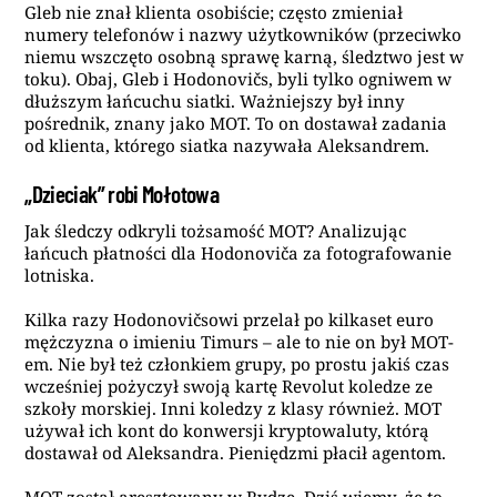
Gleb nie znał klienta osobiście; często zmieniał
numery telefonów i nazwy użytkowników (przeciwko
niemu wszczęto osobną sprawę karną, śledztwo jest w
toku). Obaj, Gleb i Hodonovičs, byli tylko ogniwem w
dłuższym łańcuchu siatki. Ważniejszy był inny
pośrednik, znany jako MOT. To on dostawał zadania
od klienta, którego siatka nazywała Aleksandrem.
„Dzieciak” robi Mołotowa
Jak śledczy odkryli tożsamość MOT? Analizując
łańcuch płatności dla Hodonoviča za fotografowanie
lotniska.
Kilka razy Hodonovičsowi przelał po kilkaset euro
mężczyzna o imieniu Timurs – ale to nie on był MOT-
em. Nie był też członkiem grupy, po prostu jakiś czas
wcześniej pożyczył swoją kartę
Revolut
koledze ze
szkoły morskiej. Inni koledzy z klasy również. MOT
używał ich kont do konwersji kryptowaluty, którą
dostawał od Aleksandra. Pieniędzmi płacił agentom.
MOT został aresztowany w Rydze. Dziś wiemy, że to