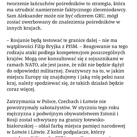
tworzenie łańcuchów pośredników to strategia, która
ma utrudnić namierzenie faktycznego zleceniodawcy.
Sam Aleksander może nie być oficerem GRU, mógł
zostać zwerbowany do znalezienia pośredników w
innych krajach.
–
Rosjanie będą testować te granice dalej – nie ma
wątpliwości Filip Bryjka z PISM. – Reagowanie na tego
rodzaju ataki podlega kompetencjom poszczególnych
krajów. Mogą one konsultować się z sojusznikami w
ramach NATO, ale jest jasne, że nikt nie będzie dążył
do odpowiedzi militarnej. Zważywszy na to, w jakim
miejscu Europy się znajdujemy i jaką rolę pełni nasz
kraj, należy spodziewać się, że takich działań będzie
coraz więcej.
Zatrzymania w Polsce, Czechach i Łotwie nie
powstrzymały sabotażystów. W styczniu tego roku
mężczyzna z podwójnym obywatelstwem Estonii i
Rosji został schwytany na granicy łotewsko-
białoruskiej – oblał farbą miejsca pamięci narodowej
w Łotwie i Litwie. Z kolei podpalacze, którzy