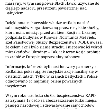
maszyny, w tym śmigłowce Black Hawk, używane do
ciągłego nadzoru przestrzeni powietrznej nad
Bałtykiem.
Dzięki notatce łotewskie władze trafiają na sieć
sabotażystów zorganizowaną przez rosyjskie służby,
która m.in. miesiąc przed atakiem Rosji na Ukrainę
podpaliła budynek w Kijowie. Normunds Mežviets,
szef Państwowej Służby Bezpieczeństwa (VDD), uważa,
że celem akcji było sianie strachu i niepewności wśród
mieszkańców Ukrainy: – Tak, jak teraz Rosja próbuje
to zrobić w Europie poprzez akty sabotażu.
Informacje, które zdobyli nasi łotewscy partnerzy z
Re:Baltica pokazują, że rosyjskie akcje nasiliły się w
ostatnich latach. Tylko w krajach bałtyckich i Polsce
odnotowano co najmniej osiem poważnych
incydentów.
W tym roku estońska służba bezpieczeństwa KAPO
zatrzymała 13 osób za zbezczeszczenie kilku miejsc
pamięci narodowej i zdewastowanie samochodów