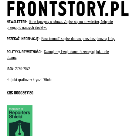
NEWSLETTER:
Dane łączymy w słowa. Zapisz się na newsletter, żeby nie
przegapić naszych śledztw.
PRZEKAŻ INFORMACJĘ:
Masz temat? Napisz do nas przez bezpieczną linię.
POLITYKA PRYWATNOŚCI:
Szanujemy Twoje dane.
Przeczytaj, jak o nie
dbamy
.
ISSN:
2720-7072
Projekt graficzny Frycz i Wicha
KRS 0000367130