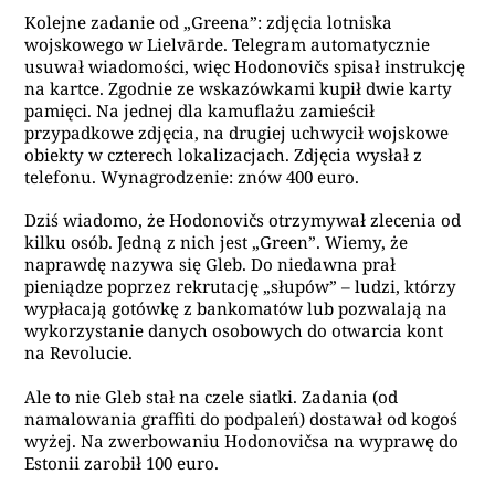
Kolejne zadanie od „Greena”: zdjęcia lotniska
wojskowego w Lielvārde. Telegram automatycznie
usuwał wiadomości, więc Hodonovičs spisał instrukcję
na kartce. Zgodnie ze wskazówkami kupił dwie karty
pamięci. Na jednej dla kamuflażu zamieścił
przypadkowe zdjęcia, na drugiej uchwycił wojskowe
obiekty w czterech lokalizacjach. Zdjęcia wysłał z
telefonu. Wynagrodzenie: znów 400 euro.
Dziś wiadomo, że Hodonovičs otrzymywał zlecenia od
kilku osób. Jedną z nich jest „Green”. Wiemy, że
naprawdę nazywa się Gleb. Do niedawna prał
pieniądze poprzez rekrutację „słupów” – ludzi, którzy
wypłacają gotówkę z bankomatów lub pozwalają na
wykorzystanie danych osobowych do otwarcia kont
na Revolucie.
Ale to nie Gleb stał na czele siatki. Zadania (od
namalowania graffiti do podpaleń) dostawał od kogoś
wyżej. Na zwerbowaniu Hodonovičsa na wyprawę do
Estonii zarobił 100 euro.