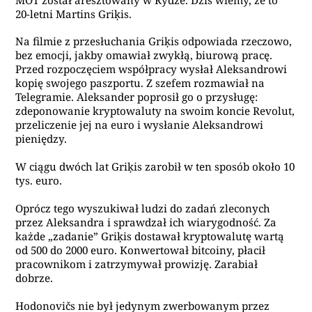
20-letni Martins Griķis.
Na filmie z przesłuchania Griķis odpowiada rzeczowo,
bez emocji, jakby omawiał zwykłą, biurową pracę.
Przed rozpoczęciem współpracy wysłał Aleksandrowi
kopię swojego paszportu. Z szefem rozmawiał na
Telegramie. Aleksander poprosił go o przysługę:
zdeponowanie kryptowaluty na swoim koncie Revolut,
przeliczenie jej na euro i wysłanie Aleksandrowi
pieniędzy.
W ciągu dwóch lat Griķis zarobił w ten sposób około 10
tys. euro.
Oprócz tego wyszukiwał ludzi do zadań zleconych
przez Aleksandra i sprawdzał ich wiarygodność. Za
każde „zadanie” Griķis dostawał kryptowalutę wartą
od 500 do 2000 euro. Konwertował bitcoiny, płacił
pracownikom i zatrzymywał prowizję. Zarabiał
dobrze.
Hodonovičs nie był jedynym zwerbowanym przez