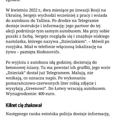
W kwietniu 2022 r., dwa miesiące po inwazji Rosji na
Ukrainę, Sergejs wychodzi wcześniej z pracy i wsiada
do autobusu do Tallina. Po drodze na Telegramie
dostaje instrukcje i informację: jego partner do tej
akcji podróżuje tym samym autobusem. Ma przy sobie
puszki z farbą. Sergejs rozgląda się i znajduje niskiego
nastolatka, którego nazywa „Dzieciakiem”. – Mówił po
rosyjsku. Miał w telefonie włączoną lokalizację na
żywo – pamięta Hodonovičs.
Po wyjściu z autobusu idą godzinę, docierają do
betonowej ściany. Tu ma powstać ich graffiti, jego wzór
„Dzieciak” dostał już Telegramem. Malują, nie
wnikają, co oznacza napis. Po wykonaniu
pomarańczowo-czerwonych liter robią zdjęcie i
wysyłają „Greenowi”. Do Łotwy wracają autobusem.
Wynagrodzenie: 400 euro.
Killnet cię zhakował
Następnego ranka estońska policja dostaje informację,