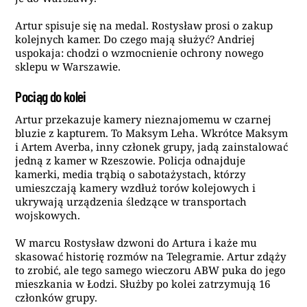
Artur spisuje się na medal. Rostysław prosi o zakup
kolejnych kamer. Do czego mają służyć? Andriej
uspokaja: chodzi o wzmocnienie ochrony nowego
sklepu w Warszawie.
Pociąg do kolei
Artur przekazuje kamery nieznajomemu w czarnej
bluzie z kapturem. To Maksym Leha. Wkrótce Maksym
i Artem Averba, inny członek grupy, jadą zainstalować
jedną z kamer w Rzeszowie. Policja odnajduje
kamerki, media trąbią o sabotażystach, którzy
umieszczają kamery wzdłuż torów kolejowych i
ukrywają urządzenia śledzące w transportach
wojskowych.
W marcu Rostysław dzwoni do Artura i każe mu
skasować historię rozmów na Telegramie. Artur zdąży
to zrobić, ale tego samego wieczoru ABW puka do jego
mieszkania w Łodzi. Służby po kolei zatrzymują 16
członków grupy.