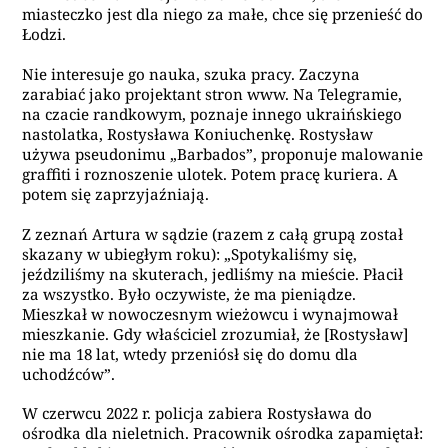
miasteczko jest dla niego za małe, chce się przenieść do
Łodzi.
Nie interesuje go nauka, szuka pracy. Zaczyna
zarabiać jako projektant stron www. Na Telegramie,
na czacie randkowym, poznaje innego ukraińskiego
nastolatka, Rostysława Koniuchenkę. Rostysław
używa pseudonimu „Barbados”, proponuje malowanie
graffiti i roznoszenie ulotek. Potem pracę kuriera. A
potem się zaprzyjaźniają.
Z zeznań Artura w sądzie (razem z całą grupą został
skazany w ubiegłym roku): „Spotykaliśmy się,
jeździliśmy na skuterach, jedliśmy na mieście. Płacił
za wszystko. Było oczywiste, że ma pieniądze.
Mieszkał w nowoczesnym wieżowcu i wynajmował
mieszkanie. Gdy właściciel zrozumiał, że [Rostysław]
nie ma 18 lat, wtedy przeniósł się do domu dla
uchodźców”.
W czerwcu 2022 r. policja zabiera Rostysława do
ośrodka dla nieletnich. Pracownik ośrodka zapamiętał: