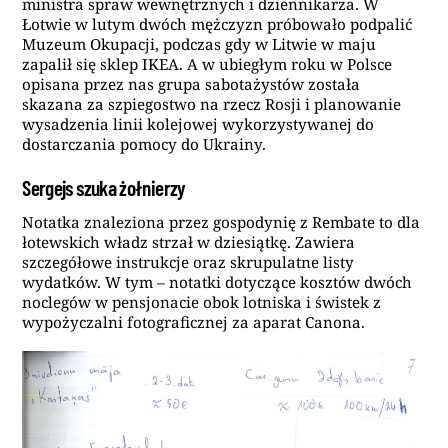
ministra spraw wewnętrznych i dziennikarza. W
Łotwie w lutym dwóch mężczyzn próbowało podpalić
Muzeum Okupacji, podczas gdy w Litwie w maju
zapalił się sklep IKEA. A w ubiegłym roku w Polsce
opisana przez nas grupa sabotażystów została
skazana za szpiegostwo na rzecz Rosji i planowanie
wysadzenia linii kolejowej wykorzystywanej do
dostarczania pomocy do Ukrainy.
Sergejs szuka żołnierzy
Notatka znaleziona przez gospodynię z Rembate to dla
łotewskich władz strzał w dziesiątkę. Zawiera
szczegółowe instrukcje oraz skrupulatne listy
wydatków. W tym – notatki dotyczące kosztów dwóch
noclegów w pensjonacie obok lotniska i świstek z
wypożyczalni fotograficznej za aparat Canona.