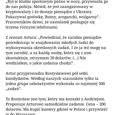
„Był w klubie sportowym późno w nocy, przywiozła go
do nas policja. Mówił, że jest zaangażowany w
kryptowaluty i że dostaje pieniądze z Ukrainy.
Pokazywał gotówkę. Butny, arogancki, wulgarny”.
Pracowników dziwi, że nastolatek posługuje się
trzema różnymi telefonami.
Z zeznań Artura: „Powiedział, że zarabia pieniądze
pośrednicząc w znajdowaniu młodych ludzi do
wykonywania określonych zadań. I że ja też mogę na
tym zarobić, a za każdą osobę, która się z nim
skontaktuje, otrzymam 20 dolarów. (…) Nie
wiedziałem, o jakie zadania chodzi”.
Artur przyprowadza Rostysławowi pół setki
kandydatów. Według naszych szacunków tylko ta
jedna grupa sabotażystów wykonała co najmniej 500
„zadań”.
To Rostysław jest tym, który ma kontakt z Andriejem.
Proponuje Arturowi samodzielne zadanie. Cena – 200
dolarów. Ma kupić kamery gdzieś w Polsce i przywieźć
je do Warszawy.