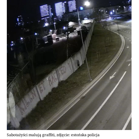
Sabotażyści malują graffiti, zdjęcie: estońska policja