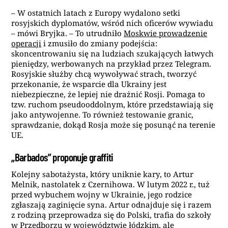
– W ostatnich latach z Europy wydalono setki
rosyjskich dyplomatów, wśród nich oficerów wywiadu
– mówi Bryjka. – To utrudniło
Moskwie prowadzenie
operacji
i zmusiło do zmiany podejścia:
skoncentrowaniu się na ludziach szukających łatwych
pieniędzy, werbowanych na przykład przez Telegram.
Rosyjskie służby chcą wywoływać strach, tworzyć
przekonanie, że wsparcie dla Ukrainy jest
niebezpieczne, że lepiej nie drażnić Rosji. Pomaga to
tzw. ruchom pseudooddolnym, które przedstawiają się
jako antywojenne. To również testowanie granic,
sprawdzanie, dokąd Rosja może się posunąć na terenie
UE.
„Barbados” proponuje graffiti
Kolejny sabotażysta, który uniknie kary, to Artur
Melnik, nastolatek z Czernihowa. W lutym 2022 r., tuż
przed wybuchem wojny w Ukrainie, jego rodzice
zgłaszają zaginięcie syna. Artur odnajduje się i razem
z rodziną przeprowadza się do Polski, trafia do szkoły
w Przedborzu w województwie łódzkim, ale