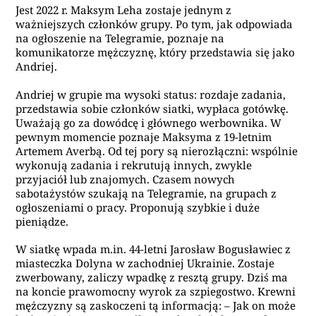
Jest 2022 r. Maksym Leha zostaje jednym z
ważniejszych członków grupy. Po tym, jak odpowiada
na ogłoszenie na Telegramie, poznaje na
komunikatorze mężczyznę, który przedstawia się jako
Andriej.
Andriej w grupie ma wysoki status: rozdaje zadania,
przedstawia sobie członków siatki, wypłaca gotówkę.
Uważają go za dowódcę i głównego werbownika. W
pewnym momencie poznaje Maksyma z 19-letnim
Artemem Averbą. Od tej pory są nierozłączni: wspólnie
wykonują zadania i rekrutują innych, zwykle
przyjaciół lub znajomych. Czasem nowych
sabotażystów szukają na Telegramie, na grupach z
ogłoszeniami o pracy. Proponują szybkie i duże
pieniądze.
W siatkę wpada m.in. 44-letni Jarosław Bogusławiec z
miasteczka Dolyna w zachodniej Ukrainie. Zostaje
zwerbowany, zaliczy wpadkę z resztą grupy. Dziś ma
na koncie prawomocny wyrok za szpiegostwo. Krewni
mężczyzny są zaskoczeni tą informacją: – Jak on może