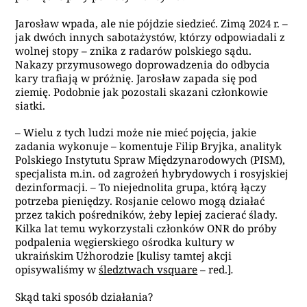
Jarosław wpada, ale nie pójdzie siedzieć. Zimą 2024 r. –
jak dwóch innych sabotażystów, którzy odpowiadali z
wolnej stopy – znika z radarów polskiego sądu.
Nakazy przymusowego doprowadzenia do odbycia
kary trafiają w próżnię. Jarosław zapada się pod
ziemię. Podobnie jak pozostali skazani członkowie
siatki.
– Wielu z tych ludzi może nie mieć pojęcia, jakie
zadania wykonuje – komentuje Filip Bryjka, analityk
Polskiego Instytutu Spraw Międzynarodowych (PISM),
specjalista m.in. od zagrożeń hybrydowych i rosyjskiej
dezinformacji. – To niejednolita grupa, którą łączy
potrzeba pieniędzy. Rosjanie celowo mogą działać
przez takich pośredników, żeby lepiej zacierać ślady.
Kilka lat temu wykorzystali członków ONR do próby
podpalenia węgierskiego ośrodka kultury w
ukraińskim Użhorodzie [
kulisy tamtej akcji
opisywaliśmy w
śledztwach vsquare
– red.]
.
Skąd taki sposób działania?