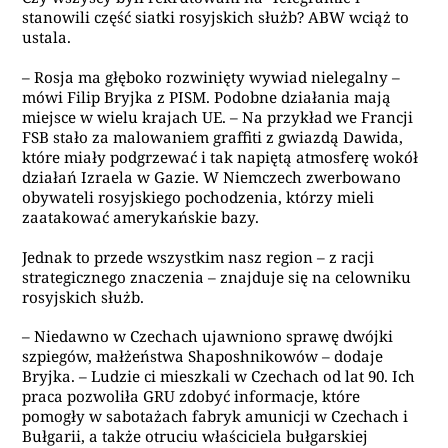
stanowili część siatki rosyjskich służb? ABW wciąż to
ustala.
– Rosja ma głęboko rozwinięty wywiad nielegalny –
mówi Filip Bryjka z PISM. Podobne działania mają
miejsce w wielu krajach UE. – Na przykład we Francji
FSB stało za malowaniem graffiti z gwiazdą Dawida,
które miały podgrzewać i tak napiętą atmosferę wokół
działań Izraela w Gazie. W Niemczech zwerbowano
obywateli rosyjskiego pochodzenia, którzy mieli
zaatakować amerykańskie bazy.
Jednak to przede wszystkim nasz region – z racji
strategicznego znaczenia – znajduje się na celowniku
rosyjskich służb.
– Niedawno w Czechach ujawniono sprawę dwójki
szpiegów, małżeństwa Shaposhnikowów – dodaje
Bryjka. – Ludzie ci mieszkali w Czechach od lat 90. Ich
praca pozwoliła GRU zdobyć informacje, które
pomogły w sabotażach fabryk amunicji w Czechach i
Bułgarii, a także otruciu właściciela bułgarskiej