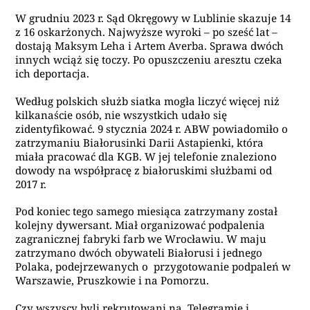
W grudniu 2023 r. Sąd Okręgowy w Lublinie skazuje 14
z 16 oskarżonych. Najwyższe wyroki – po sześć lat –
dostają Maksym Leha i Artem Averba. Sprawa dwóch
innych wciąż się toczy. Po opuszczeniu aresztu czeka
ich deportacja.
Według polskich służb siatka mogła liczyć więcej niż
kilkanaście osób, nie wszystkich udało się
zidentyfikować. 9 stycznia 2024 r. ABW powiadomiło o
zatrzymaniu Białorusinki Darii Astapienki, która
miała pracować dla KGB. W jej telefonie znaleziono
dowody na współpracę z białoruskimi służbami od
2017 r.
Pod koniec tego samego miesiąca zatrzymany został
kolejny dywersant. Miał organizować podpalenia
zagranicznej fabryki farb we Wrocławiu. W maju
zatrzymano dwóch obywateli Białorusi i jednego
Polaka, podejrzewanych o przygotowanie podpaleń w
Warszawie, Pruszkowie i na Pomorzu.
Czy wszyscy byli rekrutowani na Telegramie i