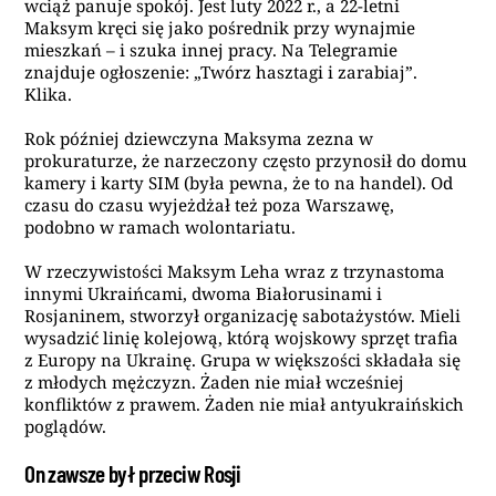
wciąż panuje spokój. Jest luty 2022 r., a 22-letni
Maksym kręci się jako pośrednik przy wynajmie
mieszkań – i szuka innej pracy. Na Telegramie
znajduje ogłoszenie: „Twórz hasztagi i zarabiaj”.
Klika.
Rok później dziewczyna Maksyma zezna w
prokuraturze, że narzeczony często przynosił do domu
kamery i karty SIM (była pewna, że to na handel). Od
czasu do czasu wyjeżdżał też poza Warszawę,
podobno w ramach wolontariatu.
W rzeczywistości Maksym Leha wraz z trzynastoma
innymi Ukraińcami, dwoma Białorusinami i
Rosjaninem, stworzył organizację sabotażystów. Mieli
wysadzić linię kolejową, którą wojskowy sprzęt trafia
z Europy na Ukrainę. Grupa w większości składała się
z młodych mężczyzn. Żaden nie miał wcześniej
konfliktów z prawem. Żaden nie miał antyukraińskich
poglądów.
On zawsze był przeciw Rosji