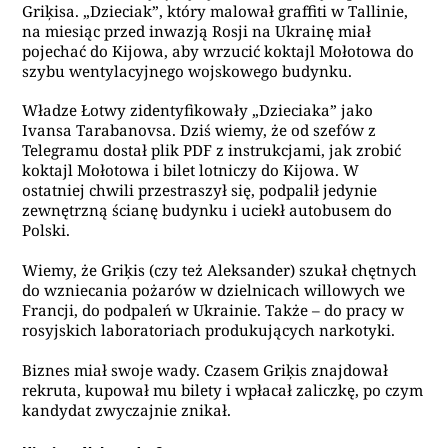
Griķisa. „Dzieciak”, który malował graffiti w Tallinie,
na miesiąc przed inwazją Rosji na Ukrainę miał
pojechać do Kijowa, aby wrzucić koktajl Mołotowa do
szybu wentylacyjnego wojskowego budynku.
Władze Łotwy zidentyfikowały „Dzieciaka” jako
Ivansa Tarabanovsa. Dziś wiemy, że od szefów z
Telegramu dostał plik PDF z instrukcjami, jak zrobić
koktajl Mołotowa i bilet lotniczy do Kijowa. W
ostatniej chwili przestraszył się, podpalił jedynie
zewnętrzną ścianę budynku i uciekł autobusem do
Polski.
Wiemy, że Griķis (czy też Aleksander) szukał chętnych
do wzniecania pożarów w dzielnicach willowych we
Francji, do podpaleń w Ukrainie. Także – do pracy w
rosyjskich laboratoriach produkujących narkotyki.
Biznes miał swoje wady. Czasem Griķis znajdował
rekruta, kupował mu bilety i wpłacał zaliczkę, po czym
kandydat zwyczajnie znikał.