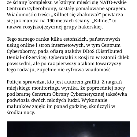
że ściany kompleksu w którym mieści się NATO-wskie
Centrum Cyberobrony, zostały pomalowane sprayem.
Wiadomość o treści „Killnet cię zhakował” powtarza
się jak mantra na 190 metrach ściany. „Killnet” to
nazwa rosyjskojęzycznej grupy hakerskiej.
Tego samego ranka kilka estońskich, państwowych
usług online i stron internetowych, w tym Centrum
Cyberoborny, pada ofiarą ataków DDoS (Distributed
Denial-of-Service). Cyberataki z Rosji to w Estonii chleb
powszedni, ale po raz pierwszy atakom towarzyszy
tego rodzaju, zupełnie nie cyfrowa wiadomość.
Policja sprawdza, kto jest autorem graffiti. Z nagrań
miejskiego monitoringu wynika, że poprzedniej nocy
pod bramę Centrum Obrony Cybernetycznej taksówka
podwiozła dwóch młodych ludzi. Wykonanie
malunków zajęło im ponad godzinę, skończyli w
środku nocy.