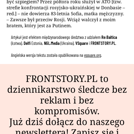
być szpiegiem? Przez półtora roku służył w ATO [tzw.
strefie konfrontacji rosyjsko-ukraińskiej w Donbasie –
red.] – nie dowierza 83-letnia Sofia, matka mężczyzny.
– Zawsze był przeciw Rosji. Wciąż walczył z moim
bratem, który jest za Putinem.
Artykuł jest efektem międzynarodowego śledztwa z udziałem
Re:Baltica
(Łotwa),
Delfi
Estonia,
NGL.Media
(Ukraina),
VSquare
i
FRONTSTORY.PL
.
Angielska wersja tekstu została opublikowana na
vsquare.org
.
FRONTSTORY.PL to
dziennikarstwo śledcze bez
reklam i bez
kompromisów.
Już dziś dołącz do naszego
newslettera
! Zapisz się i