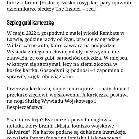
fabryki broni. [Historię czesko-rosyjskiej pary ujawnili
dziennikarze śledczy The Insider – red.].
Szpieg gubi karteczkę
W maju 2022 r. gospodyni z małej wioski Rembate w
Łotwie, godzinę jazdy od Rygi, pracuje w ogrodzie.
Widzi czarne auto, które zawraca na podjeździe.
Wysiada z niego na chwilę młody mężczyzna, nie
zauważa, że coś gubi, samochód odjeżdża. W miejscu,
w którym się zatrzymał, leży na ziemi złożona w
kostkę kartka. Gospodyni ją podnosi – i zapomina o
sprawie, zajęta obowiązkami.
Przeczyta karteczkę dopiero nazajutrz – i natychmiast
przekaże zięciowi, wojskowemu. A karteczka postawi
na nogi Służbę Wywiadu Wojskowego i
Bezpieczeństwa.
Skąd ta reakcja? Być może z powodu nagłówka
notatki, który brzmi: „Misja, lotnisko wojskowe
Lielvārde”. Na kartce podane są dokładne instrukcje,
co należy fotografować na lotnisku i jak reagować,