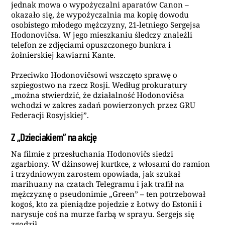
jednak mowa o wypożyczalni aparatów Canon –
okazało się, że wypożyczalnia ma kopię dowodu
osobistego młodego mężczyzny, 21-letniego Sergejsa
Hodonovičsa. W jego mieszkaniu śledczy znaleźli
telefon ze zdjęciami opuszczonego bunkra i
żołnierskiej kawiarni Kante.
Przeciwko Hodonovičsowi wszczęto sprawę o
szpiegostwo na rzecz Rosji. Według prokuratury
„można stwierdzić, że działalność Hodonovičsa
wchodzi w zakres zadań powierzonych przez GRU
Federacji Rosyjskiej”.
Z „Dzieciakiem” na akcję
Na filmie z przesłuchania Hodonovičs siedzi
zgarbiony. W dżinsowej kurtkce, z włosami do ramion
i trzydniowym zarostem opowiada, jak szukał
marihuany na czatach Telegramu i jak trafił na
mężczyznę o pseudonimie „Green” – ten potrzebował
kogoś, kto za pieniądze pojedzie z Łotwy do Estonii i
narysuje coś na murze farbą w sprayu. Sergejs się
zgodził.