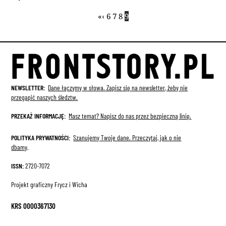
«
‹
6
7
8
9
NEWSLETTER:
Dane łączymy w słowa. Zapisz się na newsletter, żeby nie
przegapić naszych śledztw.
PRZEKAŻ INFORMACJĘ:
Masz temat? Napisz do nas przez bezpieczną linię.
POLITYKA PRYWATNOŚCI:
Szanujemy Twoje dane.
Przeczytaj, jak o nie
dbamy
.
ISSN:
2720-7072
Projekt graficzny Frycz i Wicha
KRS 0000367130