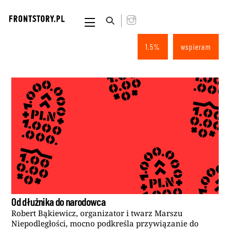
Skip
to
Menu
content
1.5%
wspieram
Od dłużnika do narodowca
Robert Bąkiewicz, organizator i twarz Marszu
Niepodległości, mocno podkreśla przywiązanie do