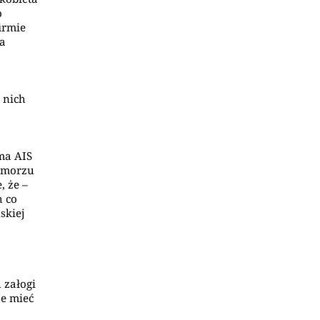
o
irmie
na
 nich
ma AIS
a morzu
, że –
h co
skiej
 załogi
e mieć