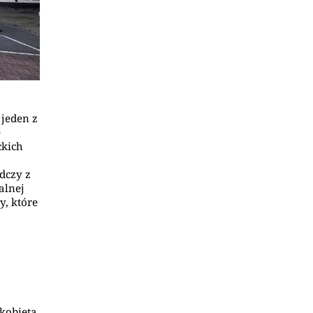
 jeden z
e
ckich
dczy z
alnej
y, które
 kobieta