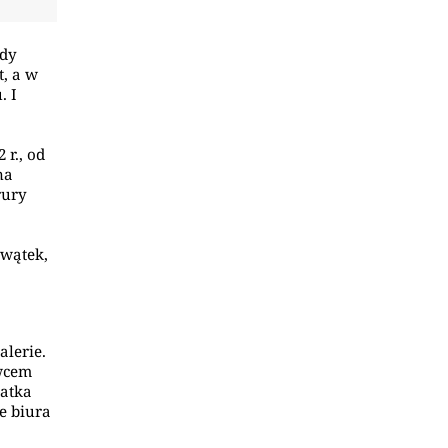
ody
t, a w
. I
 r., od
na
rury
 wątek,
alerie.
wcem
latka
ne biura