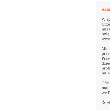
Aktu
W sp
Urzę
mies
byłą
wysa
Młod
prze
Praw
dzie
prób
na A
Ofic
maja
we F
Źród