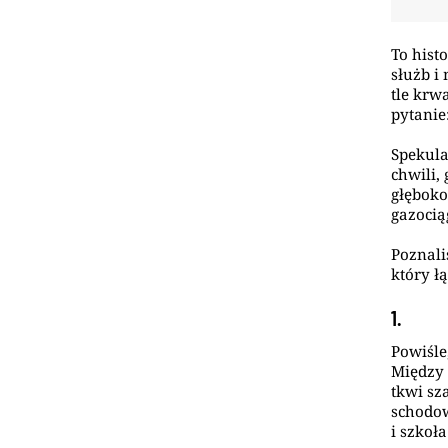
To hist
służb i
tle krw
pytanie
Spekula
chwili,
głęboko
gazocią
Poznali
który ł
1.
Powiśle
Między
tkwi sz
schodow
i szkoł