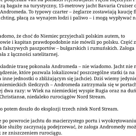
zą bagaże na turystyczny, 15-metrowy jacht Bavaria Cruiser 
Andromeda. To typowy czarter – żeglarze zostawiają kaucję f
chting, płacą za wynajem łodzi i paliwo – i mogą wypływać 
.
adomo, że choć do Niemiec przyjechali polskim autem, to
owie i kapitan prawdopodobnie nie mówili po polsku. Część z
 fałszywych paszportów – bułgarskich i rumuńskich. Załoga
ała z łączności satelitarnej.
kładnie trasę pokonała Andromeda – nie wiadomo. Jacht nie 
ządzenie, które pozwala lokalizować poszczególne statki (a n
a inne jednostki o zbliżającym się jachcie). Dziś wiemy jedynie
niemieckich śledczych – Andromeda zatrzymała się w portac
j dwa razy: w Wiek na niemieckiej wyspie Rugia oraz na duń
Christiansø, niedaleko rurociągów Nord Stream.
o potem doszło do eksplozji trzech nitek Nord Stream.
 po powrocie jachtu do macierzystego portu i wyokrętowaniu
kie służby zaczynają podejrzewać, że załoga Andromedy moż
 ze zniszczeniem rurociągu.