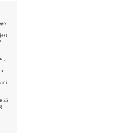
ego
jest
w
na,
ją
nymi
e 25
ną