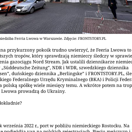
 siedziba Ferria Lwowa w Warszawie. Zdjęcie: FRONTSTORY.PL
 na przykurzony pokoik trudno uwierzyć, że Feeria Lwowa to
tszych tropów, który sprawdzają niemieccy śledczy w sprawi
nia gazociągu Nord Stream. Jak ustalili dziennikarze niemie
„Süddeutsche Zeitung”, NDR i WDR, szwedzkiego dziennika
sen”, duńskiego dziennika „Berlingske” i FRONTSTORY.PL, śle
kiego Federalnego Urzędu Kryminalnego (BKA) i Policji Feder
 na polską spółkę wiele miesięcy temu. A wkrótce potem na trop
ia Lwowa prowadzą do Ukrainy.
dokładnie?
k września 2022 r., port w pobliżu niemieckiego Rostocku. Na
e podjeżdża van na polskich rejestracjach. Pięciu mężczyzn i