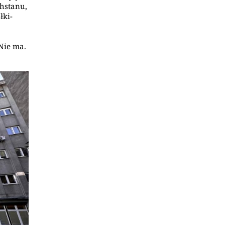
chstanu,
łki-
Nie ma.