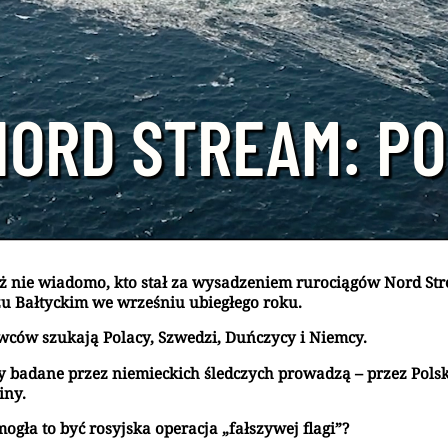
ORD STREAM: PO
ż nie wiadomo, kto stał za wysadzeniem rurociągów Nord St
u Bałtyckim we wrześniu ubiegłego roku.
wców szukają Polacy, Szwedzi, Duńczycy i Niemcy.
y badane przez niemieckich śledczych prowadzą – przez Polsk
iny.
ogła to być rosyjska operacja „fałszywej flagi”?