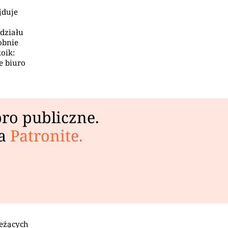
jduje
 działu
obnie
oik:
e biuro
ro publiczne.
na
Patronite.
leżących