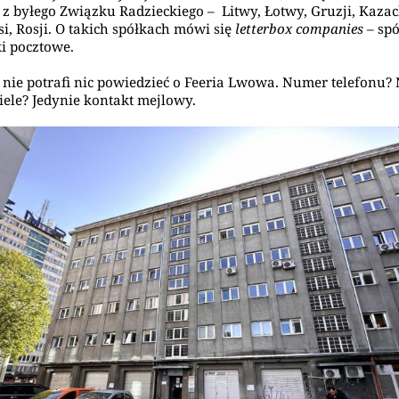
 z byłego Związku Radzieckiego – Litwy, Łotwy, Gruzji, Kaza
si, Rosji. O takich spółkach mówi się
letterbox companies
– spó
ki pocztowe.
 nie potrafi nic powiedzieć o Feeria Lwowa. Numer telefonu? 
iele? Jedynie kontakt mejlowy.