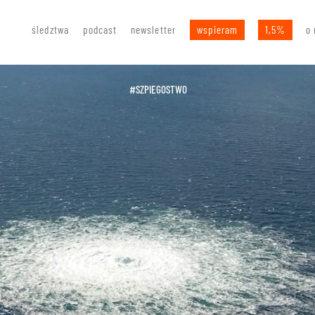
śledztwa
podcast
newsletter
wspieram
1,5%
o 
#SZPIEGOSTWO