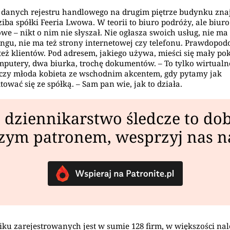
danych rejestru handlowego na drugim piętrze budynku zna
dziba spółki Feeria Lwowa. W teorii to biuro podróży, ale biuro
we – nikt o nim nie słyszał. Nie ogłasza swoich usług, nie ma
ngu, nie ma też strony internetowej czy telefonu. Prawdopod
też klientów. Pod adresem, jakiego używa, mieści się mały pok
mputery, dwa biurka, trochę dokumentów. – To tylko wirtualn
czy młoda kobieta ze wschodnim akcentem, gdy pytamy jak
tować się ze spółką. – Sam pan wie, jak to działa.
 dziennikarstwo śledcze to dob
zym patronem, wesprzyj nas 
ku zarejestrowanych jest w sumie 128 firm, w większości na