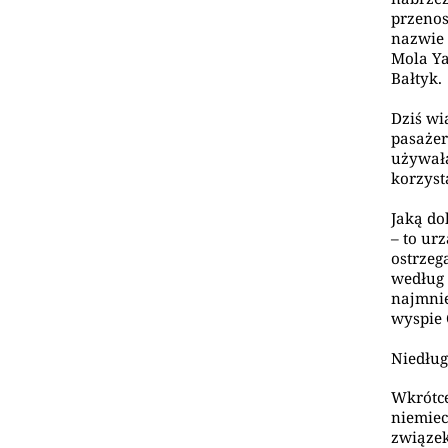
przenos
nazwie 
Mola Ya
Bałtyk
Dziś wi
pasażer
używała
korzyst
Jaką do
– to ur
ostrzeg
według 
najmnie
wyspie 
Niedług
Wkrótce
niemiec
związek