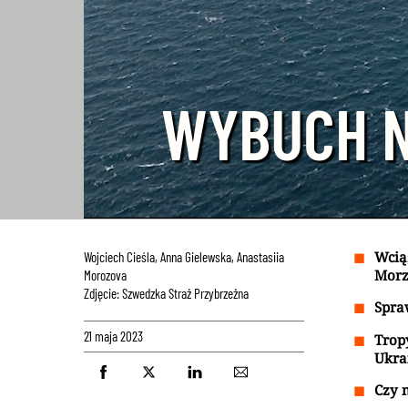
WYBUCH N
Wcią
Wojciech Cieśla, Anna Gielewska, Anastasiia
Morz
Morozova
Zdjęcie: Szwedzka Straż Przybrzeżna
Spra
21 maja 2023
Trop
Ukra
Czy m