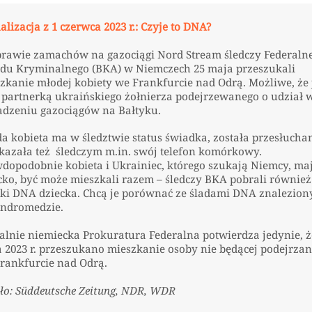
alizacja z 1 czerwca 2023 r.: Czyje to DNA?
rawie zamachów na gazociągi Nord Stream śledczy Federaln
du Kryminalnego (BKA) w Niemczech 25 maja przeszukali
zkanie młodej kobiety we Frankfurcie nad Odrą. Możliwe, że 
 partnerką ukraińskiego żołnierza podejrzewanego o udział 
dzeniu gazociągów na Bałtyku.
a kobieta ma w śledztwie status świadka, została przesłucha
kazała też śledczym m.in. swój telefon komórkowy.
dopodobnie kobieta i Ukrainiec, którego szukają Niemcy, ma
cko, być może mieszkali razem – śledczy BKA pobrali również
ki DNA dziecka. Chcą je porównać ze śladami DNA znalezio
ndromedzie.
jalnie niemiecka Prokuratura Federalna potwierdza jedynie, ż
 2023 r. przeszukano mieszkanie osoby nie będącej podejrza
rankfurcie nad Odrą.
ło: Süddeutsche Zeitung, NDR, WDR