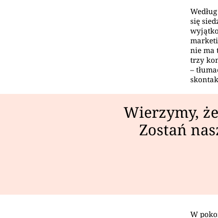
Według 
się sie
wyjątko
marketi
nie ma 
trzy ko
– tłuma
skontak
Wierzymy, że
Zostań nas
W pokoi