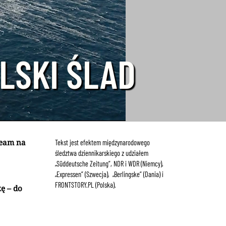
LSKI ŚLAD
ream na
Tekst jest efektem międzynarodowego
śledztwa dziennikarskiego z udziałem
„Süddeutsche Zeitung”, NDR i WDR (Niemcy),
„Expressen” (Szwecja), „Berlingske” (Dania) i
FRONTSTORY.PL (Polska).
ę – do