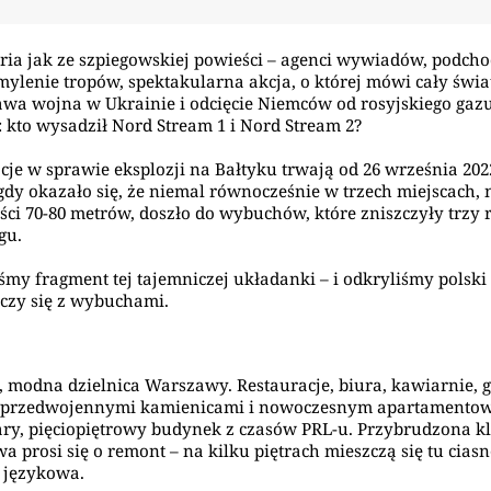
oria jak ze szpiegowskiej powieści – agenci wywiadów, podch
 mylenie tropów, spektakularna akcja, o której mówi cały świa
awa wojna w Ukrainie i odcięcie Niemców od rosyjskiego gazu
: kto wysadził Nord Stream 1 i Nord Stream 2?
cje w sprawie eksplozji na Bałtyku trwają od 26 września 2022
 gdy okazało się, że niemal równocześnie w trzech miejscach, 
ści 70-80 metrów, doszło do wybuchów, które zniszczyły trzy 
gu.
śmy fragment tej tajemniczej układanki – i odkryliśmy polski
ączy się z wybuchami.
, modna dzielnica Warszawy. Restauracje, biura, kawiarnie, g
 przedwojennymi kamienicami i nowoczesnym apartamento
ary, pięciopiętrowy budynek z czasów PRL-u. Przybrudzona k
a prosi się o remont – na kilku piętrach mieszczą się tu cias
a językowa.