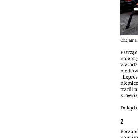
Oficjalna
Patrząc
najgorę
wysadze
mediów 
„Expres
niemiec
trafili
z Feer
Dokąd 
2.
Począte
nabrzeż