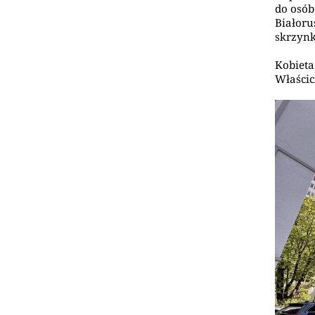
do osób
Białoru
skrzyn
Kobieta
Właścic