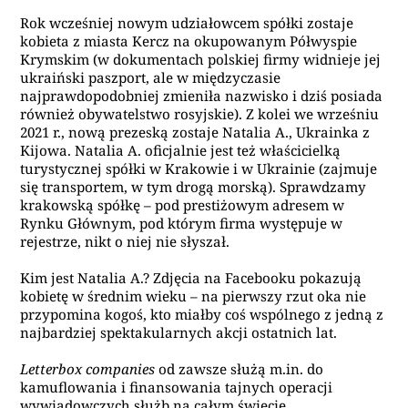
Rok wcześniej nowym udziałowcem spółki zostaje
kobieta z miasta Kercz na okupowanym Półwyspie
Krymskim (w dokumentach polskiej firmy widnieje jej
ukraiński paszport, ale w międzyczasie
najprawdopodobniej zmieniła nazwisko i dziś posiada
również obywatelstwo rosyjskie). Z kolei we wrześniu
2021 r., nową prezeską zostaje Natalia A., Ukrainka z
Kijowa. Natalia A. oficjalnie jest też właścicielką
turystycznej spółki w Krakowie i w Ukrainie (zajmuje
się transportem, w tym drogą morską). Sprawdzamy
krakowską spółkę – pod prestiżowym adresem w
Rynku Głównym, pod którym firma występuje w
rejestrze, nikt o niej nie słyszał.
Kim jest Natalia A.? Zdjęcia na Facebooku pokazują
kobietę w średnim wieku – na pierwszy rzut oka nie
przypomina kogoś, kto miałby coś wspólnego z jedną z
najbardziej spektakularnych akcji ostatnich lat.
Letterbox companies
od zawsze służą m.in. do
kamuflowania i finansowania tajnych operacji
wywiadowczych służb na całym świecie.