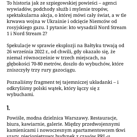
To historia jak ze szpiegowskiej powieści – agenci
wywiadów, podchody służb i mylenie tropów,
spektakularna akcja, o której mówi cały świat, a w tle
krwawa wojna w Ukrainie i odcięcie Niemców od
rosyjskiego gazu. I pytanie: kto wysadził Nord Stream
1 i Nord Stream 2?
Spekulacje w sprawie eksplozji na Bałtyku trwają od
26 września 2022 r., od chwili, gdy okazało się, że
niemal równocześnie w trzech miejscach, na
głębokości 70-80 metrów, doszło do wybuchów, które
zniszczyły trzy rury gazociągu.
Poznaliśmy fragment tej tajemniczej układanki – i
odkryliśmy polski wątek, który łączy się z
wybuchami.
1.
Powiśle, modna dzielnica Warszawy. Restauracje,
biura, kawiarnie, galerie. Między przedwojennymi
kamienicami i nowoczesnym apartamentowcem tkwi
szary, pięciopiętrowy budynek z czasów PRL-u.