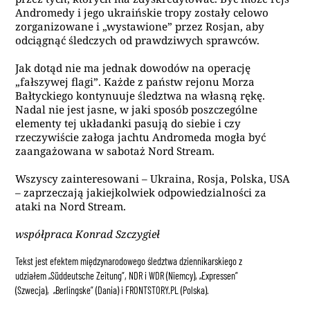
Andromedy i jego ukraińskie tropy zostały celowo
zorganizowane i „wystawione” przez Rosjan, aby
odciągnąć śledczych od prawdziwych sprawców.
Jak dotąd nie ma jednak dowodów na operację
„fałszywej flagi”. Każde z państw rejonu Morza
Bałtyckiego kontynuuje śledztwa na własną rękę.
Nadal nie jest jasne, w jaki sposób poszczególne
elementy tej układanki pasują do siebie i czy
rzeczywiście załoga jachtu Andromeda mogła być
zaangażowana w sabotaż Nord Stream.
Wszyscy zainteresowani – Ukraina, Rosja, Polska, USA
– zaprzeczają jakiejkolwiek odpowiedzialności za
ataki na Nord Stream.
współpraca Konrad Szczygieł
Tekst jest efektem międzynarodowego śledztwa dziennikarskiego z
udziałem „Süddeutsche Zeitung”, NDR i WDR (Niemcy), „Expressen”
(Szwecja), „Berlingske” (Dania) i FRONTSTORY.PL (Polska).