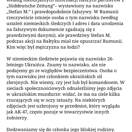
„Süddeutsche Zeitung”– wystawiony na nazwisko
„Stefan M.” i prawdopodobnie fałszywy. W Rumunii
rzeczywiście istnieje osoba o tym nazwisku (według
ustaleń niemieckich śledczych ł adres i data urodzenia
na fałszywym dokumencie zgadzają się z
prawdziwymi danymi), ale prawdziwy Stefan M.
podczas akcji na Bałtyku miał nie opuszczać Rumunii.
Kim więc był mężczyzna na łodzi?
W niemieckim śledztwie pojawia się nazwisko 26-
letniego Ukraińca. Znamy to nazwisko, ale nie
podajemy go ze względów bezpieczeństwa. Osoba o
tym nazwisku jest członkiem ukraińskich sił
zbrojnych. Nie wiemy, czy jest lub był komandosem. W
sieciach społecznościowych odnaleźliśmy jego zdjęcia
w ukraińskim mundurze: widać, że ma na ciele kilka
rzucających się w oczy tatuaży. Na niektórych
zdjęciach jest uzbrojony w przedmiot, który wygląda
jak AK-47, często pozuje w towarzystwie innych
żołnierzy.
Dodzwaniamy się do członka jego bliskiej rodziny.