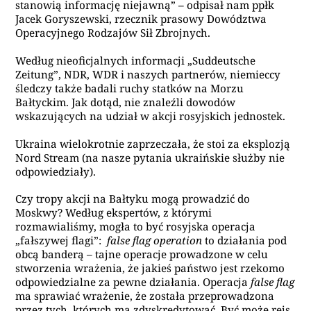
stanowią informację niejawną” – odpisał nam ppłk
Jacek Goryszewski, r
zecznik prasowy
Dowództwa
Operacyjnego Rodzajów Sił Zbrojnych.
Według nieoficjalnych informacji „Suddeutsche
Zeitung”, NDR, WDR i naszych partnerów, niemieccy
śledczy także badali ruchy statków na Morzu
Bałtyckim. Jak dotąd, nie znaleźli dowodów
wskazujących na udział w akcji rosyjskich jednostek.
Ukraina wielokrotnie zaprzeczała, że stoi za eksplozją
Nord Stream (na nasze pytania ukraińskie służby nie
odpowiedziały).
Czy tropy akcji na Bałtyku mogą prowadzić do
Moskwy? Według ekspertów, z którymi
rozmawialiśmy, mogła to być rosyjska operacja
„fałszywej flagi”:
false flag operation
to działania pod
obcą banderą – tajne operacje prowadzone w celu
stworzenia wrażenia, że jakieś państwo jest rzekomo
odpowiedzialne za pewne działania. Operacja
false flag
ma sprawiać wrażenie, że została przeprowadzona
przez tych, których ma zdyskredytować. Być może rejs