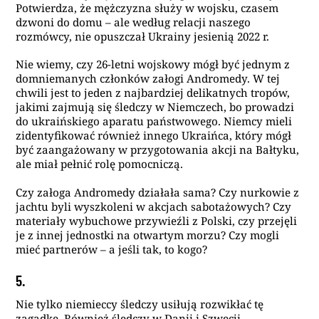
Potwierdza, że mężczyzna służy w wojsku, czasem
dzwoni do domu – ale według relacji naszego
rozmówcy, nie opuszczał Ukrainy jesienią 2022 r.
Nie wiemy, czy 26-letni wojskowy mógł być jednym z
domniemanych członków załogi Andromedy. W tej
chwili jest to jeden z najbardziej delikatnych tropów,
jakimi zajmują się śledczy w Niemczech, bo prowadzi
do ukraińskiego aparatu państwowego. Niemcy mieli
zidentyfikować również innego Ukraińca, który mógł
być zaangażowany w przygotowania akcji na Bałtyku,
ale miał pełnić rolę pomocniczą.
Czy załoga Andromedy działała sama? Czy nurkowie z
jachtu byli wyszkoleni w akcjach sabotażowych? Czy
materiały wybuchowe przywieźli z Polski, czy przejęli
je z innej jednostki na otwartym morzu? Czy mogli
mieć partnerów – a jeśli tak, to kogo?
5.
Nie tylko niemieccy śledczy usiłują rozwikłać tę
zagadkę. Również śledczy w Danii i Szwecji