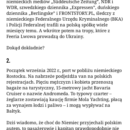
niemieckich mediów „Süddeutsche Zeitung”, NDR i
WDR, szwedzkiego dziennika „Expressen”, duńskiego
dziennika „Berlingske” i FRONTSTORY.PL, śledczy z
niemieckiego Federalnego Urzędu Kryminalnego (BKA)
i Policji Federalnej trafili na polską spółkę wiele
miesięcy temu. A wkrótce potem na tropy, które z
Feeria Lwowa prowadzą do Ukrainy.
Dokąd dokładnie?
2.
Początek września 2022 r., port w pobliżu niemieckiego
Rostocku. Na nabrzeże podjeżdża van na polskich
rejestracjach. Pięciu mężczyzn i kobieta przenoszą
bagaże na turystyczny, 15-metrowy jacht Bavaria
Cruiser o nazwie Andromeda. To typowy czarter –
żeglarze zostawiają kaucję firmie Mola Yachting, płacą
za wynajem łodzi i paliwo – i mogą wypływać na
Bałtyk.
Dziś wiadomo, że choć do Niemiec przyjechali polskim
autem, to pasażerowie i kapitan prawdopodobnie nie