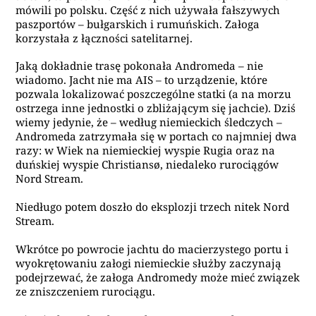
mówili po polsku. Część z nich używała fałszywych
paszportów – bułgarskich i rumuńskich. Załoga
korzystała z łączności satelitarnej.
Jaką dokładnie trasę pokonała Andromeda – nie
wiadomo. Jacht nie ma AIS – to urządzenie, które
pozwala lokalizować poszczególne statki (a na morzu
ostrzega inne jednostki o zbliżającym się jachcie). Dziś
wiemy jedynie, że – według niemieckich śledczych –
Andromeda zatrzymała się w portach co najmniej dwa
razy: w Wiek na niemieckiej wyspie Rugia oraz na
duńskiej wyspie Christiansø, niedaleko rurociągów
Nord Stream.
Niedługo potem doszło do eksplozji trzech nitek Nord
Stream.
Wkrótce po powrocie jachtu do macierzystego portu i
wyokrętowaniu załogi niemieckie służby zaczynają
podejrzewać, że załoga Andromedy może mieć związek
ze zniszczeniem rurociągu.