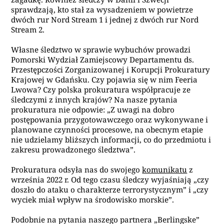
sprawdzają, kto stał za wysadzeniem w powietrze
dwóch rur Nord Stream 1 i jednej z dwóch rur Nord
Stream 2.
Własne śledztwo w sprawie wybuchów prowadzi
Pomorski Wydział Zamiejscowy Departamentu ds.
Przestępczości Zorganizowanej i Korupcji Prokuratury
Krajowej w Gdańsku. Czy pojawia się w nim Feeria
Lwowa? Czy polska prokuratura współpracuje ze
śledczymi z innych krajów? Na nasze pytania
prokuratura nie odpowie: „Z
uwagi na dobro
postępowania przygotowawczego oraz wykonywane i
planowane czynności procesowe, na obecnym etapie
nie udzielamy bliższych informacji, co do przedmiotu i
zakresu prowadzonego śledztwa”.
Prokuratura
odsyła nas do swojego
komunikatu
z
września 2022 r. Od tego czasu śledczy
wyjaśniają „czy
doszło do ataku o charakterze terrorystycznym” i „czy
wyciek miał wpływ na środowisko morskie”.
Podobnie na pytania naszego partnera „Berlingske”