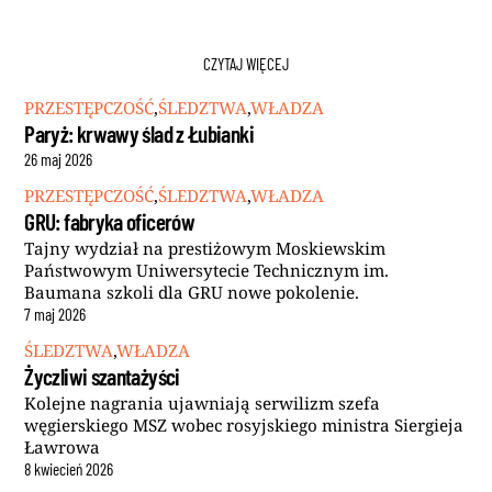
CZYTAJ WIĘCEJ
PRZESTĘPCZOŚĆ
,
ŚLEDZTWA
,
WŁADZA
Paryż: krwawy ślad z Łubianki
26
maj
2026
PRZESTĘPCZOŚĆ
,
ŚLEDZTWA
,
WŁADZA
GRU: fabryka oficerów
Tajny wydział na prestiżowym Moskiewskim
Państwowym Uniwersytecie Technicznym im.
Baumana szkoli dla GRU nowe pokolenie.
7
maj
2026
ŚLEDZTWA
,
WŁADZA
Życzliwi szantażyści
Kolejne nagrania ujawniają serwilizm szefa
węgierskiego MSZ wobec rosyjskiego ministra Siergieja
Ławrowa
8
kwiecień
2026