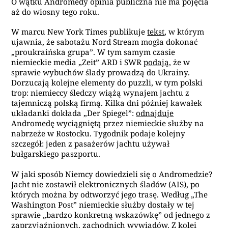
O wątku Andromedy opinia publiczna nie ma pojęcia
aż do wiosny tego roku.
W marcu New York Times publikuje
tekst
, w którym
ujawnia, że sabotażu Nord Stream mogła dokonać
„proukraińska grupa”. W tym samym czasie
niemieckie media „Zeit” ARD i SWR
podają
, że w
sprawie wybuchów ślady prowadzą do Ukrainy.
Dorzucają kolejne elementy do puzzli, w tym polski
trop: niemieccy śledczy wiążą wynajem jachtu z
tajemniczą polską firmą. Kilka dni później kawałek
układanki dokłada „Der Spiegel”:
odnajduje
Andromedę wyciągniętą przez niemieckie służby na
nabrzeże w Rostocku. Tygodnik podaje kolejny
szczegół: jeden z pasażerów jachtu używał
bułgarskiego paszportu.
W jaki sposób Niemcy dowiedzieli się o Andromedzie?
Jacht nie zostawił elektronicznych śladów (AIS), po
których można by odtworzyć jego trasę. Według „The
Washington Post” niemieckie służby dostały w tej
sprawie „bardzo konkretną wskazówkę” od jednego z
zaprzyjaźnionych, zachodnich wywiadów. Z kolei