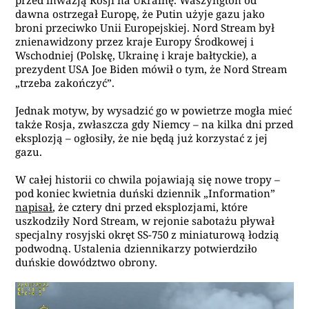
przed inwazją Rosji na Ukrainę. Waszyngton od
dawna ostrzegał Europę, że Putin użyje gazu jako
broni przeciwko Unii Europejskiej. Nord Stream był
znienawidzony przez kraje Europy Środkowej i
Wschodniej (Polskę, Ukrainę i kraje bałtyckie), a
prezydent USA Joe Biden mówił o tym, że Nord Stream
„trzeba zakończyć”.
Jednak motyw, by wysadzić go w powietrze mogła mieć
także Rosja, zwłaszcza gdy Niemcy – na kilka dni przed
eksplozją – ogłosiły, że nie będą już korzystać z jej
gazu.
W całej historii co chwila pojawiają się nowe tropy –
pod koniec kwietnia duński dziennik „Information”
napisał
, że cztery dni przed eksplozjami, które
uszkodziły Nord Stream, w rejonie sabotażu pływał
specjalny rosyjski okręt SS-750 z miniaturową łodzią
podwodną. Ustalenia dziennikarzy potwierdziło
duńskie dowództwo obrony.