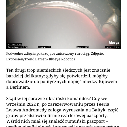
Podwodne zdjęcia pokazujące zniszczony rurociąg. Zdjęcie:
Expressen/Trond Larsen- Blueye Robotics
Ten drugi trop niemieckich śledczych jest znacznie
bardziej delikatny: gdyby się potwierdził, mógłby
doprowadzić do politycznych napięć między Kijowem
a Berlinem.
Skąd w tej sprawie ukraiński komandos? Gdy we
wrześniu 2022 r., po zarezerwowaniu przez Feeria
Lwowa Andromedy załoga wyruszała na Bałtyk, część
grupy przedstawiła firmie czarterowej paszporty.
Wśród nich miał się znaleźć rumuński paszport –
według nieoficjalnych informacji naszych partnerów z