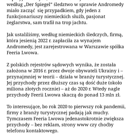
według „Der Spiegel” śledztwo w sprawie Andromedy
miało zacząć się przypadkiem, gdy jeden z
funkcjonariuszy niemieckich służb, pasjonat
żeglarstwa, sam trafił na trop jachtu.
Jak ustaliliśmy, według niemieckich śledczych, firmą,
która jesienią 2022 r. zapłaciła za wynajem
Andromedy, jest zarejestrowana w Warszawie spółka
Feeria Lwowa.
Z polskich rejestrów sądowych wynika, że została
założona w 2016 r. przez dwoje obywateli Ukrainy i –
przynajmniej w teorii – działa w branży turystycznej.
Jej przychody przez dłuższy czas są dość duże (około
miliona złotych rocznie) – aż do 2020 r. Wtedy nagle
przychody Feerii Lwowa skaczą do ponad 13 mln zł.
To interesujące, bo rok 2020 to pierwszy rok pandemii,
firmy z branży turystycznej padają jak muchy.
Tymczasem Feeria Lwowa jedenastokrotnie zwiększa
przychody – bez reklam, strony www czy choćby
telefonu kontaktowego.