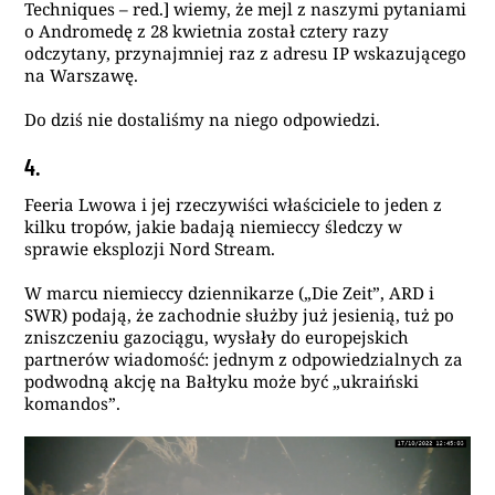
Techniques – red.] wiemy, że mejl z naszymi pytaniami
o Andromedę z 28 kwietnia został cztery razy
odczytany, przynajmniej raz z adresu IP wskazującego
na Warszawę.
Do dziś nie dostaliśmy na niego odpowiedzi.
4.
Feeria Lwowa i jej rzeczywiści właściciele to jeden z
kilku tropów, jakie badają niemieccy śledczy w
sprawie eksplozji Nord Stream.
W marcu niemieccy dziennikarze („Die Zeit”, ARD i
SWR) podają, że zachodnie służby już jesienią, tuż po
zniszczeniu gazociągu, wysłały do ​​europejskich
partnerów wiadomość: jednym z odpowiedzialnych za
podwodną akcję na Bałtyku może być „ukraiński
komandos”.