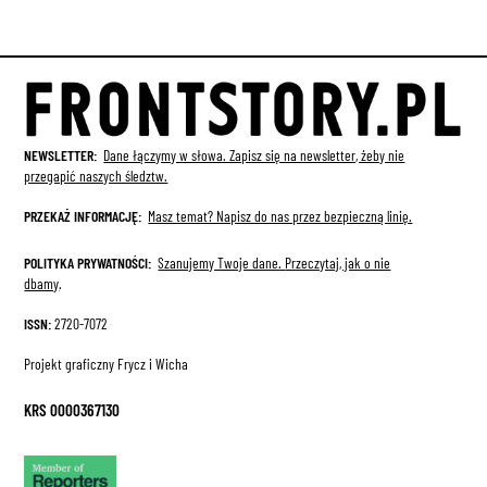
NEWSLETTER:
Dane łączymy w słowa. Zapisz się na newsletter, żeby nie
przegapić naszych śledztw.
PRZEKAŻ INFORMACJĘ:
Masz temat? Napisz do nas przez bezpieczną linię.
POLITYKA PRYWATNOŚCI:
Szanujemy Twoje dane.
Przeczytaj, jak o nie
dbamy
.
ISSN:
2720-7072
Projekt graficzny Frycz i Wicha
KRS 0000367130