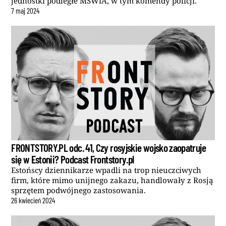
jednostki podległe MSWiA, w tym komendy policji.
7
maj
2024
FRONTSTORY.PL odc. 41, Czy rosyjskie wojsko zaopatruje
się w Estonii? Podcast Frontstory.pl
Estońscy dziennikarze wpadli na trop nieuczciwych
firm, które mimo unijnego zakazu, handlowały z Rosją
sprzętem podwójnego zastosowania.
26
kwiecień
2024