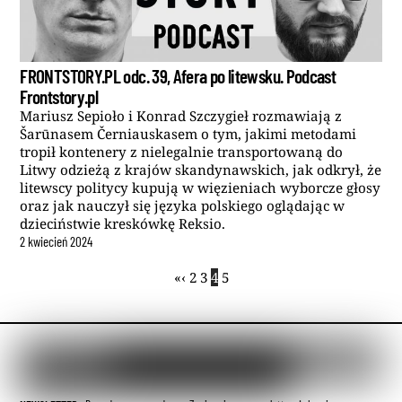
FRONTSTORY.PL odc. 39, Afera po litewsku. Podcast
Frontstory.pl
Mariusz Sepioło i Konrad Szczygieł rozmawiają z
Šarūnasem Černiauskasem o tym, jakimi metodami
tropił kontenery z nielegalnie transportowaną do
Litwy odzieżą z krajów skandynawskich, jak odkrył, że
litewscy politycy kupują w więzieniach wyborcze głosy
oraz jak nauczył się języka polskiego oglądając w
dzieciństwie kreskówkę Reksio.
2
kwiecień
2024
«
‹
2
3
4
5