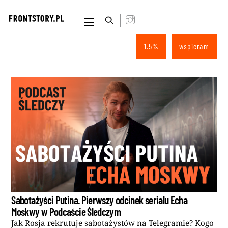
Skip
to
Menu
content
1.5%
wspieram
Sabotażyści Putina. Pierwszy odcinek serialu Echa
Moskwy w Podcaście Śledczym
Jak Rosja rekrutuje sabotażystów na Telegramie? Kogo