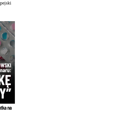
pejski
utka na