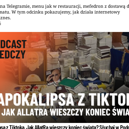
na Telegramie, menu jak w restauracji, mefedron z dostawą 
atu. W tym odcinku pokazujemy, jak działa internetowy
znes.
5
sa z Tiktoka. Jak AllatRa wieszczy koniec świata? Słuchaj w Pod