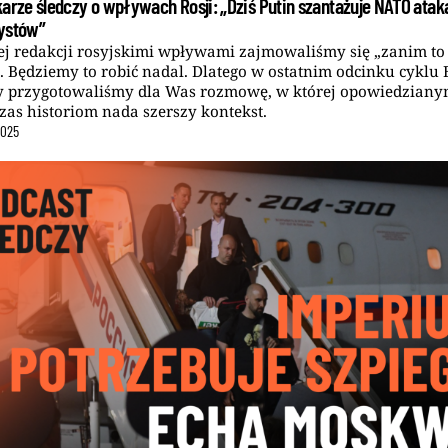
karze śledczy o wpływach Rosji: „Dziś Putin szantażuje NATO ata
ystów”
j redakcji rosyjskimi wpływami zajmowaliśmy się „zanim to
 Będziemy to robić nadal. Dlatego w ostatnim odcinku cyklu 
 przygotowaliśmy dla Was rozmowę, w której opowiedzian
zas historiom nada szerszy kontekst.
2025