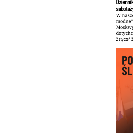
Dzienni
sabotaż
W nasze
modne”.
Moskwy
dotychc
2
styczeń