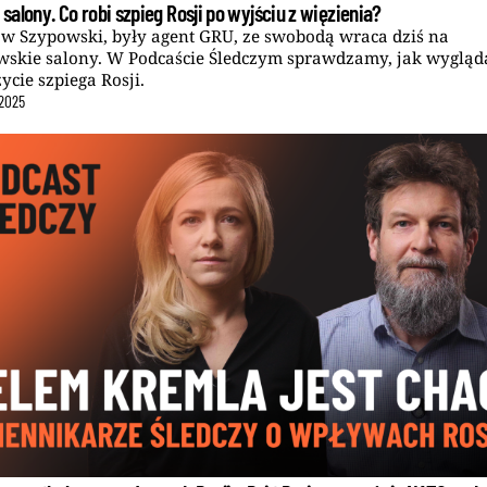
a salony. Co robi szpieg Rosji po wyjściu z więzienia?
aw Szypowski, były agent GRU, ze swobodą wraca dziś na
skie salony. W Podcaście Śledczym sprawdzamy, jak wygląd
ycie szpiega Rosji.
2025