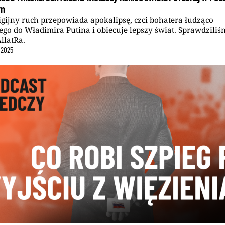
ym
igijny ruch przepowiada apokalipsę, czci bohatera łudząco
go do Władimira Putina i obiecuje lepszy świat. Sprawdziliś
AllatRa.
2025