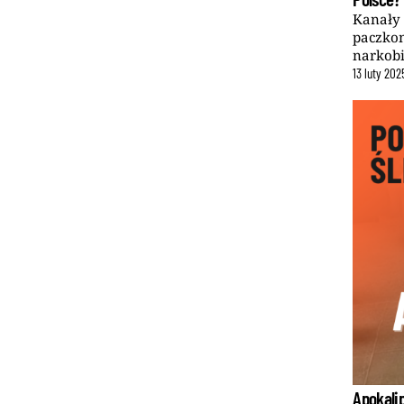
Kanały 
paczkom
narkobi
13
luty
202
Apokalip