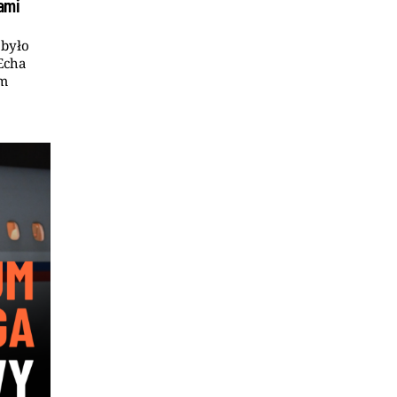
kami
 było
Echa
ym