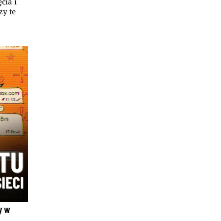
cia i
zy te
zy w