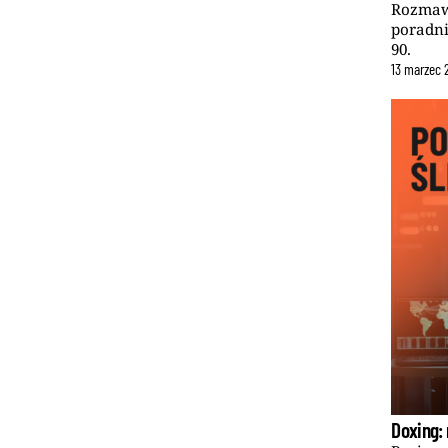
Rozmaw
poradni
90.
13
marzec
Doxing: