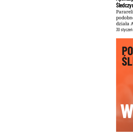
Śledcz
Pararel
podobne
działa 
30
styczeń