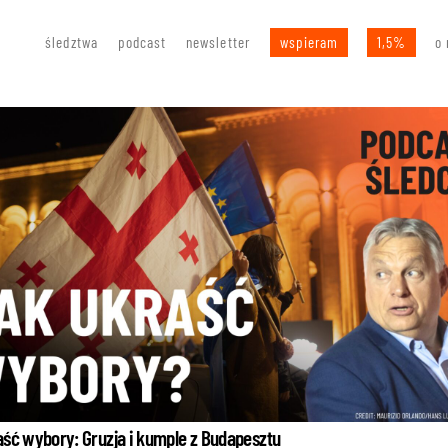
śledztwa
podcast
newsletter
wspieram
1,5%
o 
aść wybory: Gruzja i kumple z Budapesztu