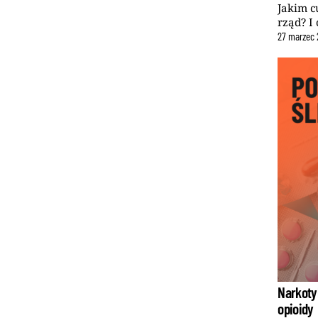
Jakim c
rząd? I
27
marzec
Narkoty
opioidy