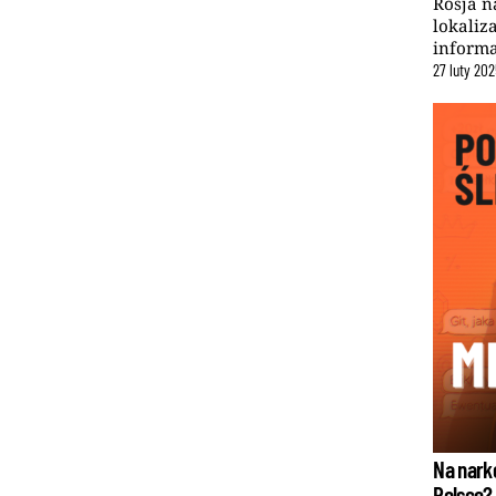
Rosja n
lokaliz
informa
27
luty
202
Na narko
Polsce?