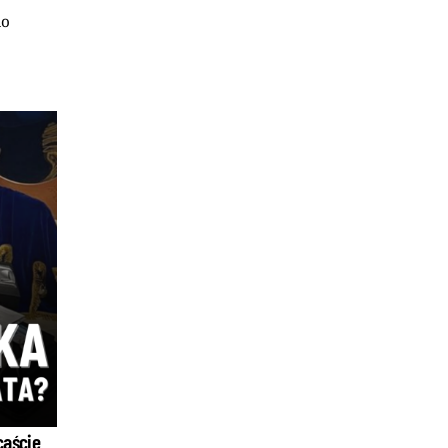
do
caście