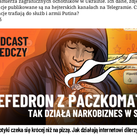
amierza zagranicznych ochotników w Ukrainie. Ich dane, zdję
acje publikowane są na hejterskich kanałach na Telegramie. C
cje trafiają do służb i armii Putina?
5
tyki czeka się krócej niż na pizzę. Jak działają internetowi diler