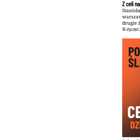
Z celi n
Stanisł
warszaw
drugie ż
16
styczeń