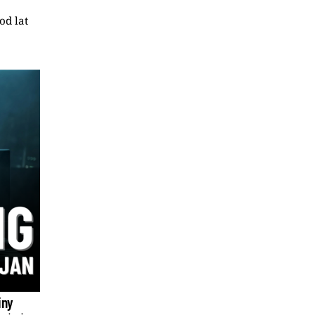
od lat
iny