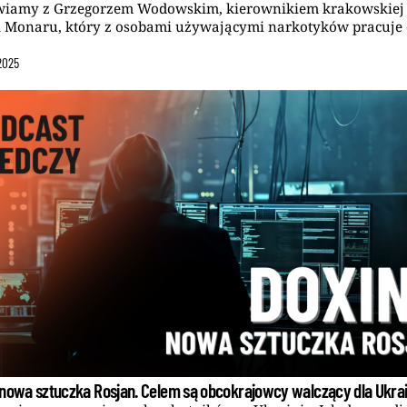
iamy z Grzegorzem Wodowskim, kierownikiem krakowskiej
 Monaru, który z osobami używającymi narkotyków pracuje 
2025
 nowa sztuczka Rosjan. Celem są obcokrajowcy walczący dla Ukra