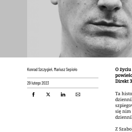
O życiu
Konrad Szczygieł, Mariusz Sepioło
powieśc
Direkt 
29 lutego 2023
Ta hist
dzienni
szpiego
się nim
dzienni
Z Szabo