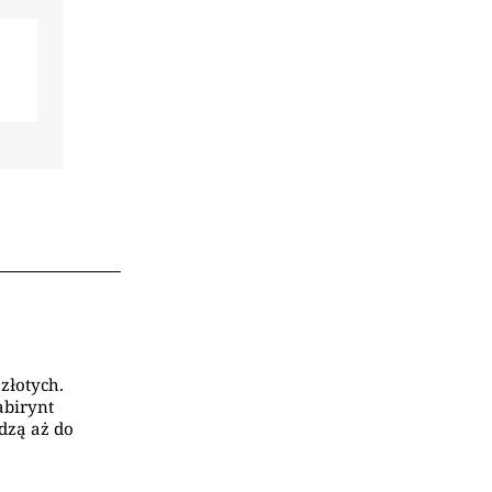
złotych.
abirynt
dzą aż do