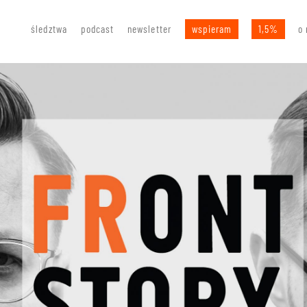
śledztwa
podcast
newsletter
wspieram
1,5%
o 