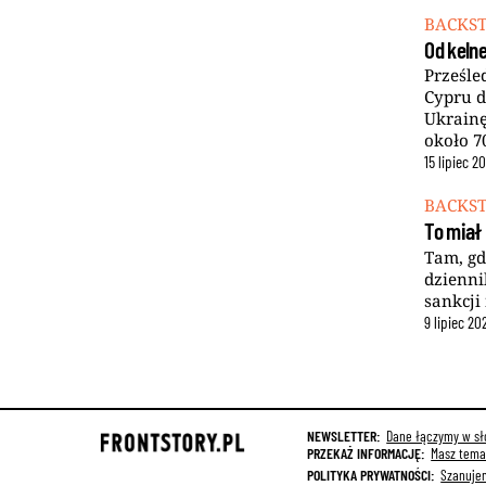
BACKS
Od kelne
Prześle
Cypru d
Ukrainę
około 7
15
lipiec
20
BACKS
To miał
Tam, gd
dzienni
sankcji
9
lipiec
20
NEWSLETTER:
Dane łączymy w sło
PRZEKAŻ INFORMACJĘ:
Masz temat
POLITYKA PRYWATNOŚCI:
Szanuje