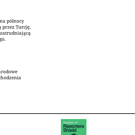
 na północy
 przez Turcję,
 zatrudniającą
go.
narodowe
chodzenia