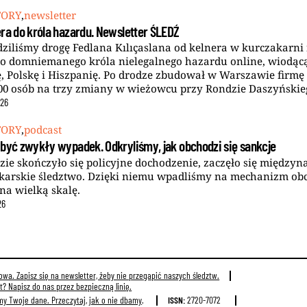
TORY
,
newsletter
ra do króla hazardu. Newsletter ŚLEDŹ
dziliśmy drogę Fedlana Kılıçaslana od kelnera w kurczakarni
o domniemanego króla nielegalnego hazardu online, wiodącą
, Polskę i Hiszpanię. Po drodze zbudował w Warszawie firmę
00 osób na trzy zmiany w wieżowcu przy Rondzie Daszyńskie
26
TORY
,
podcast
 być zwykły wypadek. Odkryliśmy, jak obchodzi się sankcje
zie skończyło się policyjne dochodzenie, zaczęło się między
karskie śledztwo. Dzięki niemu wpadliśmy na mechanizm ob
 na wielką skalę.
26
wa. Zapisz się na newsletter, żeby nie przegapić naszych śledztw.
? Napisz do nas przez bezpieczną linię.
my Twoje dane.
Przeczytaj, jak o nie dbamy
.
ISSN:
2720-7072