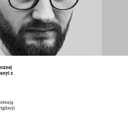
ecznej
anyi z
eresują
igilacji