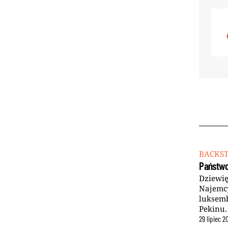
BACKS
Państwo
Dziewię
Najemcy
luksemb
Pekinu.
29
lipiec
2