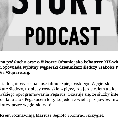
 na podsłuchu oraz o Viktorze Orbanie jako bohaterze XIX-wi
i opowiada wybitny węgierski dziennikarz śledczy Szabolcs P
36 i VSquare.org.
oria to gotowy scenariusz filmu szpiegowskiego. Węgierski
karz śledczy, tropiący rosyjskie wpływy, staje się celem ataku
wskiego oprogramowania Pegasus. Okazuje się, że służby int
 od lat a atak Pegasusem to tylko jeden z wielu przejawów inw
karzy przez węgierski rząd.
lcsem rozmawiają Mariusz Sepioło i Konrad Szczygieł.