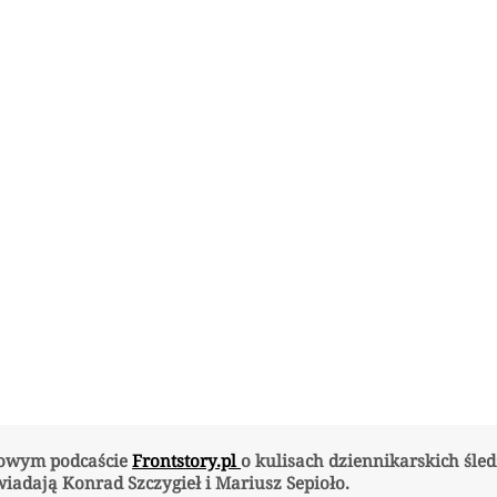
owym podcaście
Frontstory.pl
o kulisach dziennikarskich śle
iadają Konrad Szczygieł i Mariusz Sepioło.