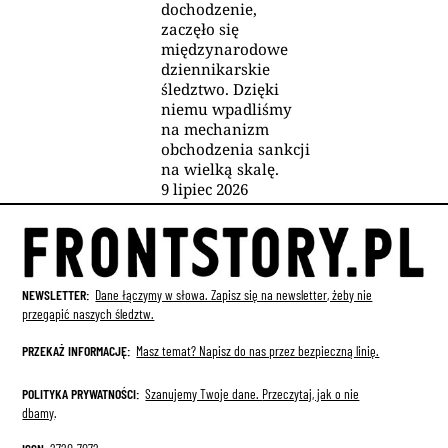
dochodzenie,
zaczęło się
międzynarodowe
dziennikarskie
śledztwo. Dzięki
niemu wpadliśmy
na mechanizm
obchodzenia sankcji
na wielką skalę.
9
lipiec
2026
NEWSLETTER:
Dane łączymy w słowa. Zapisz się na newsletter, żeby nie
przegapić naszych śledztw.
PRZEKAŻ INFORMACJĘ:
Masz temat? Napisz do nas przez bezpieczną linię.
POLITYKA PRYWATNOŚCI:
Szanujemy Twoje dane.
Przeczytaj, jak o nie
dbamy
.