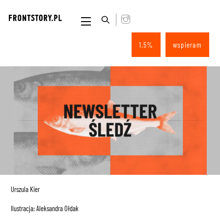
Skip
to
Menu
content
1.5%
wspieram
Urszula Kier
Ilustracja: Aleksandra Ołdak