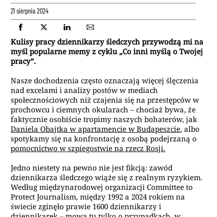
21 sierpnia 2024
Kulisy pracy dziennikarzy śledczych przywodzą mi na
myśl popularne memy z cyklu „Co inni myślą o Twojej
pracy”.
Nasze dochodzenia często oznaczają więcej ślęczenia
nad excelami i analizy postów w mediach
społecznościowych niż czajenia się na przestępców w
prochowcu i ciemnych okularach – chociaż bywa, że
faktycznie osobiście tropimy naszych bohaterów, jak
Daniela Obajtka w apartamencie w Budapeszcie
, albo
spotykamy się na konfrontację z osobą podejrzaną o
pomocnictwo w szpiegostwie na rzecz Rosji.
Jedno niestety na pewno nie jest fikcją: zawód
dziennikarza śledczego wiąże się z realnym ryzykiem.
Według międzynarodowej organizacji Committee to
Protect Journalism, między 1992 a 2024 rokiem na
świecie zginęło prawie 1600 dziennikarzy i
dziennikarek – mowa tu tylko o przypadkach, w