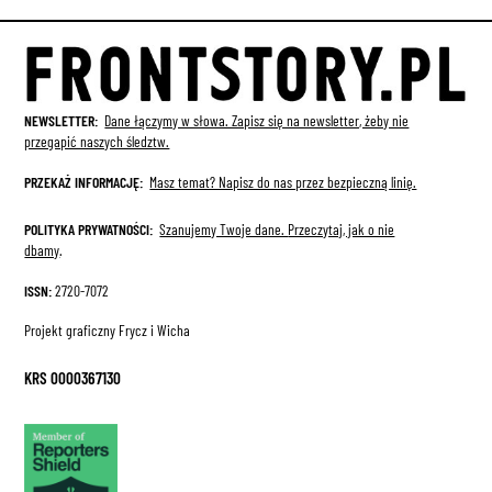
NEWSLETTER:
Dane łączymy w słowa. Zapisz się na newsletter, żeby nie
przegapić naszych śledztw.
PRZEKAŻ INFORMACJĘ:
Masz temat? Napisz do nas przez bezpieczną linię.
POLITYKA PRYWATNOŚCI:
Szanujemy Twoje dane.
Przeczytaj, jak o nie
dbamy
.
ISSN:
2720-7072
Projekt graficzny Frycz i Wicha
KRS 0000367130