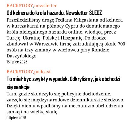
BACKSTORY
,
newsletter
Od kelnera do króla hazardu. Newsletter ŚLEDŹ
Prześledziliśmy drogę Fedlana Kılıçaslana od kelnera
w kurczakarni na północy Cypru do domniemanego
króla nielegalnego hazardu online, wiodącą przez
Turcję, Ukrainę, Polskę i Hiszpanię. Po drodze
zbudował w Warszawie firmę zatrudniającą około 700
osób na trzy zmiany w wieżowcu przy Rondzie
Daszyńskiego.
15
lipiec
2026
BACKSTORY
,
podcast
To miał być zwykły wypadek. Odkryliśmy, jak obchodzi
się sankcje
Tam, gdzie skończyło się policyjne dochodzenie,
zaczęło się międzynarodowe dziennikarskie śledztwo.
Dzięki niemu wpadliśmy na mechanizm obchodzenia
sankcji na wielką skalę.
9
lipiec
2026