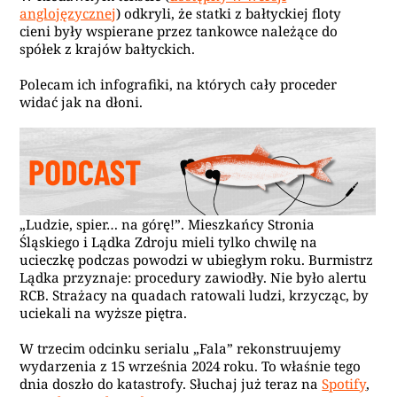
anglojęzycznej
) odkryli, że statki z bałtyckiej floty
cieni były wspierane przez tankowce należące do
spółek z krajów bałtyckich.
Polecam ich infografiki, na których cały proceder
widać jak na dłoni.
„Ludzie, spier… na górę!”. Mieszkańcy Stronia
Śląskiego i Lądka Zdroju mieli tylko chwilę na
ucieczkę podczas powodzi w ubiegłym roku. Burmistrz
Lądka przyznaje: procedury zawiodły. Nie było alertu
RCB. Strażacy na quadach ratowali ludzi, krzycząc, by
uciekali na wyższe piętra.
W trzecim odcinku serialu „Fala” rekonstruujemy
wydarzenia z 15 września 2024 roku. To właśnie tego
dnia doszło do katastrofy. Słuchaj już teraz na
Spotify
,