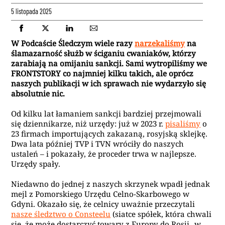
5 listopada 2025
W Podcaście Śledczym wiele razy
narzekaliśmy
na
ślamazarność służb w ściganiu cwaniaków, którzy
zarabiają na omijaniu sankcji. Sami wytropiliśmy we
FRONTSTORY co najmniej kilku takich, ale oprócz
naszych publikacji w ich sprawach nie wydarzyło się
absolutnie nic.
Od kilku lat łamaniem sankcji bardziej przejmowali
się dziennikarze, niż urzędy: już w 2023 r.
pisaliśmy
o
23 firmach importujących zakazaną, rosyjską sklejkę.
Dwa lata później TVP i TVN wróciły do naszych
ustaleń – i pokazały, że proceder trwa w najlepsze.
Urzędy spały.
Niedawno do jednej z naszych skrzynek wpadł jednak
mejl z Pomorskiego Urzędu Celno-Skarbowego w
Gdyni. Okazało się, że celnicy uważnie przeczytali
nasze śledztwo o Consteelu
(siatce spółek, która chwali
się, że może dostarczyć towary z Europy do Rosji „w