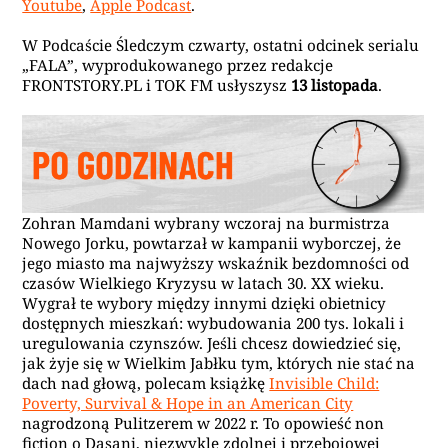
Youtube
,
Apple Podcast
.
W Podcaście Śledczym czwarty, ostatni odcinek serialu
„FALA”, wyprodukowanego przez redakcje
FRONTSTORY.PL i TOK FM usłyszysz
13 listopada
.
Zohran Mamdani wybrany wczoraj na burmistrza
Nowego Jorku, powtarzał w kampanii wyborczej, że
jego miasto ma najwyższy wskaźnik bezdomności od
czasów Wielkiego Kryzysu w latach 30. XX wieku.
Wygrał te wybory między innymi dzięki obietnicy
dostępnych mieszkań: wybudowania 200 tys. lokali i
uregulowania czynszów. Jeśli chcesz dowiedzieć się,
jak żyje się w Wielkim Jabłku tym, których nie stać na
dach nad głową, polecam książkę
Invisible Child:
Poverty, Survival & Hope in an American City
nagrodzoną Pulitzerem w 2022 r. To opowieść non
fiction o Dasani, niezwykle zdolnej i przebojowej