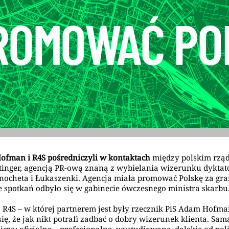
ROMOWAĆ PO
fman i R4S pośredniczyli w kontaktach
między polskim rzą
ttinger, agencją PR-ową znaną z wybielania wizerunku dyktat
inocheta i Łukaszenki. Agencja miała promować Polskę za gra
e spotkań odbyło się w gabinecie ówczesnego ministra skarbu
 R4S – w której partnerem jest były rzecznik PiS Adam Hofma
się, że jak nikt potrafi zadbać o dobry wizerunek klienta. Sa