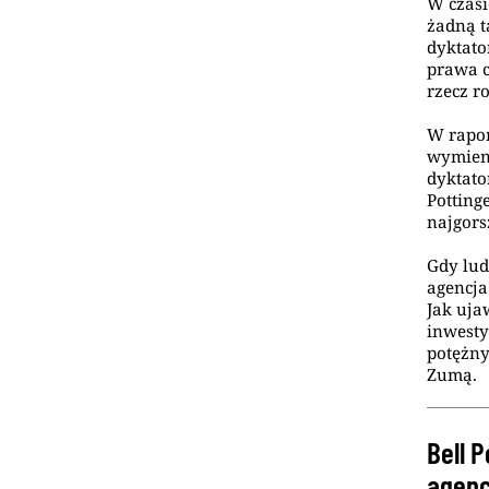
W czasi
żadną t
dyktato
prawa c
rzecz r
W rapor
wymieni
dyktato
Potting
najgors
Gdy lud
agencja
Jak uja
inwesty
potężn
Zumą.
Bell 
agenc