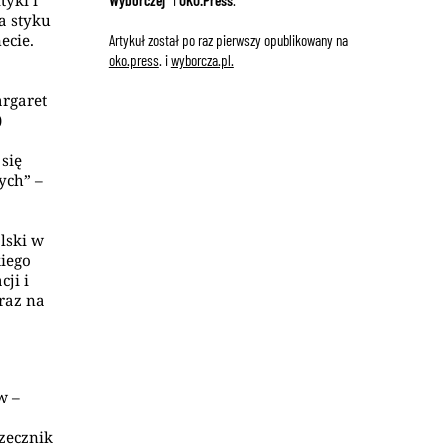
tyki i
Wyborczej”
i
OKO.Press
.
a styku
ecie.
Artykuł został po raz pierwszy opublikowany na
oko.press
.
i
wyborcza.pl.
argaret
)
się
ych” –
lski w
kiego
ji i
raz na
w –
zecznik