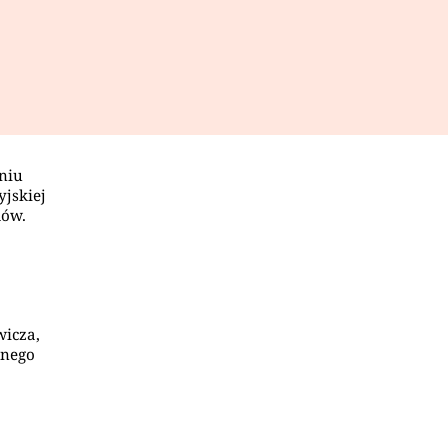
aniu
yjskiej
mów.
wicza,
anego