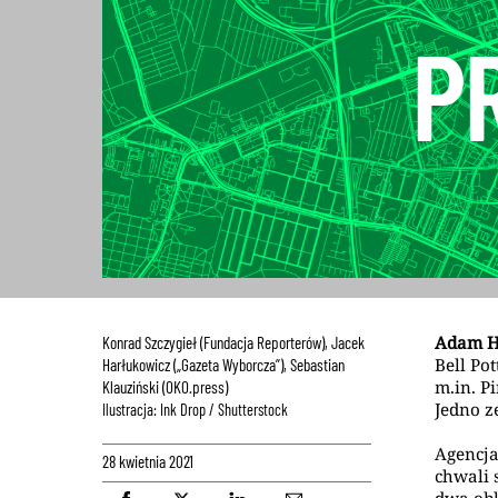
P
Adam Ho
Konrad Szczygieł (Fundacja Reporterów), Jacek
Bell Po
Harłukowicz („Gazeta Wyborcza”), Sebastian
m.in. P
Klauziński (OKO.press)
Jedno z
Ilustracja:
Ink Drop / Shutterstock
Agencja
28 kwietnia 2021
chwali 