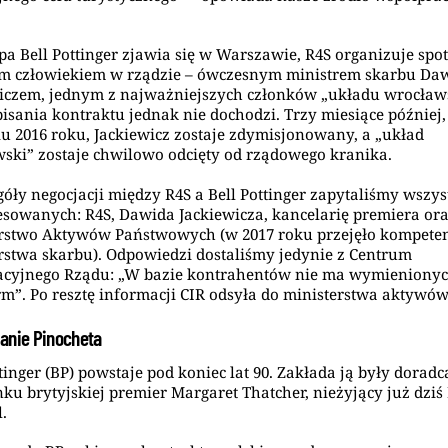
pa Bell Pottinger zjawia się w Warszawie, R4S organizuje spo
im człowiekiem w rządzie – ówczesnym ministrem skarbu D
iczem, jednym z najważniejszych członków „układu wrocław
isania kontraktu jednak nie dochodzi. Trzy miesiące później
u 2016 roku, Jackiewicz zostaje zdymisjonowany, a „układ
ski” zostaje chwilowo odcięty od rządowego kranika.
góły negocjacji między R4S a Bell Pottinger zapytaliśmy wszys
esowanych: R4S, Dawida Jackiewicza, kancelarię premiera or
rstwo Aktywów Państwowych (w 2017 roku przejęło kompete
rstwa skarbu). Odpowiedzi dostaliśmy jedynie z Centrum
cyjnego Rządu: „W bazie kontrahentów nie ma wymienionyc
rm”. Po resztę informacji CIR odsyła do ministerstwa aktywów
anie Pinocheta
ttinger (BP) powstaje pod koniec lat 90. Zakłada ją były doradc
ku brytyjskiej premier Margaret Thatcher, nieżyjący już dziś
l.