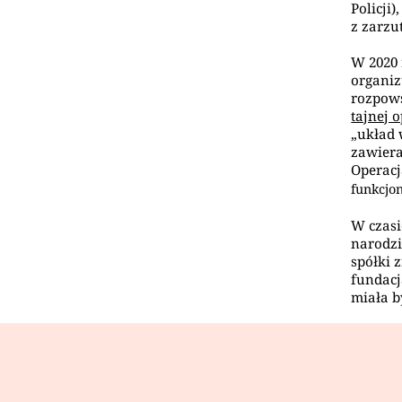
Policji
z zarzu
W 2020 
organiz
rozpows
tajnej 
„układ 
zawiera
Operacj
funkcjon
W czas
narodzi
spółki 
fundacj
miała b