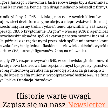
), Igora Jankego i Sławomira Jastrzębowskiego (byli dziennikar
tami karnymi na koncie, ten drugi niedawno odszedł z firmy).
r. odkryliśmy, że R4S – działając na rzecz swoich klientów –
uje w sieci dezinformacyjne akcje, a nieprawdziwe informacj
zechniają farmy trolli. Tydzień temu
ujawniliśmy zaś szczeg
operacji CBA
o kryptonimie „Argon” – wiosną 2016 r. agenci bad
wrocławski” obsadza spółki skarbu państwa swoimi ludźmi. 
ła później z zarządzanymi przez nich spółkami intratne kont
a zakończyła się jednak fiaskiem – człowiek
„układu”, wysoki
ariusz CBA, ostrzegł figurantów, że są na celowniku.
ie, gdy CBA rozpracowywało R4S, w środowisku „hofmanowc
ła się nowa biznesowa koncepcja. Pomysł był prosty: państw
zrobią milionową zrzutkę na promocję Polski za granicą, a z
ą, do której trafią miliony, współpracować będzie R4S. Tą fun
yć Polska Fundacja Narodowa.
Historie warte uwagi.
Zapisz się na nasz
Newsletter