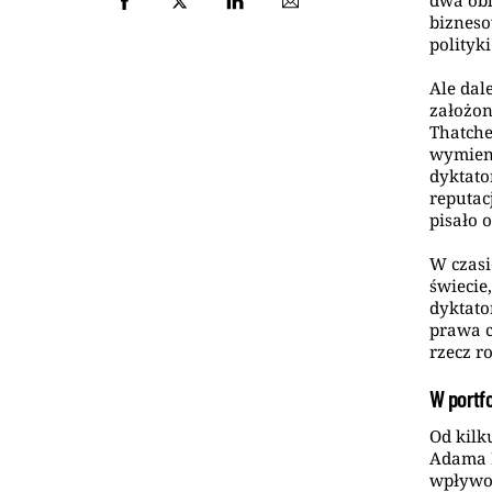
dwa obl
bizneso
polityk
Ale dal
założon
Thatche
wymieni
dyktato
reputac
pisało o
W czasi
świecie
dyktato
prawa c
rzecz r
W portf
Od kilk
Adama H
wpływow