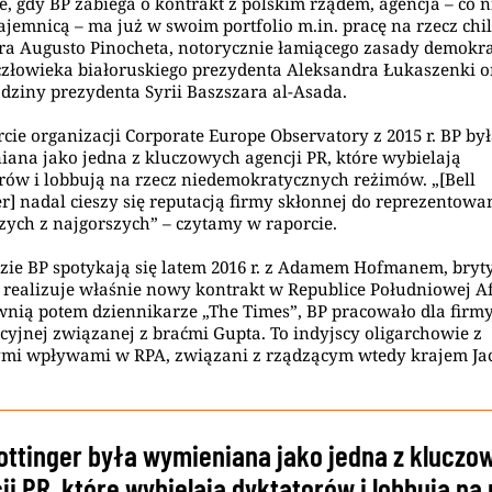
e, gdy BP zabiega o kontrakt z polskim rządem, agencja – co ni
ajemnicą – ma już w swoim portfolio m.in. pracę na rzecz chil
ra Augusto Pinocheta, notorycznie łamiącego zasady demokrac
złowieka białoruskiego prezydenta Aleksandra Łukaszenki o
odziny prezydenta Syrii Baszszara al-Asada.
cie organizacji Corporate Europe Observatory z 2015 r. BP by
ana jako jedna z kluczowych agencji PR, które wybielają
rów i lobbują na rzecz niedemokratycznych reżimów. „[Bell
er] nadal cieszy się reputacją firmy skłonnej do reprezentowa
zych z najgorszych” – czytamy w raporcie.
zie BP spotykają się latem 2016 r. z Adamem Hofmanem, bryt
 realizuje właśnie nowy kontrakt w Republice Południowej Af
wnią potem dziennikarze „The Times”, BP pracowało dla firm
cyjnej związanej z braćmi Gupta. To indyjscy oligarchowie z
ymi wpływami w RPA, związani z rządzącym wtedy krajem J
Pottinger była wymieniana jako jedna z kluczo
ji PR, które wybielają dyktatorów i lobbują na