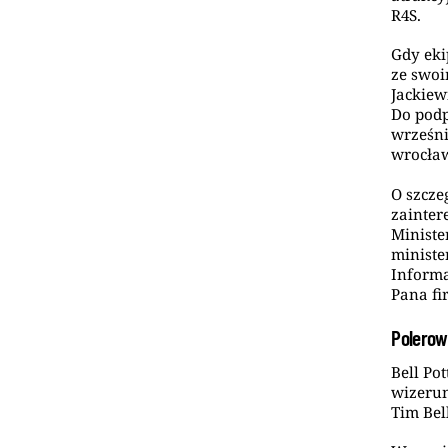
R4S.
Gdy eki
ze swo
Jackiew
Do podp
wrześni
wrocław
O szcze
zainter
Ministe
ministe
Informa
Pana fi
Polerow
Bell Po
wizerun
Tim Bel