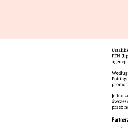
Ustalil
PFN (lip
agencji
Według 
Potting
promocj
Jedno z
ówczesn
przez n
Partner