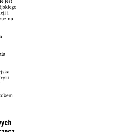
e jest
ijskiego
ji i
raz na
ła
nia
yjska
ryki.
y
acobem
wych
 rzecz