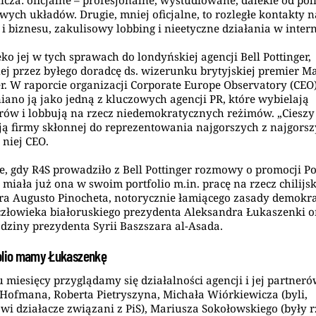
icza: oficjalne – profesjonalne, wystudiowane, dalekie od poli
wych układów. Drugie, mniej oficjalne, to rozległe kontakty n
i i biznesu, zakulisowy lobbing i nieetyczne działania w intern
eko jej w tych sprawach do londyńskiej agencji Bell Pottinger,
ej przez byłego doradcę ds. wizerunku brytyjskiej premier M
r. W raporcie organizacji Corporate Europe Observatory (CEO
ano ją jako jedną z kluczowych agencji PR, które wybielają
rów i lobbują na rzecz niedemokratycznych reżimów. „Cieszy 
ją firmy skłonnej do reprezentowania najgorszych z najgorsz
 niej CEO.
e, gdy R4S prowadziło z Bell Pottinger rozmowy o promocji Po
, miała już ona w swoim portfolio m.in. pracę na rzecz chilijs
ra Augusto Pinocheta, notorycznie łamiącego zasady demokrac
złowieka białoruskiego prezydenta Aleksandra Łukaszenki o
odziny prezydenta Syrii Baszszara al-Asada.
olio mamy Łukaszenkę
u miesięcy przyglądamy się działalności agencji i jej partneró
ofmana, Roberta Pietryszyna, Michała Wiórkiewicza (byli,
i działacze związani z PiS), Mariusza Sokołowskiego (były r