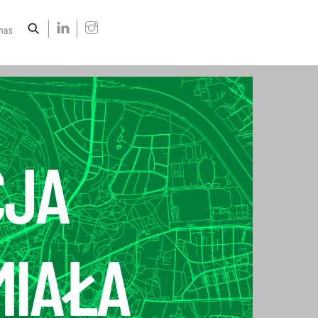
nas
CJA
MIAŁA