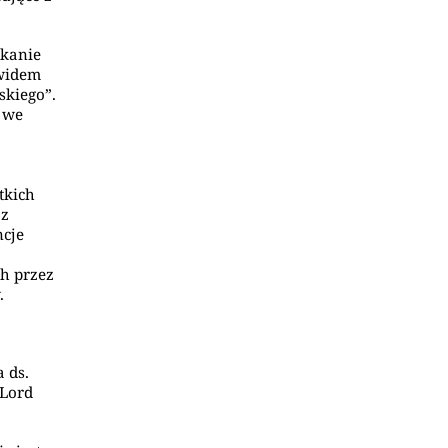
tkanie
awidem
skiego”.
, we
tkich
az
ncje
h przez
.
a ds.
 Lord