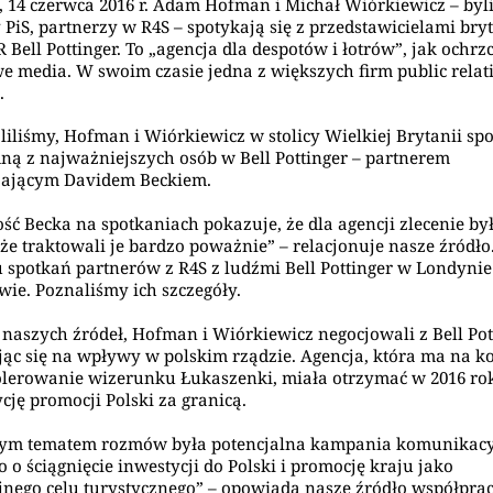
 14 czerwca 2016 r. Adam Hofman i Michał Wiórkiewicz – byl
y PiS, partnerzy w R4S – spotykają się z przedstawicielami bryt
 Bell Pottinger. To „agencja dla despotów i łotrów”, jak ochrzc
e media. W swoim czasie jedna z większych firm public relat
.
aliliśmy, Hofman i Wiórkiewicz w stolicy Wielkiej Brytanii sp
edną z najważniejszych osób w Bell Pottinger – partnerem
zającym Davidem Beckiem.
ść Becka na spotkaniach pokazuje, że dla agencji zlecenie by
, że traktowali je bardzo poważnie” – relacjonuje nasze źródło
u spotkań partnerów z R4S z ludźmi Bell Pottinger w Londynie
ie. Poznaliśmy ich szczegóły.
naszych źródeł, Hofman i Wiórkiewicz negocjowali z Bell Pot
ąc się na wpływy w polskim rządzie. Agencja, która ma na k
olerowanie wizerunku Łukaszenki, miała otrzymać w 2016 ro
cję promocji Polski za granicą.
ym tematem rozmów była potencjalna kampania komunikacy
o o ściągnięcie inwestycji do Polski i promocję kraju jako
jnego celu turystycznego” – opowiada nasze źródło współprac