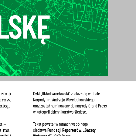
LSKĘ
dem a
Cykl „Układ wrocławski” znalazł się w finale
orów,
Nagrody im. Andrzeja Woyciechowskiego
nicą.
oraz został nominowany do nagrody Grand Press
.
w kategorii dziennikarstwo śledcze.
n –
Tekst powstał w ramach wspólnego
ma ma
śledztwa
Fundacji Reporterów
,
„Gazety