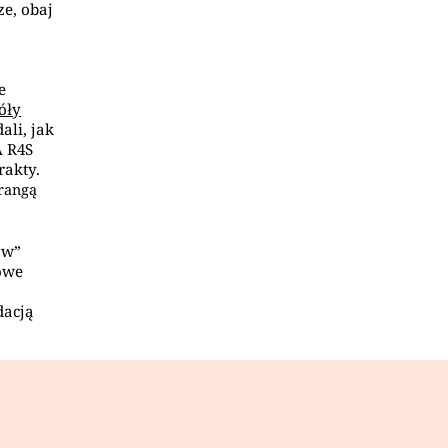
ze, obaj
e
óły
ali, jak
A R4S
rakty.
 rangą
ów”
owe
dacją