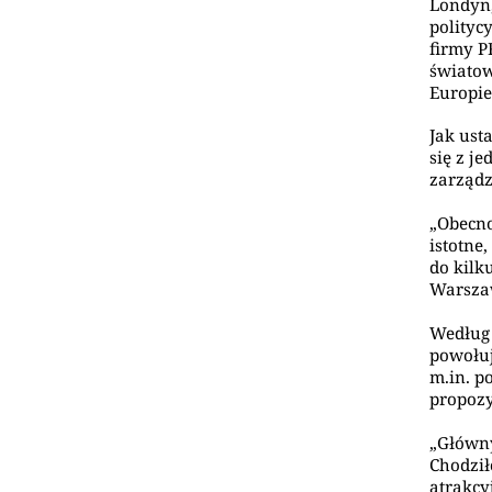
Londyn,
polityc
firmy PR
światow
Europie
Jak ust
się z j
zarząd
„Obecno
istotne
do kilk
Warszaw
Według 
powołuj
m.in. p
propozy
„Główn
Chodził
atrakcy