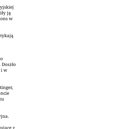
i
yjskiej
iły ją
ions w
otykają
ło
. Doszło
 i w
tinger,
oncie
ku
jna.
ujące z