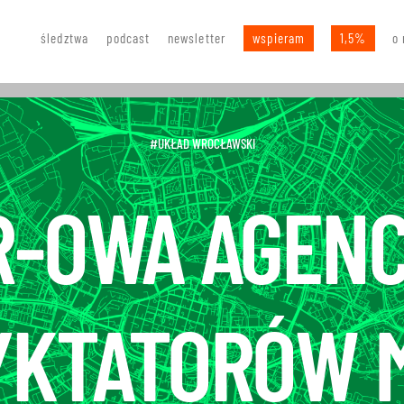
śledztwa
podcast
newsletter
wspieram
1,5%
o 
#UKŁAD WROCŁAWSKI
R-OWA AGEN
YKTATORÓW 