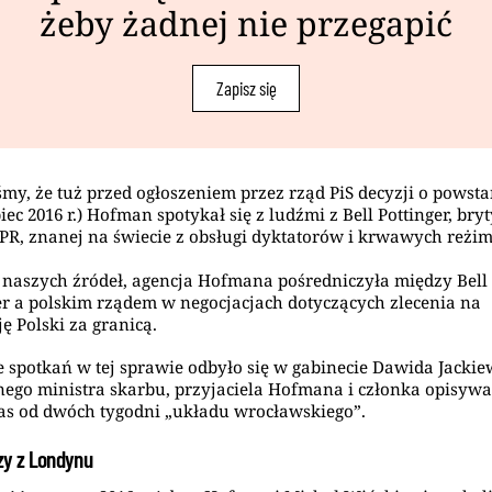
żeby żadnej nie przegapić
Zapisz się
iśmy, że tuż przed ogłoszeniem przez rząd PiS decyzji o powst
iec 2016 r.) Hofman spotykał się z ludźmi z Bell Pottinger, bryt
 PR, znanej na świecie z obsługi dyktatorów i krwawych reżi
naszych źródeł, agencja Hofmana pośredniczyła między Bell
er a polskim rządem w negocjacjach dotyczących zlecenia na
ę Polski za granicą.
e spotkań w tej sprawie odbyło się w gabinecie Dawida Jackie
ego ministra skarbu, przyjaciela Hofmana i członka opisyw
as od dwóch tygodni „układu wrocławskiego”.
zy z Londynu