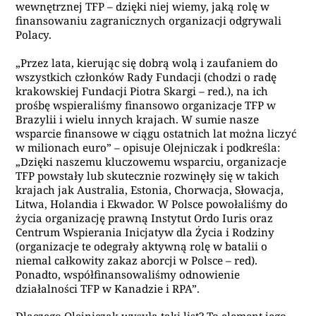
wewnętrznej TFP – dzięki niej wiemy, jaką rolę w
finansowaniu zagranicznych organizacji odgrywali
Polacy.
„Przez lata, kierując się dobrą wolą i zaufaniem do
wszystkich członków Rady Fundacji (chodzi o radę
krakowskiej Fundacji Piotra Skargi – red.), na ich
prośbę wspieraliśmy finansowo organizacje TFP w
Brazylii i wielu innych krajach. W sumie nasze
wsparcie finansowe w ciągu ostatnich lat można liczyć
w milionach euro” – opisuje Olejniczak i podkreśla:
„Dzięki naszemu kluczowemu wsparciu, organizacje
TFP powstały lub skutecznie rozwinęły się w takich
krajach jak Australia, Estonia, Chorwacja, Słowacja,
Litwa, Holandia i Ekwador. W Polsce powołaliśmy do
życia organizację prawną Instytut Ordo Iuris oraz
Centrum Wspierania Inicjatyw dla Życia i Rodziny
(organizacje te odegrały aktywną rolę w batalii o
niemal całkowity zakaz aborcji w Polsce – red).
Ponadto, współfinansowaliśmy odnowienie
działalności TFP w Kanadzie i RPA”.