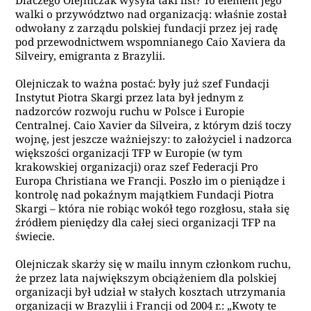
Dlaczego Olejniczak wysyła taki list? To element jego
walki o przywództwo nad organizacją: właśnie został
odwołany z zarządu polskiej fundacji przez jej radę
pod przewodnictwem wspomnianego Caio Xaviera da
Silveiry, emigranta z Brazylii.
Olejniczak to ważna postać: były już szef Fundacji
Instytut Piotra Skargi przez lata był jednym z
nadzorców rozwoju ruchu w Polsce i Europie
Centralnej. Caio Xavier da Silveira, z którym dziś toczy
wojnę, jest jeszcze ważniejszy: to założyciel i nadzorca
większości organizacji TFP w Europie (w tym
krakowskiej organizacji) oraz szef Federacji Pro
Europa Christiana we Francji. Poszło im o pieniądze i
kontrolę nad pokaźnym majątkiem Fundacji Piotra
Skargi – która nie robiąc wokół tego rozgłosu, stała się
źródłem pieniędzy dla całej sieci organizacji TFP na
świecie.
Olejniczak skarży się w mailu innym członkom ruchu,
że przez lata największym obciążeniem dla polskiej
organizacji był udział w stałych kosztach utrzymania
organizacji w Brazylii i Francji od 2004 r.: „Kwoty te