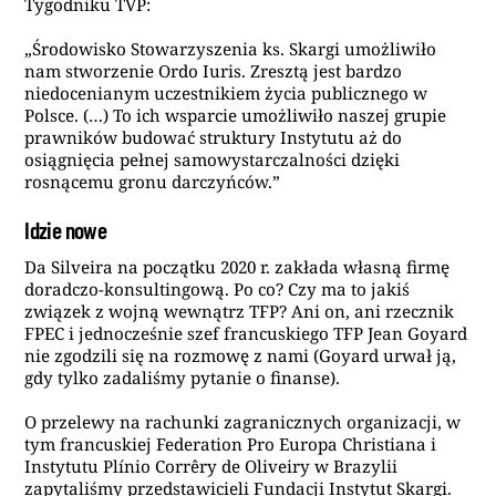
Tygodniku TVP:
„Środowisko Stowarzyszenia ks. Skargi umożliwiło
nam stworzenie Ordo Iuris. Zresztą jest bardzo
niedocenianym uczestnikiem życia publicznego w
Polsce. (…) To ich wsparcie umożliwiło naszej grupie
prawników budować struktury Instytutu aż do
osiągnięcia pełnej samowystarczalności dzięki
rosnącemu gronu darczyńców.”
Idzie nowe
Da Silveira na początku 2020 r. zakłada własną firmę
doradczo-konsultingową. Po co? Czy ma to jakiś
związek z wojną wewnątrz TFP? Ani on, ani rzecznik
FPEC i jednocześnie szef francuskiego TFP Jean Goyard
nie zgodzili się na rozmowę z nami (Goyard urwał ją,
gdy tylko zadaliśmy pytanie o finanse).
O przelewy na rachunki zagranicznych organizacji, w
tym francuskiej Federation Pro Europa Christiana i
Instytutu Plínio Corrêry de Oliveiry w Brazylii
zapytaliśmy przedstawicieli Fundacji Instytut Skargi.