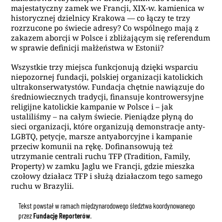
majestatyczny zamek we Francji, XIX-w. kamienica w
historycznej dzielnicy Krakowa — co łączy te trzy
rozrzucone po świecie adresy? Co wspólnego mają z
zakazem aborcji w Polsce i zbliżającym się referendum
w sprawie definicji małżeństwa w Estonii?
Wszystkie trzy miejsca funkcjonują dzięki wsparciu
niepozornej fundacji, polskiej organizacji katolickich
ultrakonserwatystów. Fundacja chętnie nawiązuje do
średniowiecznych tradycji, finansuje kontrowersyjne
religijne katolickie kampanie w Polsce i – jak
ustaliliśmy – na całym świecie. Pieniądze płyną do
sieci organizacji, które organizują demonstracje anty-
LGBTQ, petycje, marsze antyaborcyjne i kampanie
przeciw komunii na rękę. Dofinansowują też
utrzymanie centrali ruchu TFP (Tradition, Family,
Property) w zamku Jaglu we Francji, gdzie mieszka
czołowy działacz TFP i służą działaczom tego samego
ruchu w Brazylii.
Tekst powstał w ramach międzynarodowego śledztwa koordynowanego
przez
Fundację Reporterów
.