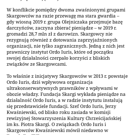
W konflikcie pomiędzy dwoma zwaśnionymi grupami
Skargowców na razie przewagę ma stara gwardia –
gdy wiosną 2019 r. grupa Olejniczaka przejmuje bazę
darczyńców, zaczyna zbierać pieniądze – w 2019 r.
gromadzi 28,7 mln zł z darowizn. Skargowcy nie
rezygnują również z dotowania zaprzyjaźnionych
organizacji, nie tylko zagranicznych. Jedną z nich jest
prawniczy instytut Ordo Iuris, które od początku
swojej działalności czerpało korzyści z bliskich
związków ze Skargowcami.
To właśnie z inicjatywy Skargowców w 2013 r. powstaje
Ordo Iuris, dziś wpływowa organizacja
ultrakonserwatywnych prawników z wpływami w
obozie władzy. Fundacja Skargi wykłada pieniądze na
działalność Ordo Iuris, a w radzie instytutu instalują
się przedstawiciele fundacji. Szef Ordo Iuris, Jerzy
Kwaśniewski, od blisko roku zasiada w komisji
rewizyjnej Stowarzyszenia Kultury Chrześcijańskiej
im ks. Piotra Skargi. O związkach Ordo Iuris i
Skargowców Kwaśniewski mówił niedawno w