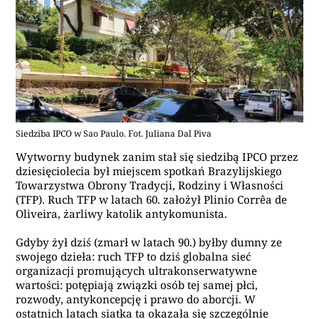
Siedziba IPCO w Sao Paulo. Fot. Juliana Dal Piva
Wytworny budynek zanim stał się siedzibą IPCO przez
dziesięciolecia był miejscem spotkań Brazylijskiego
Towarzystwa Obrony Tradycji, Rodziny i Własności
(TFP). Ruch TFP w latach 60. założył Plinio Corrêa de
Oliveira, żarliwy katolik antykomunista.
Gdyby żył dziś (zmarł w latach 90.) byłby dumny ze
swojego dzieła: ruch TFP to dziś globalna sieć
organizacji promujących ultrakonserwatywne
wartości: potępiają związki osób tej samej płci,
rozwody, antykoncepcję i prawo do aborcji. W
ostatnich latach siatka ta okazała się szczególnie