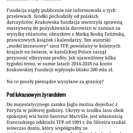
Fundacja nigdy publicznie nie informowała o tych
przelewach. Środki pochodziły od polskich
darczyńców. Krakowska fundacja stworzyła sprawną
maszynerię do pozyskiwania darowizn w zamian za
wysyłkę różańców, obrazków z Matką Boską Fatimską,
prawicowych książek i kalendarzy. Ten autorski
„model biznesowy” sieci TFP, powielany w kolejnych
krajach na świecie, w katolickiej Polsce zaczął
przynosić olbrzymie profity. Jak ujawniliśmy kilka
tygodni temu, w sumie latach 2014-2018 na konto
krakowskiej Fundacji wpłynęło blisko 200 mln zł.
Na co poszły pieniądze wysyłane za granicę?
Pod luksusowym żyrandolem
Do majestatycznego zamku Jaglu można dojechać z
Paryża w półtorej godziny. Ukryty w środku lasu obok
spokojnej wsi Saint-Sauveur Marville, jest własnością
francuskiego oddziału TFP od 1991 r. Da Silveira szukał
wówczas domu, który współgrałby ze