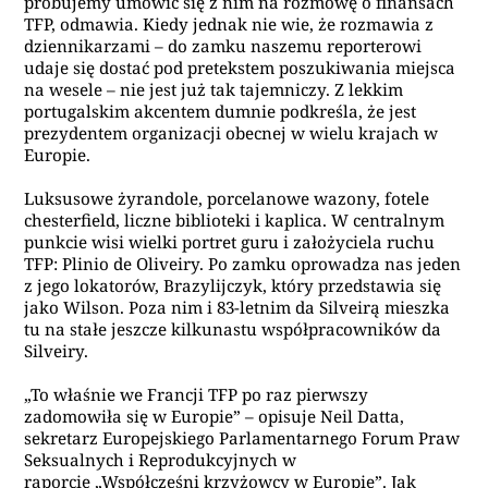
próbujemy umówić się z nim na rozmowę o finansach
TFP, odmawia. Kiedy jednak nie wie, że rozmawia z
dziennikarzami – do zamku naszemu reporterowi
udaje się dostać pod pretekstem poszukiwania miejsca
na wesele – nie jest już tak tajemniczy. Z lekkim
portugalskim akcentem dumnie podkreśla, że jest
prezydentem organizacji obecnej w wielu krajach w
Europie.
Luksusowe żyrandole, porcelanowe wazony, fotele
chesterfield, liczne biblioteki i kaplica. W centralnym
punkcie wisi wielki portret guru i założyciela ruchu
TFP: Plinio de Oliveiry. Po zamku oprowadza nas jeden
z jego lokatorów, Brazylijczyk, który przedstawia się
jako Wilson. Poza nim i 83-letnim da Silveirą mieszka
tu na stałe jeszcze kilkunastu współpracowników da
Silveiry.
„To właśnie we Francji TFP po raz pierwszy
zadomowiła się w Europie” – opisuje Neil Datta,
sekretarz Europejskiego Parlamentarnego Forum Praw
Seksualnych i Reprodukcyjnych w
raporcie
„Współcześni krzyżowcy w Europie”
. Jak