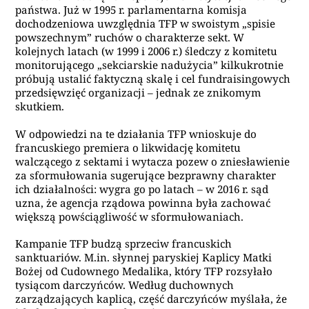
państwa. Już w 1995 r. parlamentarna komisja
dochodzeniowa uwzględnia TFP w swoistym „spisie
powszechnym” ruchów o charakterze sekt. W
kolejnych latach (w 1999 i 2006 r.) śledczy z komitetu
monitorującego „sekciarskie nadużycia” kilkukrotnie
próbują ustalić faktyczną skalę i cel fundraisingowych
przedsięwzięć organizacji – jednak ze znikomym
skutkiem.
W odpowiedzi na te działania TFP wnioskuje do
francuskiego premiera o likwidację komitetu
walczącego z sektami i wytacza pozew o zniesławienie
za sformułowania sugerujące bezprawny charakter
ich działalności: wygra go po latach – w 2016 r. sąd
uzna, że agencja rządowa powinna była zachować
większą powściągliwość w sformułowaniach.
Kampanie TFP budzą sprzeciw francuskich
sanktuariów. M.in. słynnej paryskiej Kaplicy Matki
Bożej od Cudownego Medalika, który TFP rozsyłało
tysiącom darczyńców. Według duchownych
zarządzających kaplicą, część darczyńców myślała, że