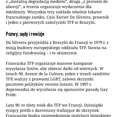
z „moralną degradacją mediów”, druga „z prawem do
aborcji”, a trzecia organizuje wydarzenia dla
młodzieży. Wszystkie trzy zakłada właśnie lokator
francuskiego zamku, Caio Xavier Da Silveira, prawnik
i jeden z pierwszych założycieli TFP w Brazylii.
Pozwy, sądy i rewizje
Da Silveira przyjeżdża z Brazylii do Francji w 1979 r. z
misją budowy europejskiego oddziału TFP. Stawia na
religijny fundraising – i to skutecznie.
Francuska TFP organizuje masowe kampanie
wysyłania listów, aby zbierać datki od wiernych. W
latach 90. Avenir de la Culture, jeden z trzech satelitów
TFP, walczy z prawami LGBT, zalewa skrzynki
pocztowe polityków swoimi listami. W 1997 r.
doprowadza do wycofania się sponsorów parady Gay
Pride.
Lata 90. to złoty wiek dla TFP we Francji. Dziesiątki
tysięcy próśb o darowizny trafiające do skrzynek
Francuzów budzą zaniepokojenie instytucji świeckiego