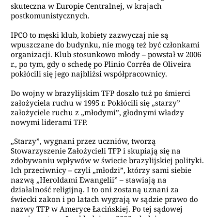
skuteczna w Europie Centralnej, w krajach
postkomunistycznych.
IPCO to męski klub, kobiety zazwyczaj nie są
wpuszczane do budynku, nie mogą też być członkami
organizacji. Klub stosunkowo młody – powstał w 2006
r., po tym, gdy o schedę po Plinio Corrêa de Oliveira
pokłócili się jego najbliżsi współpracownicy.
Do wojny w brazylijskim TFP doszło tuż po śmierci
założyciela ruchu w 1995 r. Pokłócili się „starzy”
założyciele ruchu z „młodymi”, głodnymi władzy
nowymi liderami TFP.
„Starzy”, wygnani przez uczniów, tworzą
Stowarzyszenie Założycieli TFP i skupiają się na
zdobywaniu wpływów w świecie brazylijskiej polityki.
Ich przeciwnicy – czyli „młodzi”, którzy sami siebie
nazwą „Heroldami Ewangelii” – stawiają na
działalność religijną. I to oni zostaną uznani za
świecki zakon i po latach wygrają w sądzie prawo do
nazwy TFP w Ameryce Łacińskiej. Po tej sądowej