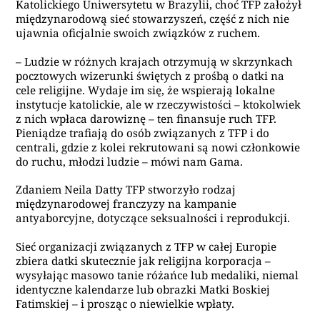
Katolickiego Uniwersytetu w Brazylii, choć TFP założył
międzynarodową sieć stowarzyszeń, część z nich nie
ujawnia oficjalnie swoich związków z ruchem.
– Ludzie w różnych krajach otrzymują w skrzynkach
pocztowych wizerunki świętych z prośbą o datki na
cele religijne. Wydaje im się, że wspierają lokalne
instytucje katolickie, ale w rzeczywistości – ktokolwiek
z nich wpłaca darowiznę – ten finansuje ruch TFP.
Pieniądze trafiają do osób związanych z TFP i do
centrali, gdzie z kolei rekrutowani są nowi członkowie
do ruchu, młodzi ludzie – mówi nam Gama.
Zdaniem Neila Datty TFP stworzyło rodzaj
międzynarodowej franczyzy na kampanie
antyaborcyjne, dotyczące seksualności i reprodukcji.
Sieć organizacji związanych z TFP w całej Europie
zbiera datki skutecznie jak religijna korporacja –
wysyłając masowo tanie różańce lub medaliki, niemal
identyczne kalendarze lub obrazki Matki Boskiej
Fatimskiej – i prosząc o niewielkie wpłaty.