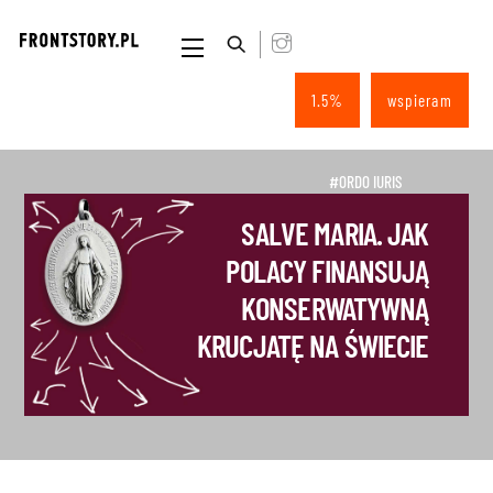
Skip
to
Menu
content
1.5%
wspieram
#ORDO IURIS
SALVE MARIA. JAK
POLACY FINANSUJĄ
KONSERWATYWNĄ
KRUCJATĘ NA ŚWIECIE