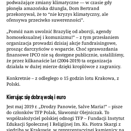
podważające zmiany klimatyczne — w czasie gdy
płonęła amazońska dżungla, Dom Bertrand
przekonywał, że to “nie kryzys klimatyczny, ale
ofensywa przeciwko suwerenności”.
„Pomóż nam uwolnić Brazylię od aborcji, agendy
homoseksualnej i komunizmu!” – z tym przesłaniem
organizacja prowadzi dzisiaj akcje fundraisingowe,
prosząc darczyńców o wsparcie. Choć sprawozdania
finansowe IPCO nie są dostępne publicznie, ustaliliśmy,
że przez kilkanaście lat (2004-2019) ta organizacja
działała w dużej mierze dzięki kroplówce z zagranicy.
Konkretnie – z odległego o 15 godzin lotu Krakowa, z
Polski.
Kierując się dobrą wolą i euro
Jest maj 2019 r. „Drodzy Panowie, Salve Maria!” – pisze
do członków TFP Polak, Sławomir Olejniczak. To
współzałożyciel polskiej odnogi TFP – Fundacji Instytut
Edukacji Społecznej I Religijnej Im. Ks. Piotra Skargi z
siedzibą w Krakowie, w reprezentacyjnej kamienicy na