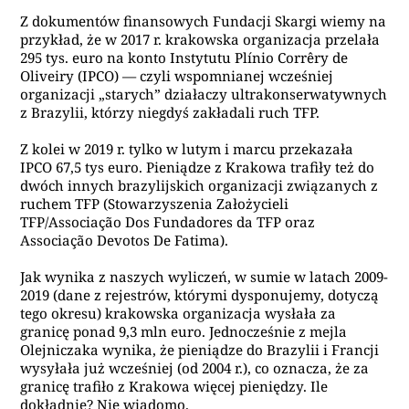
Z dokumentów finansowych Fundacji Skargi wiemy na
przykład, że w 2017 r. krakowska organizacja przelała
295 tys. euro na konto Instytutu Plínio Corrêry de
Oliveiry (IPCO) — czyli wspomnianej wcześniej
organizacji „starych” działaczy ultrakonserwatywnych
z Brazylii, którzy niegdyś zakładali ruch TFP.
Z kolei w 2019 r. tylko w lutym i marcu przekazała
IPCO 67,5 tys euro. Pieniądze z Krakowa trafiły też do
dwóch innych brazylijskich organizacji związanych z
ruchem TFP (Stowarzyszenia Założycieli
TFP/Associação Dos Fundadores da TFP oraz
Associação Devotos De Fatima).
Jak wynika z naszych wyliczeń, w sumie w latach 2009-
2019 (dane z rejestrów, którymi dysponujemy, dotyczą
tego okresu) krakowska organizacja wysłała za
granicę ponad 9,3 mln euro. Jednocześnie z mejla
Olejniczaka wynika, że pieniądze do Brazylii i Francji
wysyłała już wcześniej (od 2004 r.), co oznacza, że za
granicę trafiło z Krakowa więcej pieniędzy. Ile
dokładnie? Nie wiadomo.