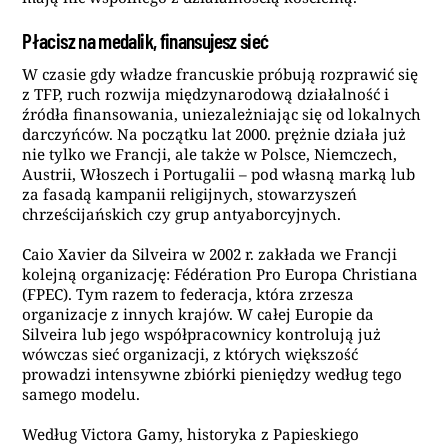
Płacisz na medalik, finansujesz sieć
W czasie gdy władze francuskie próbują rozprawić się
z TFP, ruch rozwija międzynarodową działalność i
źródła finansowania, uniezależniając się od lokalnych
darczyńców. Na początku lat 2000. prężnie działa już
nie tylko we Francji, ale także w Polsce, Niemczech,
Austrii, Włoszech i Portugalii – pod własną marką lub
za fasadą kampanii religijnych, stowarzyszeń
chrześcijańskich czy grup antyaborcyjnych.
Caio Xavier da Silveira w 2002 r. zakłada we Francji
kolejną organizację: Fédération Pro Europa Christiana
(FPEC). Tym razem to federacja, która zrzesza
organizacje z innych krajów. W całej Europie da
Silveira lub jego współpracownicy kontrolują już
wówczas sieć organizacji, z których większość
prowadzi intensywne zbiórki pieniędzy według tego
samego modelu.
Według Victora Gamy, historyka z Papieskiego