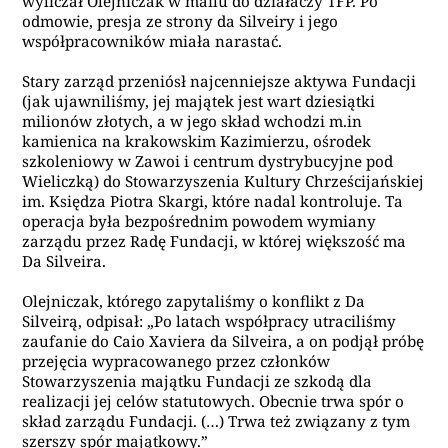
wyliczał Olejniczak w mailu do działaczy TFP. Po
odmowie, presja ze strony da Silveiry i jego
współpracowników miała narastać.
Stary zarząd przeniósł najcenniejsze aktywa Fundacji
(jak ujawniliśmy, jej majątek jest wart dziesiątki
milionów złotych, a w jego skład wchodzi m.in
kamienica na krakowskim Kazimierzu, ośrodek
szkoleniowy w Zawoi i centrum dystrybucyjne pod
Wieliczką) do Stowarzyszenia Kultury Chrześcijańskiej
im. Księdza Piotra Skargi, które nadal kontroluje. Ta
operacja była bezpośrednim powodem wymiany
zarządu przez Radę Fundacji, w której większość ma
Da Silveira.
Olejniczak, którego zapytaliśmy o konflikt z Da
Silveirą, odpisał: „Po latach współpracy utraciliśmy
zaufanie do Caio Xaviera da Silveira, a on podjął próbę
przejęcia wypracowanego przez członków
Stowarzyszenia majątku Fundacji ze szkodą dla
realizacji jej celów statutowych. Obecnie trwa spór o
skład zarządu Fundacji. (…) Trwa też związany z tym
szerszy spór majątkowy.”