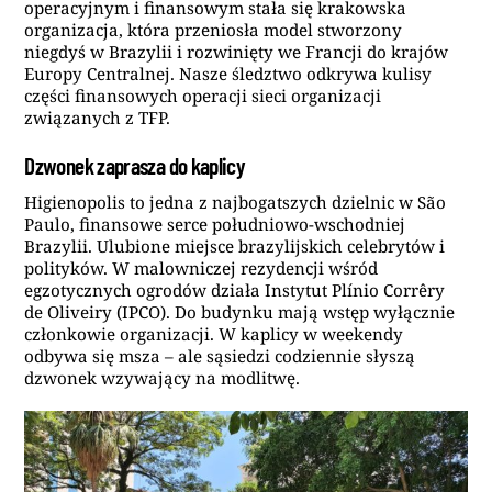
operacyjnym i finansowym stała się krakowska
organizacja, która przeniosła model stworzony
niegdyś w Brazylii i rozwinięty we Francji do krajów
Europy Centralnej. Nasze śledztwo odkrywa kulisy
części finansowych operacji sieci organizacji
związanych z TFP.
Dzwonek zaprasza do kaplicy
Higienopolis to jedna z najbogatszych dzielnic w São
Paulo, finansowe serce południowo-wschodniej
Brazylii. Ulubione miejsce brazylijskich celebrytów i
polityków. W malowniczej rezydencji wśród
egzotycznych ogrodów działa Instytut Plínio Corrêry
de Oliveiry (IPCO). Do budynku mają wstęp wyłącznie
członkowie organizacji. W kaplicy w weekendy
odbywa się msza – ale sąsiedzi codziennie słyszą
dzwonek wzywający na modlitwę.