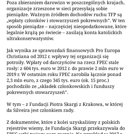
Poza zbieraniem darowizn w poszczególnych krajach,
organizacje zrzeszone w sieci przesyłają sobie
pieniądze. Ważnym źródłem dochodów ruchu TFP są
„wpłaty członków i stowarzyszeń pokrewnych”. W ten
sposób pieniądze – najczęściej nieopodatkowane, które
legalnie krążą po świecie – zasilają konta katolickich
ultrakonserwatystów.
Jak wynika ze sprawozdań finansowych Pro Europa
Christiana od 2012 r. wpływy tej organizacji się
potroiły. Wpłaty od darczyńców na rzecz FPEC stale
rosły: z 604 tys. euro w 2012 r. do prawie 2 mln euro w
2019 r. W ostatnim roku FPEC zarobiła łącznie ponad
2,3 mln euro, z czego 345 tys. euro (ok. 15 proc.)
pochodziło ze „składek członkowskich i funduszy
pokrewnych stowarzyszeń”.
W tym – z Fundacji Piotra Skargi z Krakowa, w której
da Silveira jest członkiem rady.
Z dokumentów, które z kolei uzyskaliśmy z polskich
rejestrów wiemy, że Fundacja Skargi przekazywała do
FPEC setki tysięcy euro rocznie. Na przykład w 2017 r. –