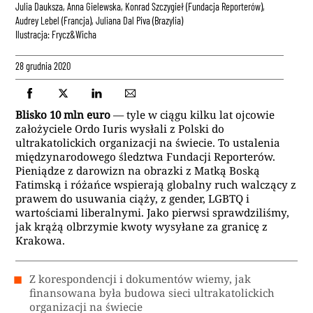
Julia Dauksza, Anna Gielewska, Konrad Szczygieł (Fundacja Reporterów),
Audrey Lebel (Francja), Juliana Dal Piva (Brazylia)
Ilustracja: Frycz&Wicha
28 grudnia 2020
Blisko 10 mln euro
— tyle w ciągu kilku lat ojcowie
założyciele Ordo Iuris wysłali z Polski do
ultrakatolickich organizacji na świecie. To ustalenia
międzynarodowego śledztwa Fundacji Reporterów.
Pieniądze z darowizn na obrazki z Matką Boską
Fatimską i różańce wspierają globalny ruch walczący z
prawem do usuwania ciąży, z gender, LGBTQ i
wartościami liberalnymi. Jako pierwsi sprawdziliśmy,
jak krążą olbrzymie kwoty wysyłane za granicę z
Krakowa.
Z korespondencji i dokumentów wiemy, jak
finansowana była budowa sieci ultrakatolickich
organizacji na świecie