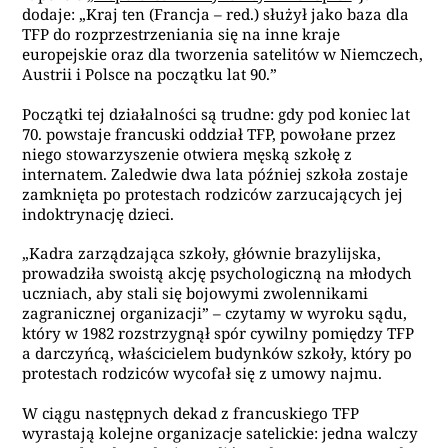
dodaje: „Kraj ten (Francja – red.) służył jako baza dla
TFP do rozprzestrzeniania się na inne kraje
europejskie oraz dla tworzenia satelitów w Niemczech,
Austrii i Polsce na początku lat 90.”
Początki tej działalności są trudne: gdy pod koniec lat
70. powstaje francuski oddział TFP, powołane przez
niego stowarzyszenie otwiera męską szkołę z
internatem. Zaledwie dwa lata później szkoła zostaje
zamknięta po protestach rodziców zarzucających jej
indoktrynację dzieci.
„Kadra zarządzająca szkoły, głównie brazylijska,
prowadziła swoistą akcję psychologiczną na młodych
uczniach, aby stali się bojowymi zwolennikami
zagranicznej organizacji” – czytamy w wyroku sądu,
który w 1982 rozstrzygnął spór cywilny pomiędzy TFP
a darczyńcą, właścicielem budynków szkoły, który po
protestach rodziców wycofał się z umowy najmu.
W ciągu następnych dekad z francuskiego TFP
wyrastają kolejne organizacje satelickie: jedna walczy