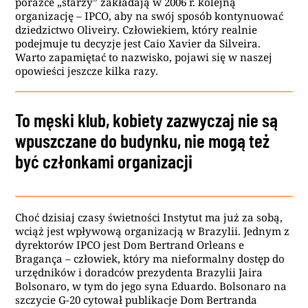
porażce „starzy” zakładają w 2006 r. kolejną
organizację – IPCO, aby na swój sposób kontynuować
dziedzictwo Oliveiry. Człowiekiem, który realnie
podejmuje tu decyzje jest Caio Xavier da Silveira.
Warto zapamiętać to nazwisko, pojawi się w naszej
opowieści jeszcze kilka razy.
To męski klub, kobiety zazwyczaj nie są
wpuszczane do budynku, nie mogą też
być członkami organizacji
Choć dzisiaj czasy świetności Instytut ma już za sobą,
wciąż jest wpływową organizacją w Brazylii. Jednym z
dyrektorów IPCO jest Dom Bertrand Orleans e
Bragança – człowiek, który ma nieformalny dostęp do
urzędników i doradców prezydenta Brazylii Jaira
Bolsonaro, w tym do jego syna Eduardo. Bolsonaro na
szczycie G-20 cytował publikacje Dom Bertranda