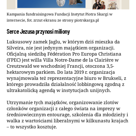
Kampania fundraisingowa Fundacji Instytut Piotra Skargi w
internecie, fot. zrzut ekranu ze strony piotrskarga.pl
Serce Jezusa przynosi miliony
Luksusowy zamek Jaglu, w którym dziś mieszka da
Silveira, nie jest jedynym majątkiem organizacji.
Oficjalną siedzibą Fédération Pro Europa Christiana
(FPEC) jest willa Villa Notre-Dame de la Clairière w
Creutzwald we wschodniej Francji, otoczona 3,5-
hektarowym parkiem. Do lata 2019 r. organizacja
wynajmowała też reprezentacyjne biuro w Brukseli, z
którego prowadziła działalność lobbingową zgodną z
ultrakatolicką agendą w instytucjach unijnych.
Utrzymanie tych majątków, organizowanie zlotów
członków organizacji z całego świata na imprezy w
średniowiecznym entourage, szkolenia dla młodzieży i
walka z wartościami liberalnymi w kilkunastu krajach
– to wszystko kosztuje.