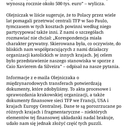
wynoszą rocznie około 500 tys. euro” – wylicza.
Olejniczak w liście sugeruje, że to Polacy przez wiele
lat pomagali przetrwać centrali TFP w Sao Paulo,
tymczasem w tych kosztach powinni według niego
partycypować także inni. Z nami o szczegółach
rozmawiać nie chciał: „Korespondencja miała
charakter prywatny. Skierowana była, co oczywiste, do
bliskich nam współpracujących z nami działaczy
organizacji katolickich w innych krajach. Jej celem
było przedstawienie naszego stanowiska w sporze z
Caio Xavierem da Silveira” – odpisał na nasze pytania.
Informacje z e-maila Olejniczaka o
międzynarodowych transferach potwierdzają
dokumenty, które zdobyliśmy. To akta procesowe i
sprawozdania krakowskiej organizacji, a także
dokumenty finansowe sieci TFP we Francji, USA i
krajach Europy Centralnej. Dane te są porozrzucane po
różnych krajach i fragmentaryczne – niektórych
elementów tej finansowej układanki nadal brakuje,
udało nam się jednak złożyć część tych puzzli.